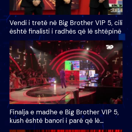
Vendi i tretë në Big Brother VIP 5, cili
është finalisti i radhës që lë shtëpinë
Finalja e madhe e Big Brother VIP 5,
kush është banori i parë që lë
shtëpinë dhe humb mundësinë për