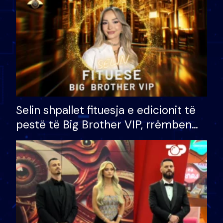
Selin shpallet fituesja e edicionit të
pestë të Big Brother VIP, rrëmben
çmimin e madh prej 100 mijë eurosh