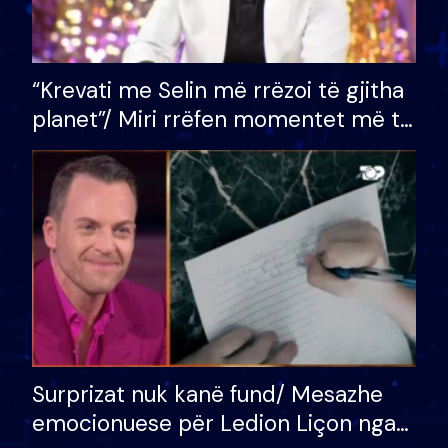
“Krevati me Selin më rrëzoi të gjitha
planet”/ Miri rrëfen momentet më të
bukura në shtëpinë e BB VIP: Do më
mungojë zilja e mëngjesit kur…
Surprizat nuk kanë fund/ Mesazhe
emocionuese për Ledion Liçon nga