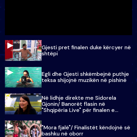
Gjesti pret finalen duke kërcyer në
shtëpi
Egli dhe Gjesti shkëmbejnë puthje
teksa shijojnë muzikën në pishinë
Në lidhje direkte me Sidorela
Gjonin/ Banorët flasin në
"Shqipëria Live" për finalen e
madhe
"Mora fjalë"/ Finalistët këndojnë së
bashku në oborr