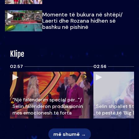
Momente të bukura në shtëpi/
Laerti dhe Rozana hidhen së
bashku në pishinë
Klipe
02:57
02:56
"Një falenderim special për…"/
Selin falënderon produksionin
Selin shpallet fitu
mes emocionesh të forta
të pestë të ‘Big Br
më shumë →