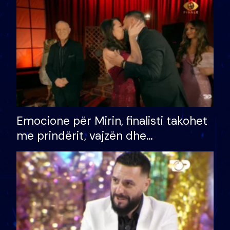
të fituar çmimin e madh
Emocione për Mirin, finalisti takohet
me prindërit, vajzën dhe
bashkëshorten: S’kemi ndonjë letër
divorci apo jo?