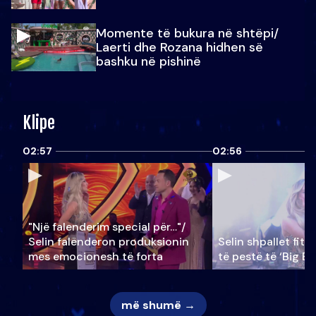
Momente të bukura në shtëpi/
Laerti dhe Rozana hidhen së
bashku në pishinë
Klipe
02:57
02:56
"Një falenderim special për…"/
Selin falënderon produksionin
Selin shpallet fitu
mes emocionesh të forta
të pestë të ‘Big Br
më shumë →