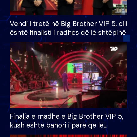
Vendi i tretë në Big Brother VIP 5, cili
është finalisti i radhës që lë shtëpinë
Finalja e madhe e Big Brother VIP 5,
kush është banori i parë që lë
shtëpinë dhe humb mundësinë për