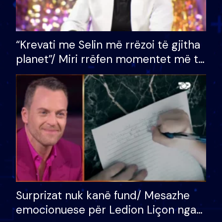
“Krevati me Selin më rrëzoi të gjitha
planet”/ Miri rrëfen momentet më të
bukura në shtëpinë e BB VIP: Do më
mungojë zilja e mëngjesit kur…
Surprizat nuk kanë fund/ Mesazhe
emocionuese për Ledion Liçon nga