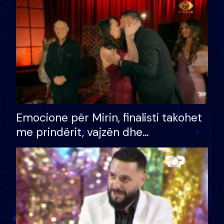
të fituar çmimin e madh
Emocione për Mirin, finalisti takohet
me prindërit, vajzën dhe
bashkëshorten: S’kemi ndonjë letër
divorci apo jo?