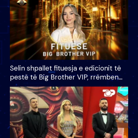
Selin shpallet fituesja e edicionit të
pestë të Big Brother VIP, rrëmben
çmimin e madh prej 100 mijë eurosh