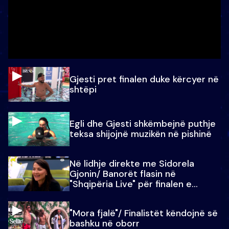
Gjesti pret finalen duke kërcyer në
shtëpi
Egli dhe Gjesti shkëmbejnë puthje
teksa shijojnë muzikën në pishinë
Në lidhje direkte me Sidorela
Gjonin/ Banorët flasin në
"Shqipëria Live" për finalen e
madhe
"Mora fjalë"/ Finalistët këndojnë së
bashku në oborr