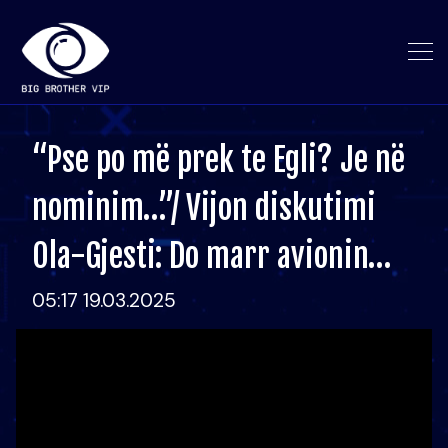
“Pse po më prek te Egli? Je në
nominim…”/ Vijon diskutimi
Ola-Gjesti: Do marr avionin…
05:17 19.03.2025