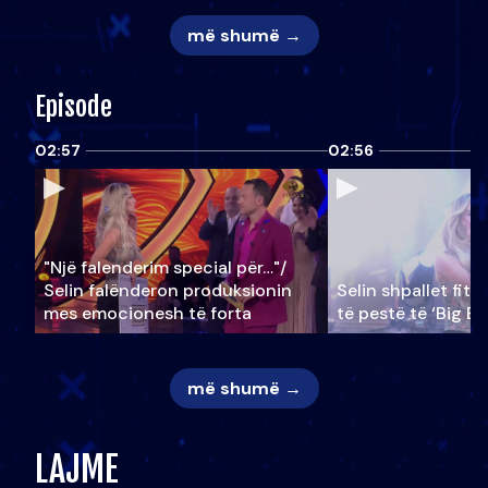
më shumë →
Episode
02:57
02:56
"Një falenderim special për…"/
Selin falënderon produksionin
Selin shpallet fitu
mes emocionesh të forta
të pestë të ‘Big Br
më shumë →
LAJME