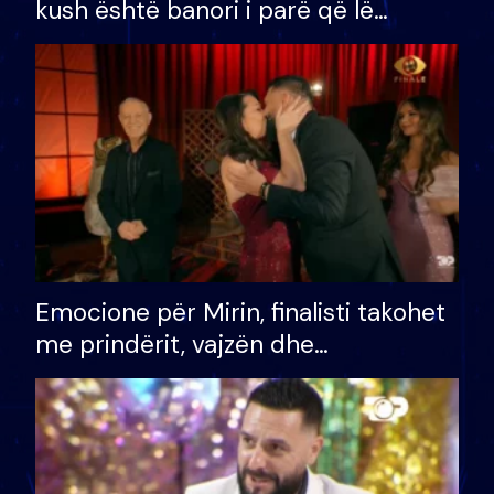
kush është banori i parë që lë
shtëpinë dhe humb mundësinë për
të fituar çmimin e madh
Emocione për Mirin, finalisti takohet
me prindërit, vajzën dhe
bashkëshorten: S’kemi ndonjë letër
divorci apo jo?