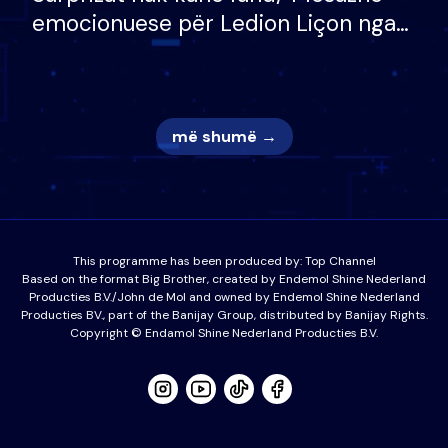
emocionuese për Ledion Liçon nga
nëna dhe fëmijët e tij, moderatori
nuk i mban dot lotët: Nuk meritoj…
më shumë →
This programme has been produced by:
Top Channel
Based on the format Big Brother, created by Endemol Shine Nederland
Producties B.V./John de Mol and owned by Endemol Shine Nederland
Producties BV., part of the Banijay Group, distributed by Banijay Rights.
Copyright © Endamol Shine Nederland Producties B.V.