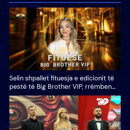
Selin shpallet fituesja e edicionit të
pestë të Big Brother VIP, rrëmben
çmimin e madh prej 100 mijë eurosh