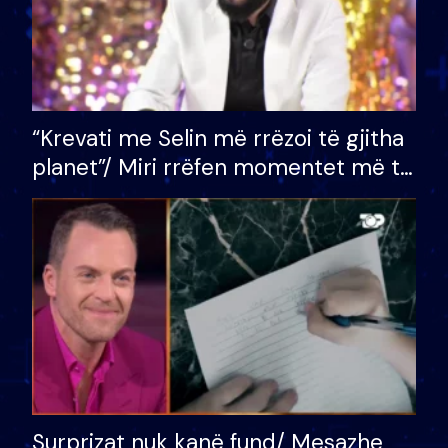
“Krevati me Selin më rrëzoi të gjitha
planet”/ Miri rrëfen momentet më të
bukura në shtëpinë e BB VIP: Do më
mungojë zilja e mëngjesit kur…
Surprizat nuk kanë fund/ Mesazhe