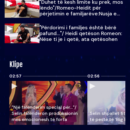
"Duhet të kesh limite ku prek, mos
lëndo"/Romeo-Heidit për
përjetimin e familjarëve:Nusja e
Julit…
"Përdorimi i familjes është bërë
pafund…"/ Heidi qetëson Romeon:
Nëse ti je i qetë, ata qetësohen
Klipe
02:57
02:56
"Një falenderim special për…"/
Selin falënderon produksionin
Selin shpallet fitu
mes emocionesh të forta
të pestë të ‘Big Br