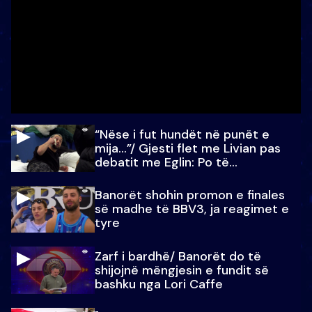
“Nëse i fut hundët në punët e
mija…”/ Gjesti flet me Livian pas
debatit me Eglin: Po të
paralajmëroj
Banorët shohin promon e finales
së madhe të BBV3, ja reagimet e
tyre
Zarf i bardhë/ Banorët do të
shijojnë mëngjesin e fundit së
bashku nga Lori Caffe