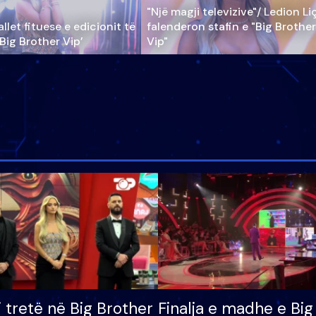
"Një magji televizive"/ Ledion Li
llet fituese e edicionit të
falenderon stafin e "Big Brother
‘Big Brother Vip’
Vip"
i tretë në Big Brother
Finalja e madhe e Big