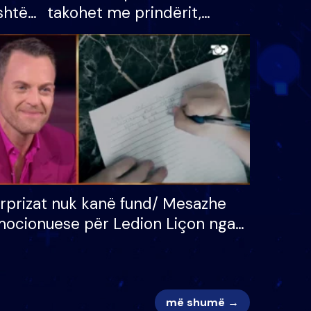
shtë
takohet me prindërit,
tëpinë
vajzën dhe bashkëshorten:
 për
S’kemi ndonjë letër divorci
adh
apo jo?
rprizat nuk kanë fund/ Mesazhe
ocionuese për Ledion Liçon nga
na dhe fëmijët e tij, moderatori
k i mban dot lotët: Nuk meritoj…
më shumë →