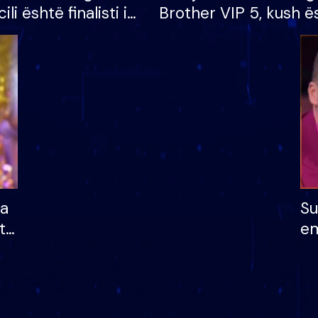
cili është finalisti i
Brother VIP 5, kush ë
 që lë shtëpinë
banori i parë që lë sh
dhe humb mundësinë
të fituar çmimin e m
ha
Su
të
em
më
në
nu