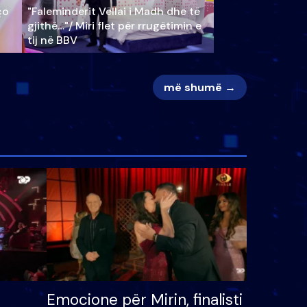
ço
"Faleminderit Vëllai i Madh dhe të
gjithë…"/ Miri flet për rrugëtimin e
tij në BBV
më shumë →
Emocione për Mirin, finalisti