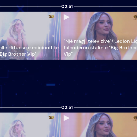
02:51
"Një magji televizive"/ Ledion Li
llet fituese e edicionit të
falenderon stafin e "Big Brother
‘Big Brother Vip’
Vip"
02:51