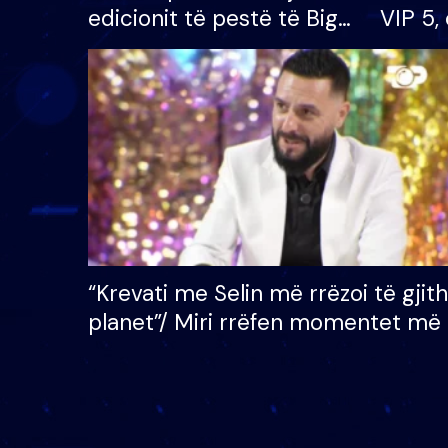
edicionit të pestë të Big
VIP 5, 
Brother VIP, rrëmben
radhës
çmimin e madh prej 100
mijë eurosh
“Krevati me Selin më rrëzoi të gjit
planet”/ Miri rrëfen momentet më 
bukura në shtëpinë e BB VIP: Do 
mungojë zilja e mëngjesit kur…