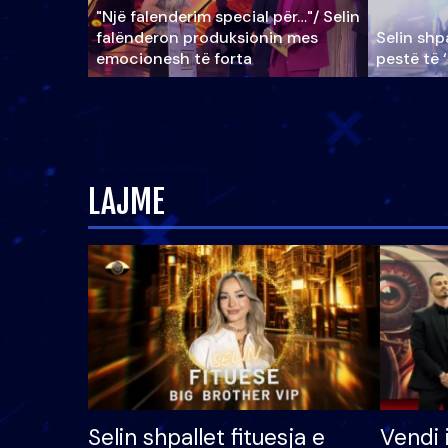
"Një falenderim special për…"/ Selin
falënderon produksionin mes
Selin shpa
emocionesh të forta
pestë të 
LAJME
Selin shpallet fituesja e
Vendi 