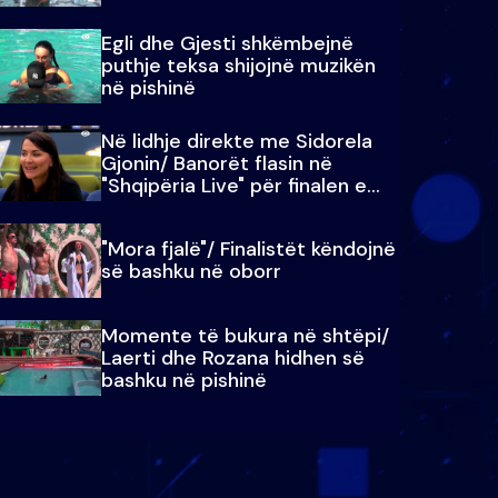
Egli dhe Gjesti shkëmbejnë
puthje teksa shijojnë muzikën
në pishinë
Në lidhje direkte me Sidorela
Gjonin/ Banorët flasin në
"Shqipëria Live" për finalen e
madhe
"Mora fjalë"/ Finalistët këndojnë
së bashku në oborr
Momente të bukura në shtëpi/
Laerti dhe Rozana hidhen së
bashku në pishinë