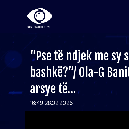
“Pse të ndjek me sy 
bashkë?”/ Ola-G Bani
arsye të…
16:49 28.02.2025