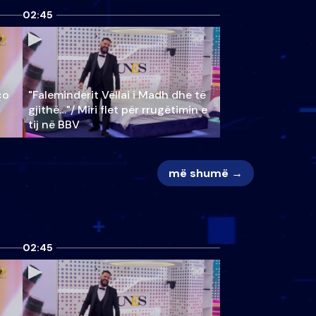
02:45
ço
"Faleminderit Vëllai i Madh dhe të
gjithë…"/ Miri flet për rrugëtimin e
tij në BBV
më shumë →
02:45