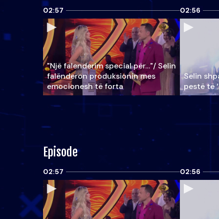
02:57
02:56
"Një falenderim special për…"/ Selin
falënderon produksionin mes
Selin shpa
emocionesh të forta
pestë të 
Episode
02:57
02:56