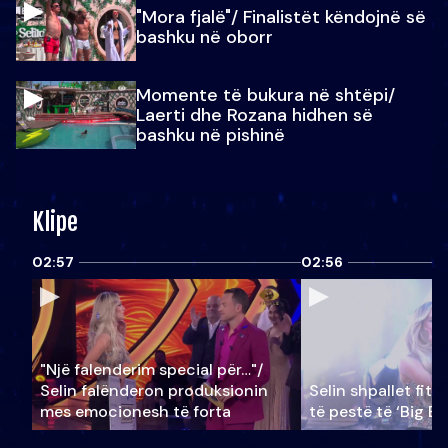
"Mora fjalë"/ Finalistët këndojnë së
bashku në oborr
Momente të bukura në shtëpi/
Laerti dhe Rozana hidhen së
bashku në pishinë
Klipe
02:57
02:56
"Një falenderim special për…"/
Selin falënderon produksionin
Selin shpallet fitu
mes emocionesh të forta
të pestë të ‘Big Br