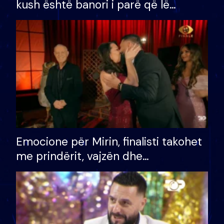
kush është banori i parë që lë
shtëpinë dhe humb mundësinë për
të fituar çmimin e madh
Emocione për Mirin, finalisti takohet
me prindërit, vajzën dhe
bashkëshorten: S’kemi ndonjë letër
divorci apo jo?