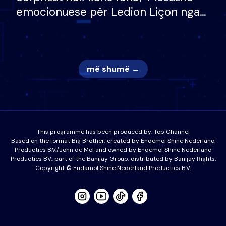
emocionuese për Ledion Liçon nga
nëna dhe fëmijët e tij, moderatori
nuk i mban dot lotët: Nuk meritoj…
më shumë →
This programme has been produced by:
Top Channel
Based on the format Big Brother, created by Endemol Shine Nederland
Producties B.V./John de Mol and owned by Endemol Shine Nederland
Producties BV., part of the Banijay Group, distributed by Banijay Rights.
Copyright © Endamol Shine Nederland Producties B.V.