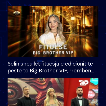
Selin shpallet fituesja e edicionit të
pestë të Big Brother VIP, rrëmben
çmimin e madh prej 100 mijë eurosh