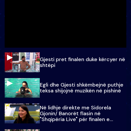
Gjesti pret finalen duke kërcyer në
shtëpi
Egli dhe Gjesti shkëmbejnë puthje
teksa shijojnë muzikën në pishinë
Në lidhje direkte me Sidorela
Gjonin/ Banorët flasin në
"Shqipëria Live" për finalen e
madhe