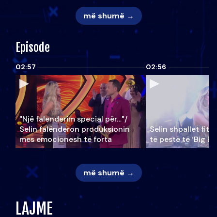
më shumë →
Episode
02:57
02:56
"Një falenderim special për…"/
Selin falënderon produksionin
Selin shpallet fitu
mes emocionesh të forta
të pestë të ‘Big Br
më shumë →
LAJME