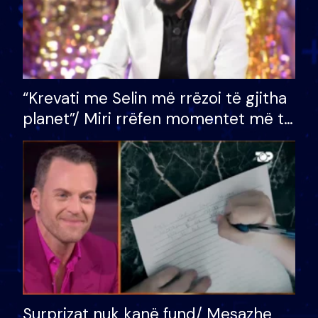
“Krevati me Selin më rrëzoi të gjitha
planet”/ Miri rrëfen momentet më të
bukura në shtëpinë e BB VIP: Do më
mungojë zilja e mëngjesit kur…
Surprizat nuk kanë fund/ Mesazhe