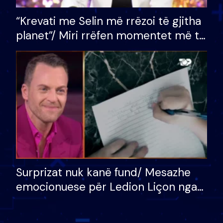
“Krevati me Selin më rrëzoi të gjitha
planet”/ Miri rrëfen momentet më të
bukura në shtëpinë e BB VIP: Do më
mungojë zilja e mëngjesit kur…
Surprizat nuk kanë fund/ Mesazhe
emocionuese për Ledion Liçon nga
nëna dhe fëmijët e tij, moderatori
nuk i mban dot lotët: Nuk meritoj…