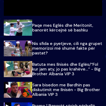
Paqe mes Eglës dhe Meritonit,
banorët kërcejnë së bashku
Nis sfida e pyetjeve, cili nga grupet
memorizoi më shumë fakte për
pastat?
Batuta mes Ilnisës dhe Eglës/“Fol
kur jam aty, jo pas krahëve…” - Big
Brother Albania VIP 3
Sara bisedon me Bardhin pas
diskutimit me Ilnisën - Big Brother
Albania VIP 3
Promo l Banorët sërish përballë