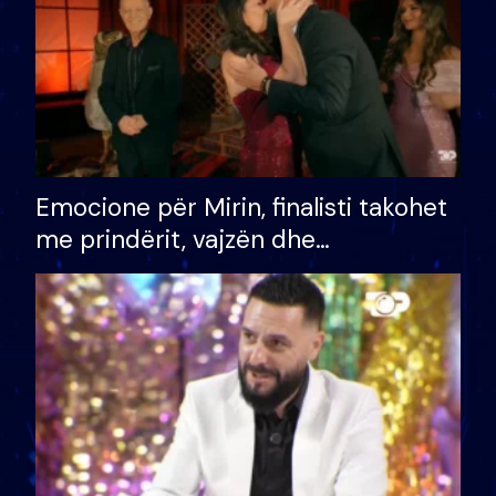
Emocione për Mirin, finalisti takohet
me prindërit, vajzën dhe
bashkëshorten: S’kemi ndonjë letër
divorci apo jo?