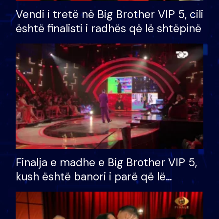
Vendi i tretë në Big Brother VIP 5, cili
është finalisti i radhës që lë shtëpinë
Finalja e madhe e Big Brother VIP 5,
kush është banori i parë që lë
shtëpinë dhe humb mundësinë për
të fituar çmimin e madh