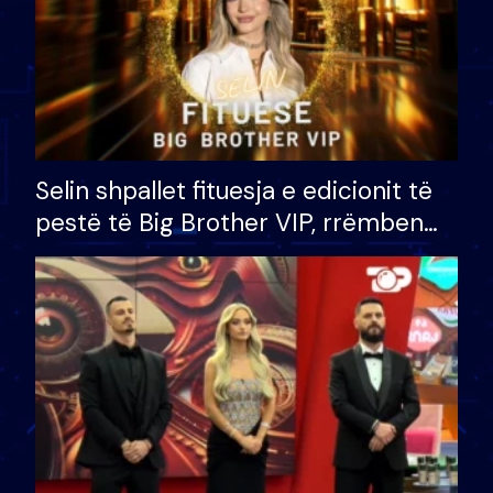
Selin shpallet fituesja e edicionit të
pestë të Big Brother VIP, rrëmben
çmimin e madh prej 100 mijë eurosh