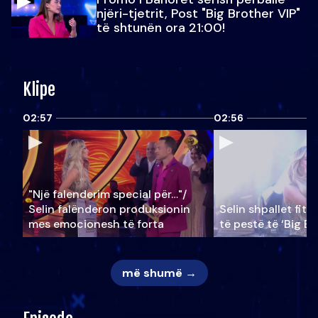
njëri-tjetrit, Post "Big Brother VIP"
të shtunën ora 21:00!
Klipe
02:57
02:56
"Një falenderim special për…"/
Selin falënderon produksionin
Selin shpallet fitu
mes emocionesh të forta
të pestë të ‘Big Br
më shumë →