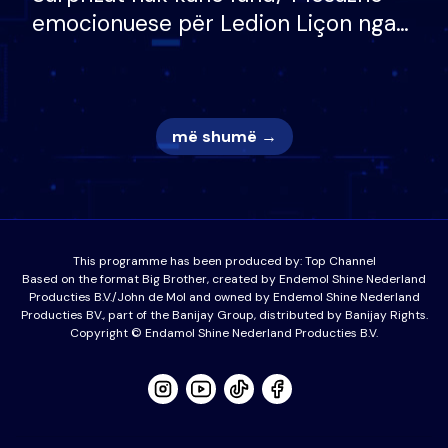
emocionuese për Ledion Liçon nga
nëna dhe fëmijët e tij, moderatori
nuk i mban dot lotët: Nuk meritoj…
më shumë →
This programme has been produced by:
Top Channel
Based on the format Big Brother, created by Endemol Shine Nederland
Producties B.V./John de Mol and owned by Endemol Shine Nederland
Producties BV., part of the Banijay Group, distributed by Banijay Rights.
Copyright © Endamol Shine Nederland Producties B.V.