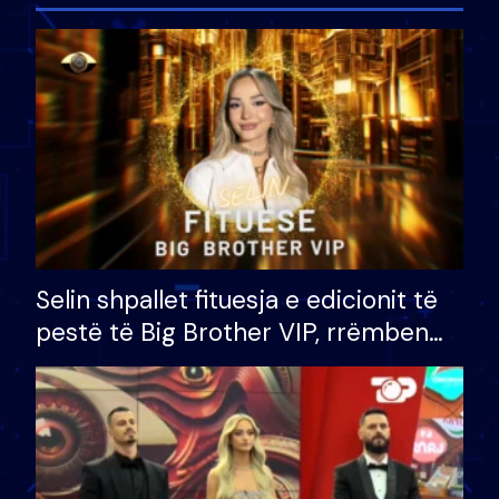
Selin shpallet fituesja e edicionit të
pestë të Big Brother VIP, rrëmben
çmimin e madh prej 100 mijë eurosh