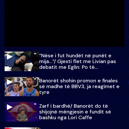
“Nëse i fut hundët në punët e
mija…”/ Gjesti flet me Livian pas
debatit me Eglin: Po të
paralajmëroj
Banorët shohin promon e finales
së madhe të BBV3, ja reagimet e
tyre
Zarf i bardhë/ Banorët do të
shijojnë mëngjesin e fundit së
bashku nga Lori Caffe