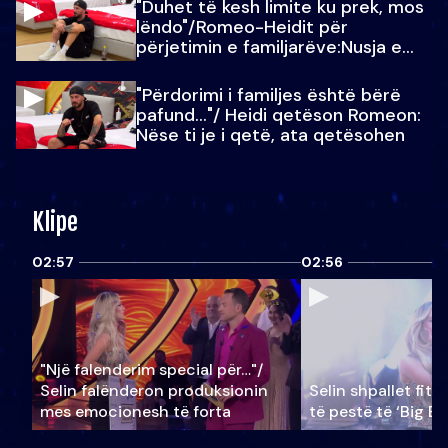
"Duhet të kesh limite ku prek, mos
lëndo"/Romeo-Heidit për
përjetimin e familjarëve:Nusja e
Julit…
"Përdorimi i familjes është bërë
pafund…"/ Heidi qetëson Romeon:
Nëse ti je i qetë, ata qetësohen
Klipe
02:57
02:56
"Një falenderim special për…"/
Selin falënderon produksionin
Selin shpallet fitu
mes emocionesh të forta
të pestë të ‘Big Br