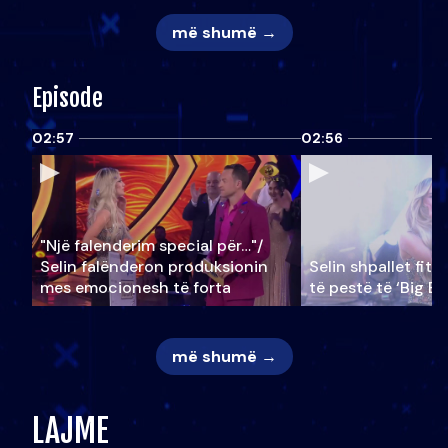
më shumë →
Episode
02:57
02:56
"Një falenderim special për…"/
Selin falënderon produksionin
Selin shpallet fitu
mes emocionesh të forta
të pestë të ‘Big Br
më shumë →
LAJME