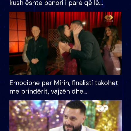
kush është banori i parë që lë
shtëpinë dhe humb mundësinë për
të fituar çmimin e madh
Emocione për Mirin, finalisti takohet
me prindërit, vajzën dhe
bashkëshorten: S’kemi ndonjë letër
divorci apo jo?