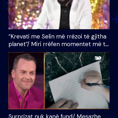
“Krevati me Selin më rrëzoi të gjitha
planet”/ Miri rrëfen momentet më të
bukura në shtëpinë e BB VIP: Do më
mungojë zilja e mëngjesit kur…
Surprizat nuk kanë fund/ Mesazhe