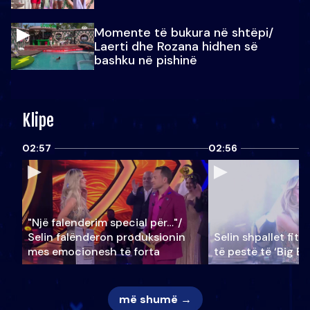
Momente të bukura në shtëpi/
Laerti dhe Rozana hidhen së
bashku në pishinë
Klipe
02:57
02:56
"Një falenderim special për…"/
Selin falënderon produksionin
Selin shpallet fitu
mes emocionesh të forta
të pestë të ‘Big Br
më shumë →