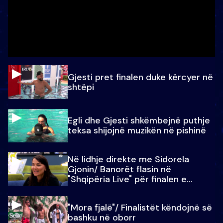
Gjesti pret finalen duke kërcyer në
shtëpi
Egli dhe Gjesti shkëmbejnë puthje
teksa shijojnë muzikën në pishinë
Në lidhje direkte me Sidorela
Gjonin/ Banorët flasin në
"Shqipëria Live" për finalen e
madhe
"Mora fjalë"/ Finalistët këndojnë së
bashku në oborr