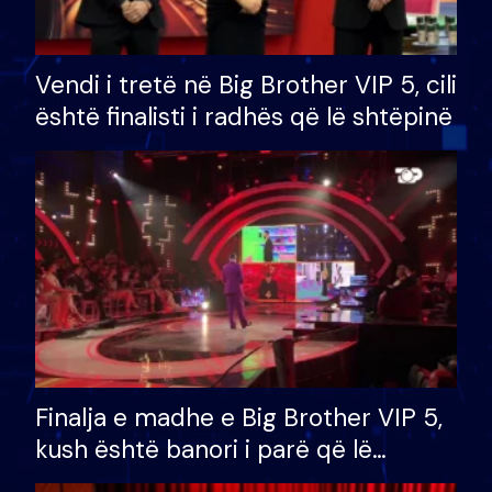
Vendi i tretë në Big Brother VIP 5, cili
është finalisti i radhës që lë shtëpinë
Finalja e madhe e Big Brother VIP 5,
kush është banori i parë që lë
shtëpinë dhe humb mundësinë për