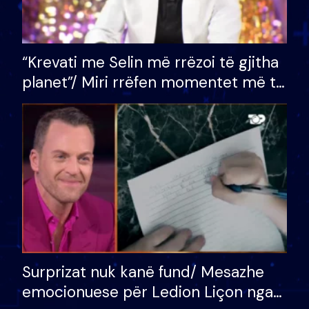
“Krevati me Selin më rrëzoi të gjitha
planet”/ Miri rrëfen momentet më të
bukura në shtëpinë e BB VIP: Do më
mungojë zilja e mëngjesit kur…
Surprizat nuk kanë fund/ Mesazhe
emocionuese për Ledion Liçon nga