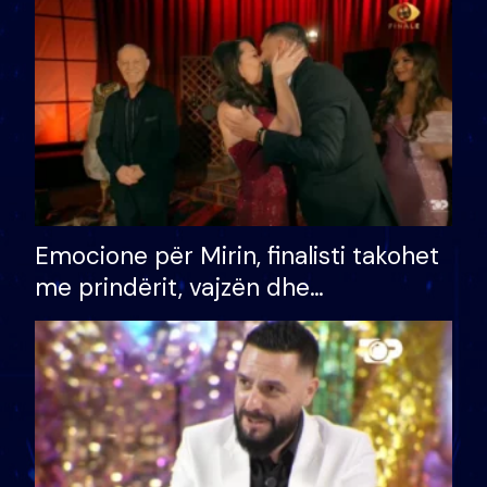
të fituar çmimin e madh
Emocione për Mirin, finalisti takohet
me prindërit, vajzën dhe
bashkëshorten: S’kemi ndonjë letër
divorci apo jo?