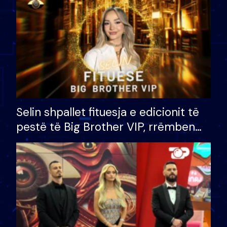
Selin shpallet fituesja e edicionit të
pestë të Big Brother VIP, rrëmben
çmimin e madh prej 100 mijë eurosh