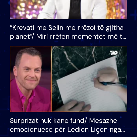
“Krevati me Selin më rrëzoi të gjitha
planet”/ Miri rrëfen momentet më të
bukura në shtëpinë e BB VIP: Do më
mungojë zilja e mëngjesit kur…
Surprizat nuk kanë fund/ Mesazhe
emocionuese për Ledion Liçon nga