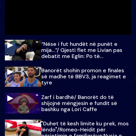
“Nëse i fut hundët në punët e
mija…”/ Gjesti flet me Livian pas
debatit me Eglin: Po të
paralajmëroj
Banorët shohin promon e finales
së madhe të BBV3, ja reagimet e
tyre
Zarf i bardhë/ Banorët do të
shijojnë mëngjesin e fundit së
bashku nga Lori Caffe
"Duhet të kesh limite ku prek, mos
lëndo"/Romeo-Heidit për
përjetimin e familjarëve:Nusja e