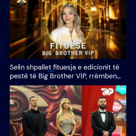
Selin shpallet fituesja e edicionit të
pestë të Big Brother VIP, rrëmben
çmimin e madh prej 100 mijë eurosh