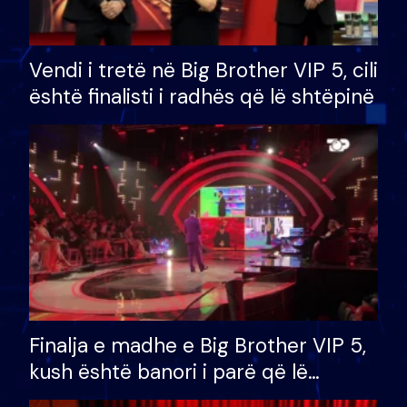
Vendi i tretë në Big Brother VIP 5, cili
është finalisti i radhës që lë shtëpinë
Finalja e madhe e Big Brother VIP 5,
kush është banori i parë që lë
shtëpinë dhe humb mundësinë për