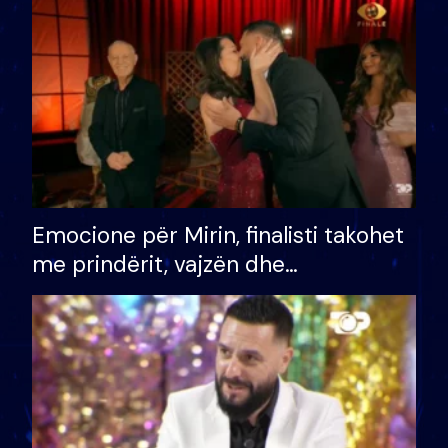
të fituar çmimin e madh
Emocione për Mirin, finalisti takohet
me prindërit, vajzën dhe
bashkëshorten: S’kemi ndonjë letër
divorci apo jo?