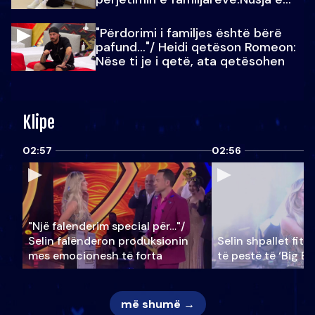
Julit…
"Përdorimi i familjes është bërë
pafund…"/ Heidi qetëson Romeon:
Nëse ti je i qetë, ata qetësohen
Klipe
02:57
02:56
"Një falenderim special për…"/
Selin falënderon produksionin
Selin shpallet fitu
mes emocionesh të forta
të pestë të ‘Big Br
më shumë →