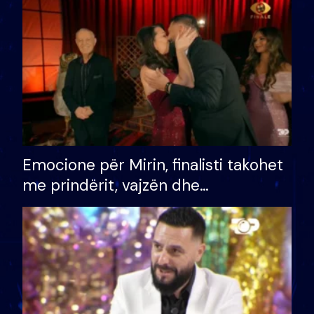
të fituar çmimin e madh
Emocione për Mirin, finalisti takohet
me prindërit, vajzën dhe
bashkëshorten: S’kemi ndonjë letër
divorci apo jo?