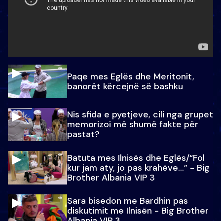
Paqe mes Eglës dhe Meritonit,
banorët kërcejnë së bashku
Nis sfida e pyetjeve, cili nga grupet
memorizoi më shumë fakte për
pastat?
Batuta mes Ilnisës dhe Eglës/“Fol
kur jam aty, jo pas krahëve…” - Big
Brother Albania VIP 3
Sara bisedon me Bardhin pas
diskutimit me Ilnisën - Big Brother
Albania VIP 3