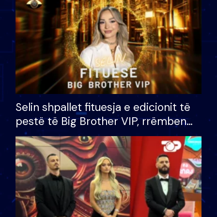
Selin shpallet fituesja e edicionit të
pestë të Big Brother VIP, rrëmben
çmimin e madh prej 100 mijë eurosh