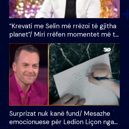
“Krevati me Selin më rrëzoi të gjitha
planet”/ Miri rrëfen momentet më të
bukura në shtëpinë e BB VIP: Do më
mungojë zilja e mëngjesit kur…
Surprizat nuk kanë fund/ Mesazhe
emocionuese për Ledion Liçon nga