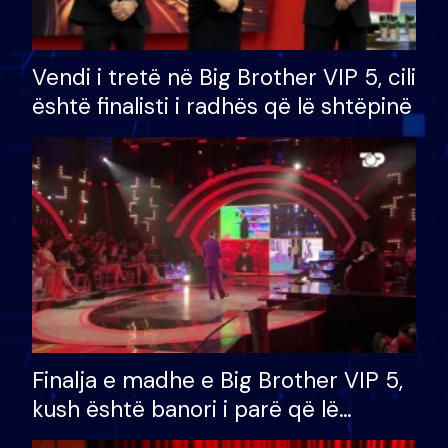
Vendi i tretë në Big Brother VIP 5, cili
është finalisti i radhës që lë shtëpinë
Finalja e madhe e Big Brother VIP 5,
kush është banori i parë që lë
shtëpinë dhe humb mundësinë për