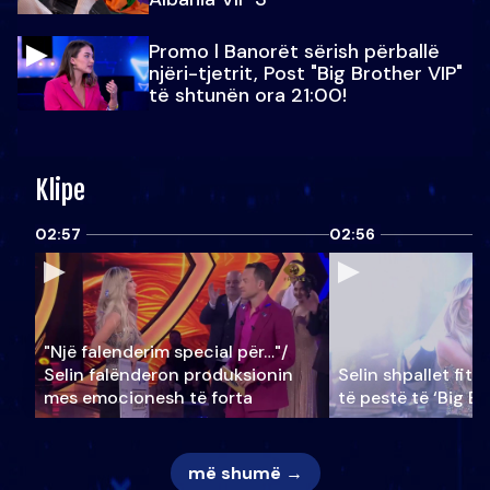
Promo l Banorët sërish përballë
njëri-tjetrit, Post "Big Brother VIP"
të shtunën ora 21:00!
Klipe
02:57
02:56
"Një falenderim special për…"/
Selin falënderon produksionin
Selin shpallet fitu
mes emocionesh të forta
të pestë të ‘Big Br
më shumë →