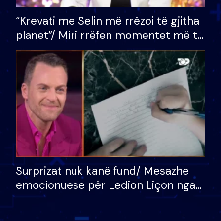
“Krevati me Selin më rrëzoi të gjitha
planet”/ Miri rrëfen momentet më të
bukura në shtëpinë e BB VIP: Do më
mungojë zilja e mëngjesit kur…
Surprizat nuk kanë fund/ Mesazhe
emocionuese për Ledion Liçon nga
nëna dhe fëmijët e tij, moderatori
nuk i mban dot lotët: Nuk meritoj…