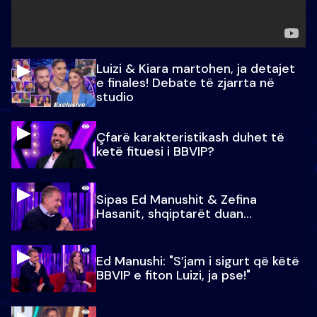
Luizi & Kiara martohen, ja detajet
e finales! Debate të zjarrta në
studio
Çfarë karakteristikash duhet të
ketë fituesi i BBVIP?
Sipas Ed Manushit & Zefina
Hasanit, shqiptarët duan...
Ed Manushi: "S’jam i sigurt që këtë
BBVIP e fiton Luizi, ja pse!"