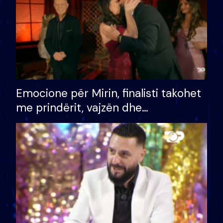
Emocione për Mirin, finalisti takohet
me prindërit, vajzën dhe
bashkëshorten: S’kemi ndonjë letër
divorci apo jo?