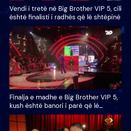
Vendi i tretë në Big Brother VIP 5, cili
është finalisti i radhës që lë shtëpinë
Finalja e madhe e Big Brother VIP 5,
kush është banori i parë që lë
shtëpinë dhe humb mundësinë për
të fituar çmimin e madh