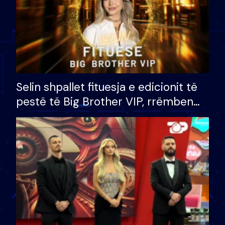
Selin shpallet fituesja e edicionit të
pestë të Big Brother VIP, rrëmben
çmimin e madh prej 100 mijë eurosh