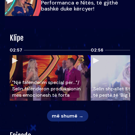
Performanca e Nitës, të gjithë
bashkë duke kërcyer!
Klipe
02:57
02:56
"Një falenderim special për…"/
Selin falënderon produksionin
Selin shpallet fitu
mes emocionesh të forta
të pestë të ‘Big Br
më shumë →