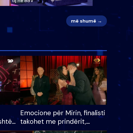
tij në BBV
më shumë →
Emocione për Mirin, finalisti
shtë
takohet me prindërit,
tëpinë
vajzën dhe bashkëshorten: