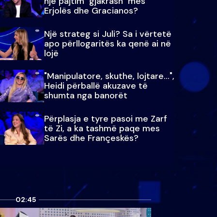
një pajtim "gjakrash" mes
Erjolës dhe Gracianos?
Një strateg si Juli? Sa i vërtetë
apo përllogaritës ka qenë ai në
lojë
"Manipulatore, skuthe, lojtare...",
Heidi përballë akuzave të
shumta nga banorët
Përplasja e tyre pasoi me Zarf
të Zi, a ka tashmë paqe mes
Sarës dhe Françeskës?
02:45