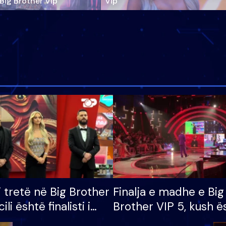
‘Big Brother Vip’
Vip"
i tretë në Big Brother
Finalja e madhe e Big
cili është finalisti i
Brother VIP 5, kush ë
 që lë shtëpinë
banori i parë që lë sh