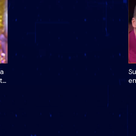
dhe humb mundësinë
të fituar çmimin e m
ha
Su
të
em
më
në
nu