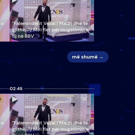
ço
"Faleminderit Vëllai i Madh dhe të
gjithë…"/ Miri flet për rrugëtimin e
tij në BBV
më shumë →
02:45
ço
"Faleminderit Vëllai i Madh dhe të
gjithë…"/ Miri flet për rrugëtimin e