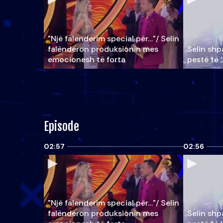
"Një falenderim special për…"/ Selin
falënderon produksionin mes
Selin shpa
emocionesh të forta
pestë të 
Episode
02:57
02:56
"Një falenderim special për…"/ Selin
falënderon produksionin mes
Selin shpa