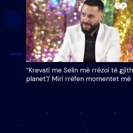
çmimin e madh prej 100
mijë eurosh
“Krevati me Selin më rrëzoi të gjit
planet”/ Miri rrëfen momentet më 
bukura në shtëpinë e BB VIP: Do 
mungojë zilja e mëngjesit kur…