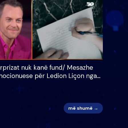
 për
S’kemi ndonjë letër divorci
adh
apo jo?
rprizat nuk kanë fund/ Mesazhe
ocionuese për Ledion Liçon nga
na dhe fëmijët e tij, moderatori
k i mban dot lotët: Nuk meritoj…
më shumë →