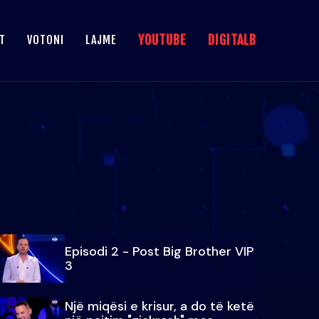
YOUTUBE
DIGITALB
T
VOTONI
LAJME
Episodi 2 - Post Big Brother VIP
3
Një miqësi e krisur, a do të ketë