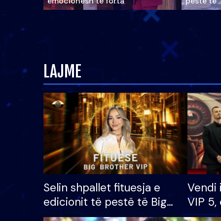
emocionesh të forta
pestë të 
LAJME
Selin shpallet fituesja e
Vendi 
edicionit të pestë të Big
VIP 5, 
Brother VIP, rrëmben
radhës