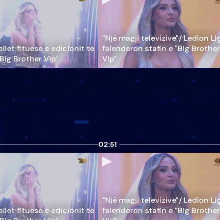
"Një magji televizive"/ Ledion Li
llet fituese e edicionit të
falenderon stafin e "Big Brother
‘Big Brother Vip’
Vip"
02:51
"Një magji televizive"/ Ledion Li
llet fituese e edicionit të
falenderon stafin e "Big Brother