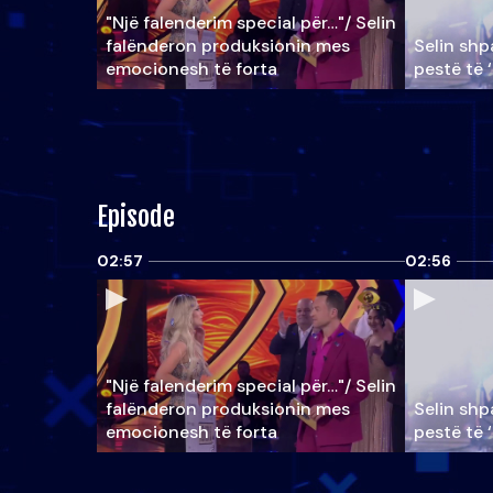
"Një falenderim special për…"/ Selin
falënderon produksionin mes
Selin shpa
emocionesh të forta
pestë të 
Episode
02:57
02:56
"Një falenderim special për…"/ Selin
falënderon produksionin mes
Selin shpa
emocionesh të forta
pestë të 