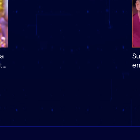
ha
Su
të
em
më
në
nu