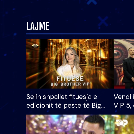
LAJME
Selin shpallet fituesja e
Vendi 
edicionit të pestë të Big
VIP 5, 
Brother VIP, rrëmben
radhës
çmimin e madh prej 100
mijë eurosh