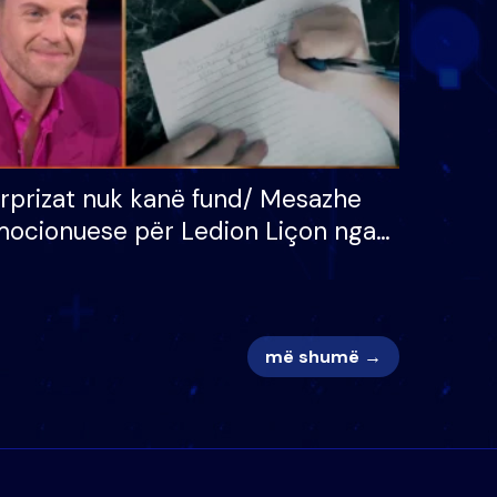
rprizat nuk kanë fund/ Mesazhe
ocionuese për Ledion Liçon nga
na dhe fëmijët e tij, moderatori
k i mban dot lotët: Nuk meritoj…
më shumë →