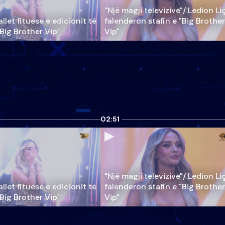
"Një magji televizive"/ Ledion Li
llet fituese e edicionit të
falenderon stafin e "Big Brother
‘Big Brother Vip’
Vip"
02:51
"Një magji televizive"/ Ledion Li
llet fituese e edicionit të
falenderon stafin e "Big Brother
‘Big Brother Vip’
Vip"