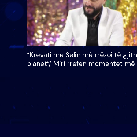
“Krevati me Selin më rrëzoi të gjit
planet”/ Miri rrëfen momentet më 
bukura në shtëpinë e BB VIP: Do 
mungojë zilja e mëngjesit kur…