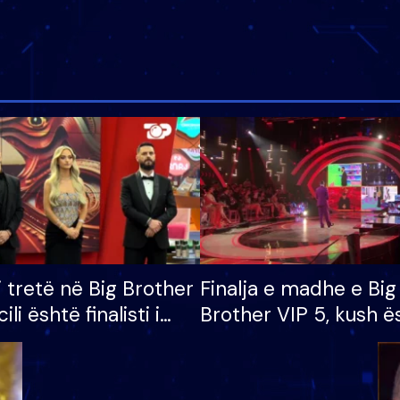
i tretë në Big Brother
Finalja e madhe e Big
cili është finalisti i
Brother VIP 5, kush ë
 që lë shtëpinë
banori i parë që lë sh
dhe humb mundësinë
të fituar çmimin e m