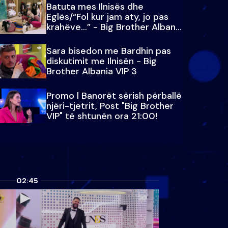
Batuta mes Ilnisës dhe
Eglës/“Fol kur jam aty, jo pas
krahëve…” - Big Brother Albania
VIP 3
Sara bisedon me Bardhin pas
diskutimit me Ilnisën - Big
Brother Albania VIP 3
Promo l Banorët sërish përballë
njëri-tjetrit, Post "Big Brother
VIP" të shtunën ora 21:00!
02:45