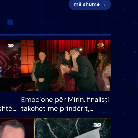
më shumë →
Emocione për Mirin, finalisti
shtë
takohet me prindërit,
tëpinë
vajzën dhe bashkëshorten:
 për
S’kemi ndonjë letër divorci
adh
apo jo?