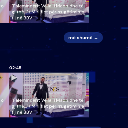
ço
"Faleminderit Vëllai i Madh dhe të
gjithë…"/ Miri flet për rrugëtimin e
tij në BBV
më shumë →
02:45
ço
"Faleminderit Vëllai i Madh dhe të
gjithë…"/ Miri flet për rrugëtimin e
tij në BBV