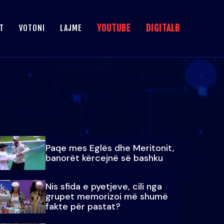
YOUTUBE
DIGITALB
T
VOTONI
LAJME
Paqe mes Eglës dhe Meritonit,
banorët kërcejnë së bashku
Nis sfida e pyetjeve, cili nga
grupet memorizoi më shumë
fakte për pastat?