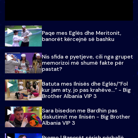
Paqe mes Eglës dhe Meritonit,
banorët kërcejnë së bashku
Nis sfida e pyetjeve, cili nga grupet
memorizoi më shumë fakte për
pastat?
Batuta mes Ilnisës dhe Eglës/“Fol
kur jam aty, jo pas krahëve…” - Big
Brother Albania VIP 3
Sara bisedon me Bardhin pas
diskutimit me Ilnisën - Big Brother
Albania VIP 3
Promo l Banorët sërish përballë