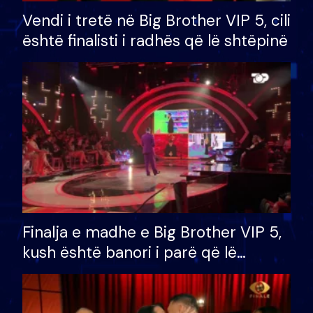
Vendi i tretë në Big Brother VIP 5, cili
është finalisti i radhës që lë shtëpinë
Finalja e madhe e Big Brother VIP 5,
kush është banori i parë që lë
shtëpinë dhe humb mundësinë për
të fituar çmimin e madh