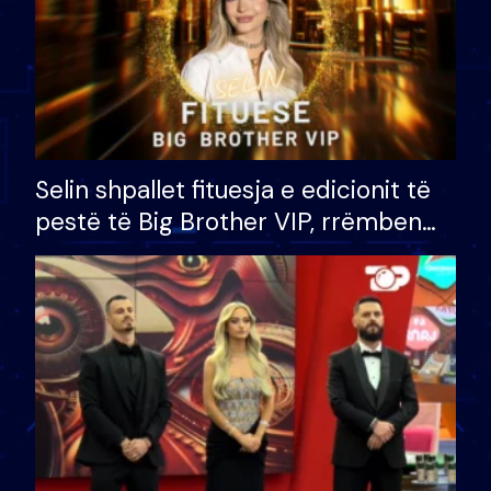
Selin shpallet fituesja e edicionit të
pestë të Big Brother VIP, rrëmben
çmimin e madh prej 100 mijë eurosh