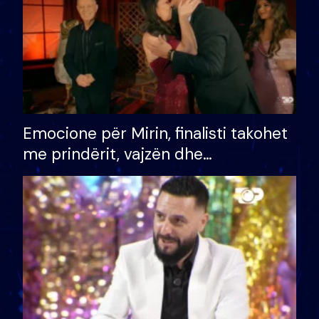
Emocione për Mirin, finalisti takohet
me prindërit, vajzën dhe
bashkëshorten: S’kemi ndonjë letër
divorci apo jo?