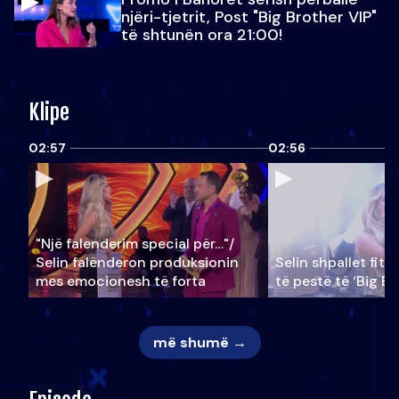
njëri-tjetrit, Post "Big Brother VIP"
të shtunën ora 21:00!
Klipe
02:57
02:56
"Një falenderim special për…"/
Selin falënderon produksionin
Selin shpallet fitu
mes emocionesh të forta
të pestë të ‘Big Br
më shumë →