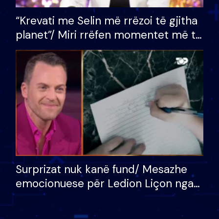
“Krevati me Selin më rrëzoi të gjitha
planet”/ Miri rrëfen momentet më të
bukura në shtëpinë e BB VIP: Do më
mungojë zilja e mëngjesit kur…
Surprizat nuk kanë fund/ Mesazhe
emocionuese për Ledion Liçon nga
nëna dhe fëmijët e tij, moderatori
nuk i mban dot lotët: Nuk meritoj…