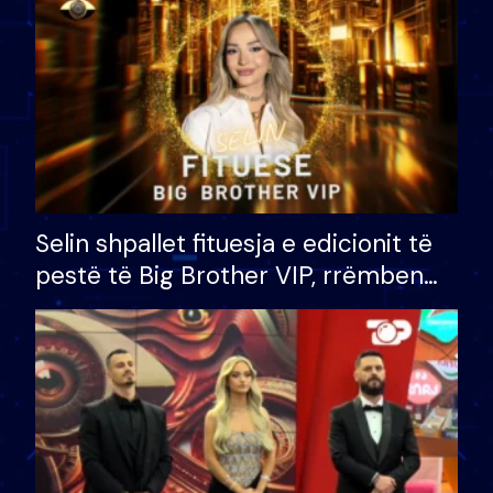
Selin shpallet fituesja e edicionit të
pestë të Big Brother VIP, rrëmben
çmimin e madh prej 100 mijë eurosh