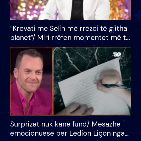
“Krevati me Selin më rrëzoi të gjitha
planet”/ Miri rrëfen momentet më të
bukura në shtëpinë e BB VIP: Do më
mungojë zilja e mëngjesit kur…
Surprizat nuk kanë fund/ Mesazhe
emocionuese për Ledion Liçon nga