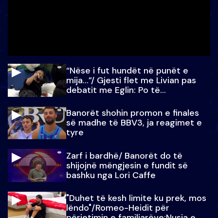
“Nëse i fut hundët në punët e
mija…”/ Gjesti flet me Livian pas
debatit me Eglin: Po të
paralajmëroj
Banorët shohin promon e finales
së madhe të BBV3, ja reagimet e
tyre
Zarf i bardhë/ Banorët do të
shijojnë mëngjesin e fundit së
bashku nga Lori Caffe
"Duhet të kesh limite ku prek, mos
lëndo"/Romeo-Heidit për
përjetimin e familjarëve:Nusja e