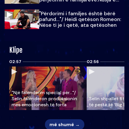
Julit…
"Përdorimi i familjes është bërë
pafund…"/ Heidi qetëson Romeon:
Nëse ti je i qetë, ata qetësohen
Klipe
02:57
02:56
"Një falenderim special për…"/
Selin falënderon produksionin
Selin shpallet fitu
mes emocionesh të forta
të pestë të ‘Big Br
më shumë →