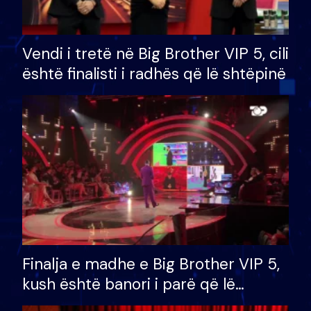
Vendi i tretë në Big Brother VIP 5, cili
është finalisti i radhës që lë shtëpinë
Finalja e madhe e Big Brother VIP 5,
kush është banori i parë që lë
shtëpinë dhe humb mundësinë për