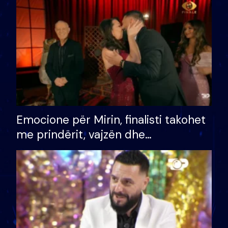
të fituar çmimin e madh
Emocione për Mirin, finalisti takohet
me prindërit, vajzën dhe
bashkëshorten: S’kemi ndonjë letër
divorci apo jo?