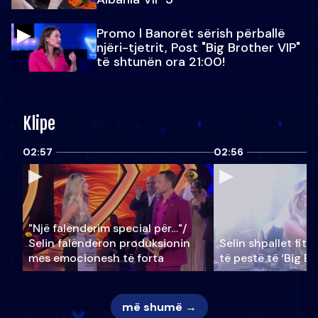
Promo l Banorët sërish përballë
njëri-tjetrit, Post "Big Brother VIP"
të shtunën ora 21:00!
Klipe
02:57
02:56
"Një falenderim special për…"/
Selin falënderon produksionin
Selin shpallet fitu
mes emocionesh të forta
të pestë të ‘Big Br
më shumë →