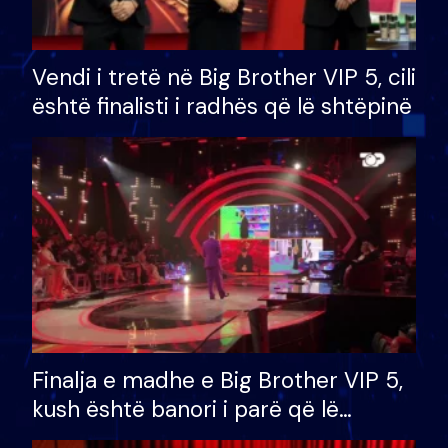
Vendi i tretë në Big Brother VIP 5, cili
është finalisti i radhës që lë shtëpinë
Finalja e madhe e Big Brother VIP 5,
kush është banori i parë që lë
shtëpinë dhe humb mundësinë për