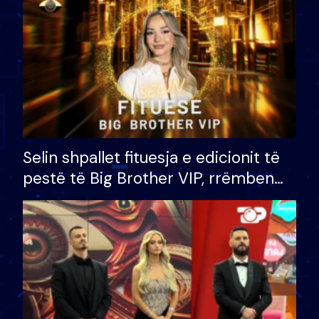
Selin shpallet fituesja e edicionit të
pestë të Big Brother VIP, rrëmben
çmimin e madh prej 100 mijë eurosh