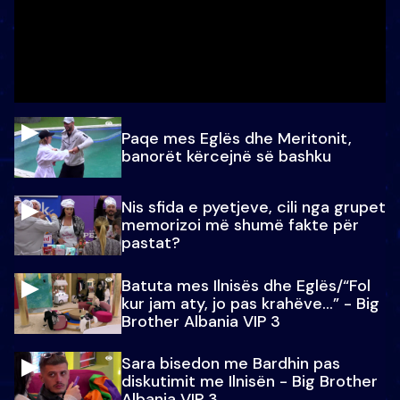
Paqe mes Eglës dhe Meritonit,
banorët kërcejnë së bashku
Nis sfida e pyetjeve, cili nga grupet
memorizoi më shumë fakte për
pastat?
Batuta mes Ilnisës dhe Eglës/“Fol
kur jam aty, jo pas krahëve…” - Big
Brother Albania VIP 3
Sara bisedon me Bardhin pas
diskutimit me Ilnisën - Big Brother
Albania VIP 3