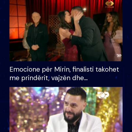
të fituar çmimin e madh
Emocione për Mirin, finalisti takohet
me prindërit, vajzën dhe
bashkëshorten: S’kemi ndonjë letër
divorci apo jo?