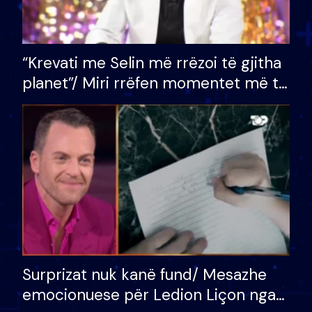
“Krevati me Selin më rrëzoi të gjitha
planet”/ Miri rrëfen momentet më të
bukura në shtëpinë e BB VIP: Do më
mungojë zilja e mëngjesit kur…
Surprizat nuk kanë fund/ Mesazhe
emocionuese për Ledion Liçon nga