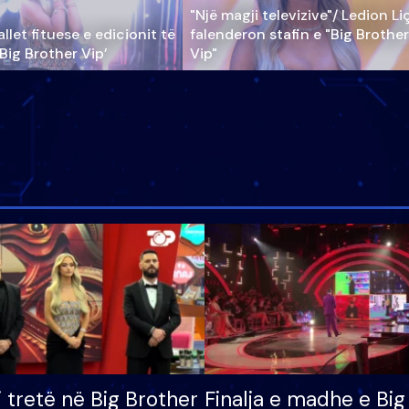
"Një magji televizive"/ Ledion Li
llet fituese e edicionit të
falenderon stafin e "Big Brother
‘Big Brother Vip’
Vip"
i tretë në Big Brother
Finalja e madhe e Big