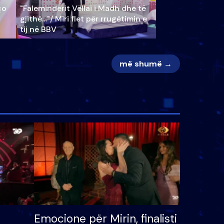
ço
"Faleminderit Vëllai i Madh dhe të
gjithë…"/ Miri flet për rrugëtimin e
tij në BBV
më shumë →
Emocione për Mirin, finalisti