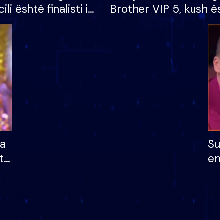
cili është finalisti i
Brother VIP 5, kush ë
 që lë shtëpinë
banori i parë që lë sh
dhe humb mundësinë
të fituar çmimin e m
ha
Su
të
em
më
në
nu