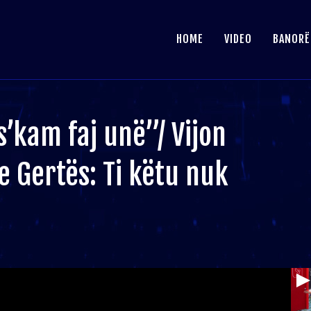
HOME
VIDEO
BANORË
s’kam faj unë”/ Vijon
e Gertës: Ti këtu nuk