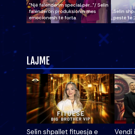
"Një falenderim special për…"/ Selin
falënderon produksionin mes
Selin shpa
emocionesh të forta
pestë të 
LAJME
Selin shpallet fituesja e
Vendi 