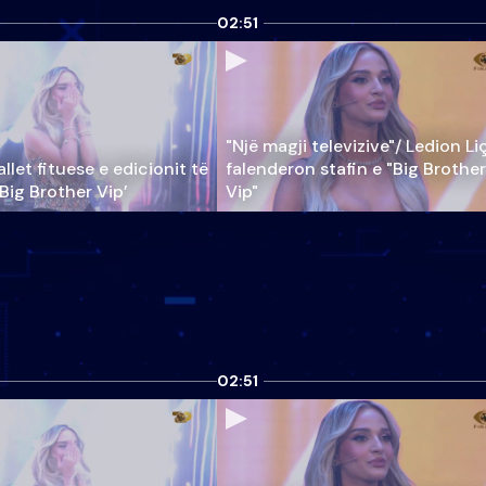
02:51
"Një magji televizive"/ Ledion Li
llet fituese e edicionit të
falenderon stafin e "Big Brother
‘Big Brother Vip’
Vip"
02:51