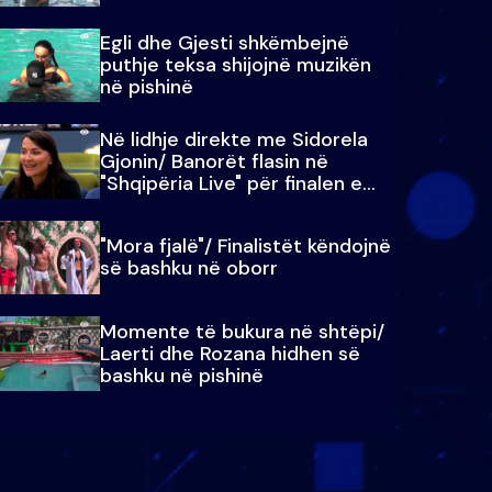
Egli dhe Gjesti shkëmbejnë
puthje teksa shijojnë muzikën
në pishinë
Në lidhje direkte me Sidorela
Gjonin/ Banorët flasin në
"Shqipëria Live" për finalen e
madhe
"Mora fjalë"/ Finalistët këndojnë
së bashku në oborr
Momente të bukura në shtëpi/
Laerti dhe Rozana hidhen së
bashku në pishinë