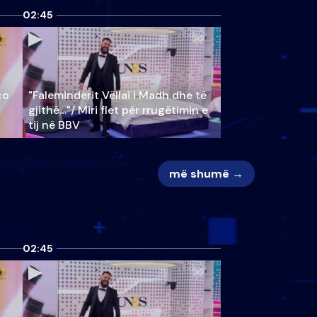
02:45
ço
"Faleminderit Vëllai i Madh dhe të
gjithë…"/ Miri flet për rrugëtimin e
tij në BBV
më shumë →
02:45