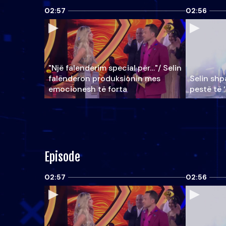
02:57
02:56
"Një falenderim special për…"/ Selin
falënderon produksionin mes
Selin shpa
emocionesh të forta
pestë të 
Episode
02:57
02:56