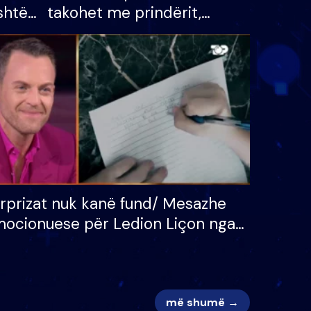
shtë
takohet me prindërit,
tëpinë
vajzën dhe bashkëshorten:
 për
S’kemi ndonjë letër divorci
adh
apo jo?
rprizat nuk kanë fund/ Mesazhe
ocionuese për Ledion Liçon nga
na dhe fëmijët e tij, moderatori
k i mban dot lotët: Nuk meritoj…
më shumë →