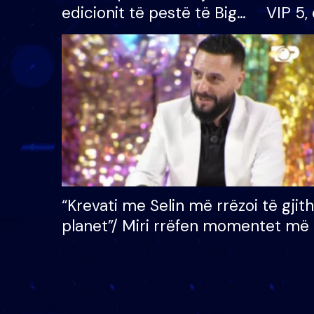
edicionit të pestë të Big
VIP 5, 
Brother VIP, rrëmben
radhës
çmimin e madh prej 100
mijë eurosh
“Krevati me Selin më rrëzoi të gjit
planet”/ Miri rrëfen momentet më 
bukura në shtëpinë e BB VIP: Do 
mungojë zilja e mëngjesit kur…