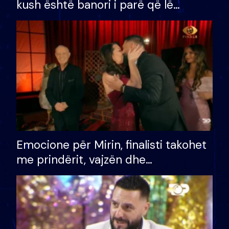
kush është banori i parë që lë
shtëpinë dhe humb mundësinë për
të fituar çmimin e madh
Emocione për Mirin, finalisti takohet
me prindërit, vajzën dhe
bashkëshorten: S’kemi ndonjë letër
divorci apo jo?