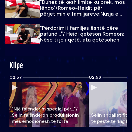
"Duhet të kesh limite ku prek, mos
lëndo"/Romeo-Heidit për
përjetimin e familjarëve:Nusja e
Julit…
"Përdorimi i familjes është bërë
pafund…"/ Heidi qetëson Romeon:
Nëse ti je i qetë, ata qetësohen
Klipe
02:57
02:56
"Një falenderim special për…"/
Selin falënderon produksionin
Selin shpallet fitu
mes emocionesh të forta
të pestë të ‘Big Br