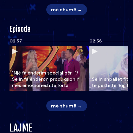
më shumë →
Episode
02:57
02:56
"Një falenderim special për…"/
Selin falënderon produksionin
Selin shpallet fitu
mes emocionesh të forta
të pestë të ‘Big Br
më shumë →
LAJME