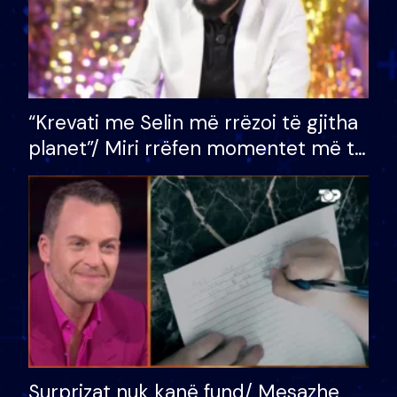
“Krevati me Selin më rrëzoi të gjitha
planet”/ Miri rrëfen momentet më të
bukura në shtëpinë e BB VIP: Do më
mungojë zilja e mëngjesit kur…
Surprizat nuk kanë fund/ Mesazhe