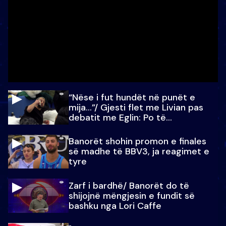
“Nëse i fut hundët në punët e
mija…”/ Gjesti flet me Livian pas
debatit me Eglin: Po të
paralajmëroj
Banorët shohin promon e finales
së madhe të BBV3, ja reagimet e
tyre
Zarf i bardhë/ Banorët do të
shijojnë mëngjesin e fundit së
bashku nga Lori Caffe