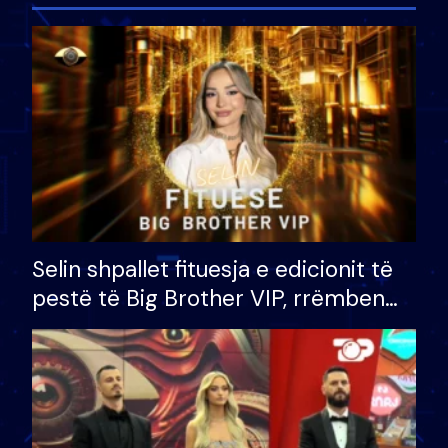
Selin shpallet fituesja e edicionit të
pestë të Big Brother VIP, rrëmben
çmimin e madh prej 100 mijë eurosh