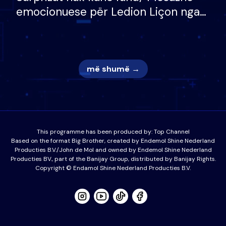
emocionuese për Ledion Liçon nga
nëna dhe fëmijët e tij, moderatori
nuk i mban dot lotët: Nuk meritoj…
më shumë →
This programme has been produced by:
Top Channel
Based on the format Big Brother, created by Endemol Shine Nederland
Producties B.V./John de Mol and owned by Endemol Shine Nederland
Producties BV., part of the Banijay Group, distributed by Banijay Rights.
Copyright © Endamol Shine Nederland Producties B.V.