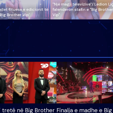
"Një magji televizive"/ Ledion Li
llet fituese e edicionit të
falenderon stafin e "Big Brother
‘Big Brother Vip’
Vip"
i tretë në Big Brother
Finalja e madhe e Big