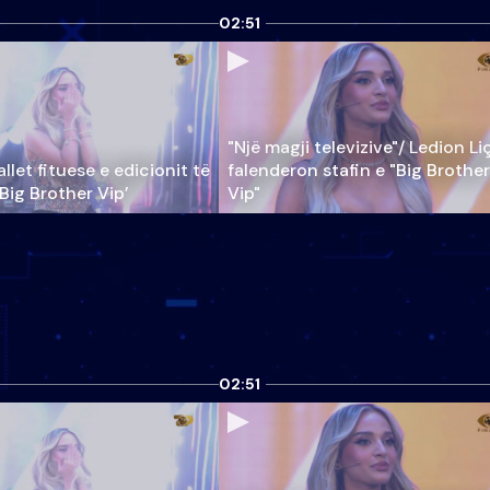
02:51
"Një magji televizive"/ Ledion Li
llet fituese e edicionit të
falenderon stafin e "Big Brother
‘Big Brother Vip’
Vip"
02:51