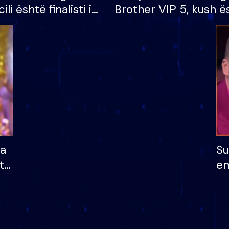
cili është finalisti i
Brother VIP 5, kush ë
 që lë shtëpinë
banori i parë që lë sh
dhe humb mundësinë
të fituar çmimin e m
ha
Su
të
em
më
në
nu