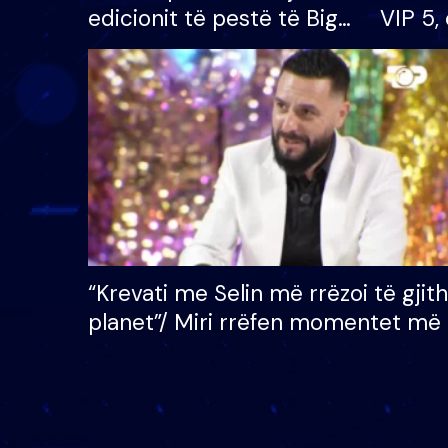
edicionit të pestë të Big
VIP 5, 
Brother VIP, rrëmben
radhës
çmimin e madh prej 100
mijë eurosh
“Krevati me Selin më rrëzoi të gjit
planet”/ Miri rrëfen momentet më 
bukura në shtëpinë e BB VIP: Do 
mungojë zilja e mëngjesit kur…