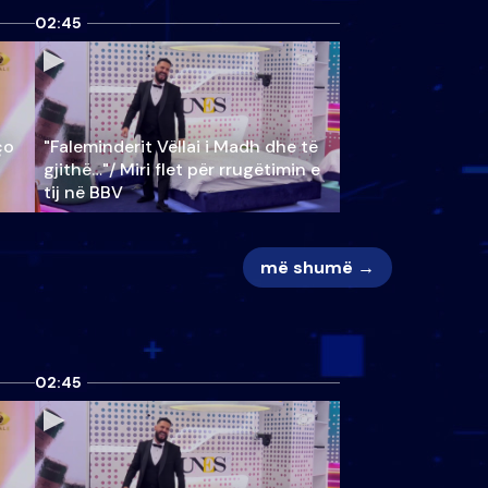
02:45
ço
"Faleminderit Vëllai i Madh dhe të
gjithë…"/ Miri flet për rrugëtimin e
tij në BBV
më shumë →
02:45