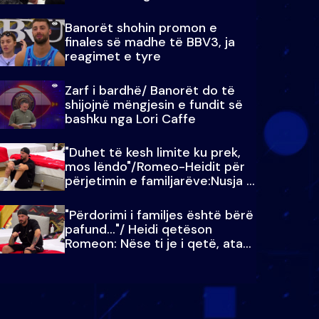
paralajmëroj
Banorët shohin promon e
finales së madhe të BBV3, ja
reagimet e tyre
Zarf i bardhë/ Banorët do të
shijojnë mëngjesin e fundit së
bashku nga Lori Caffe
"Duhet të kesh limite ku prek,
mos lëndo"/Romeo-Heidit për
përjetimin e familjarëve:Nusja e
Julit…
"Përdorimi i familjes është bërë
pafund…"/ Heidi qetëson
Romeon: Nëse ti je i qetë, ata
qetësohen