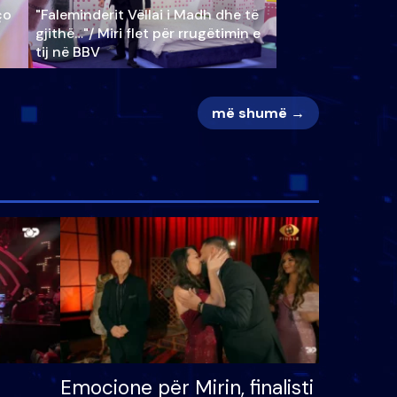
ço
"Faleminderit Vëllai i Madh dhe të
gjithë…"/ Miri flet për rrugëtimin e
tij në BBV
më shumë →
Emocione për Mirin, finalisti