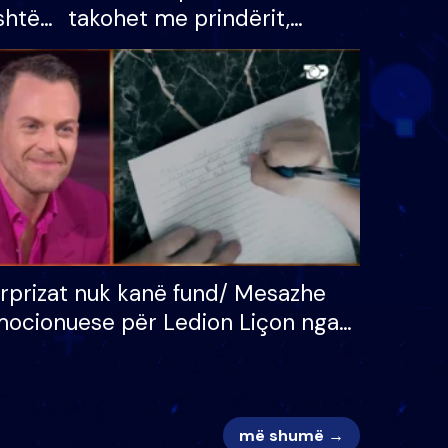
shtë
takohet me prindërit,
tëpinë
vajzën dhe bashkëshorten:
 për
S’kemi ndonjë letër divorci
adh
apo jo?
rprizat nuk kanë fund/ Mesazhe
ocionuese për Ledion Liçon nga
na dhe fëmijët e tij, moderatori
k i mban dot lotët: Nuk meritoj…
më shumë →