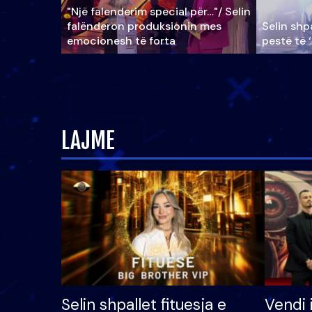
"Një falenderim special për…"/ Selin
falënderon produksionin mes
Selin shpa
emocionesh të forta
pestë të 
LAJME
Selin shpallet fituesja e
Vendi 