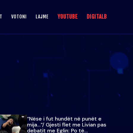
YOUTUBE
DIGITALB
T
VOTONI
LAJME
“Nëse i fut hundët në punët e
mija…”/ Gjesti flet me Livian pas
debatit me Eglin: Po të