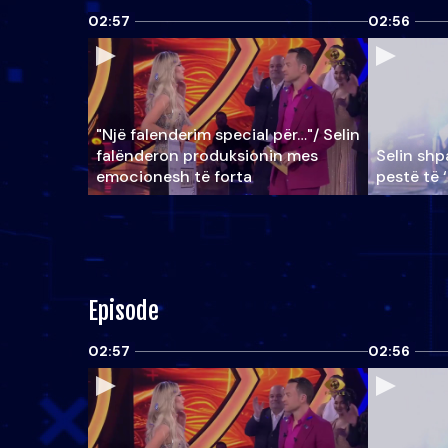
02:57
02:56
"Një falenderim special për…"/ Selin
falënderon produksionin mes
Selin shpa
emocionesh të forta
pestë të 
Episode
02:57
02:56