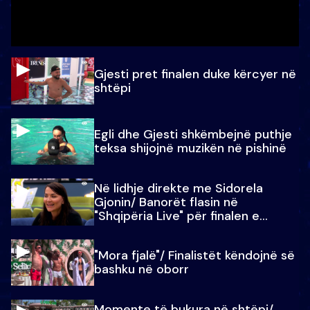
Gjesti pret finalen duke kërcyer në
shtëpi
Egli dhe Gjesti shkëmbejnë puthje
teksa shijojnë muzikën në pishinë
Në lidhje direkte me Sidorela
Gjonin/ Banorët flasin në
"Shqipëria Live" për finalen e
madhe
"Mora fjalë"/ Finalistët këndojnë së
bashku në oborr
Momente të bukura në shtëpi/