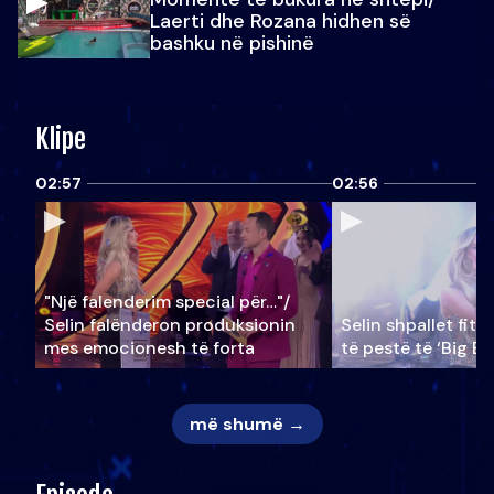
Laerti dhe Rozana hidhen së
bashku në pishinë
Klipe
02:57
02:56
"Një falenderim special për…"/
Selin falënderon produksionin
Selin shpallet fitu
mes emocionesh të forta
të pestë të ‘Big Br
më shumë →