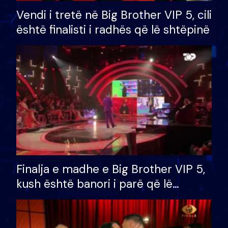
Vendi i tretë në Big Brother VIP 5, cili
është finalisti i radhës që lë shtëpinë
Finalja e madhe e Big Brother VIP 5,
kush është banori i parë që lë
shtëpinë dhe humb mundësinë për
të fituar çmimin e madh