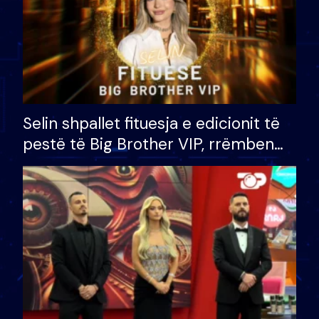
Selin shpallet fituesja e edicionit të
pestë të Big Brother VIP, rrëmben
çmimin e madh prej 100 mijë eurosh