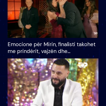
Emocione për Mirin, finalisti takohet
me prindërit, vajzën dhe
bashkëshorten: S’kemi ndonjë letër
divorci apo jo?