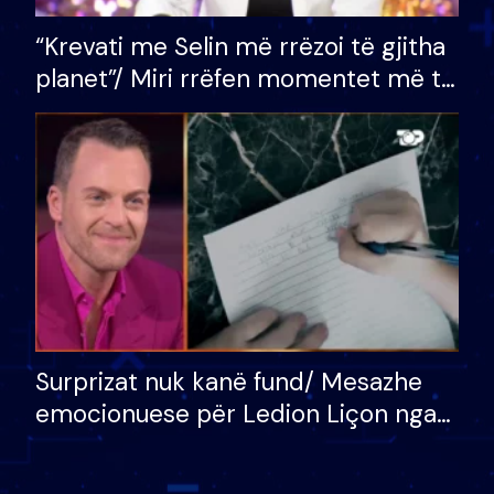
“Krevati me Selin më rrëzoi të gjitha
planet”/ Miri rrëfen momentet më të
bukura në shtëpinë e BB VIP: Do më
mungojë zilja e mëngjesit kur…
Surprizat nuk kanë fund/ Mesazhe
emocionuese për Ledion Liçon nga
nëna dhe fëmijët e tij, moderatori
nuk i mban dot lotët: Nuk meritoj…