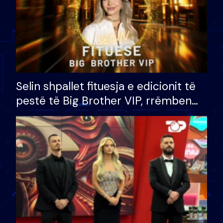
Selin shpallet fituesja e edicionit të
pestë të Big Brother VIP, rrëmben
çmimin e madh prej 100 mijë eurosh