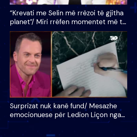
“Krevati me Selin më rrëzoi të gjitha
planet”/ Miri rrëfen momentet më të
bukura në shtëpinë e BB VIP: Do më
mungojë zilja e mëngjesit kur…
Surprizat nuk kanë fund/ Mesazhe
emocionuese për Ledion Liçon nga
nëna dhe fëmijët e tij, moderatori
nuk i mban dot lotët: Nuk meritoj…