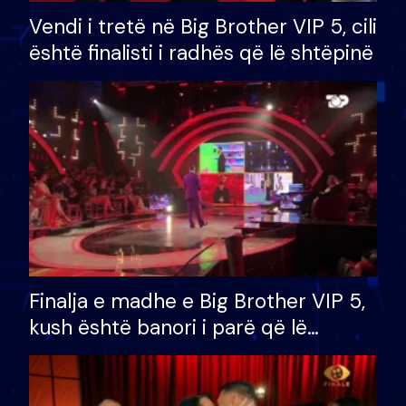
Vendi i tretë në Big Brother VIP 5, cili
është finalisti i radhës që lë shtëpinë
Finalja e madhe e Big Brother VIP 5,
kush është banori i parë që lë
shtëpinë dhe humb mundësinë për
të fituar çmimin e madh