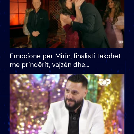
Emocione për Mirin, finalisti takohet
me prindërit, vajzën dhe
bashkëshorten: S’kemi ndonjë letër
divorci apo jo?