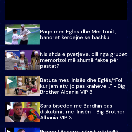
Paqe mes Eglës dhe Meritonit,
banorët kërcejnë së bashku
Nis sfida e pyetjeve, cili nga grupet
memorizoi më shumë fakte për
pastat?
Batuta mes Ilnisës dhe Eglës/“Fol
kur jam aty, jo pas krahëve…” - Big
Brother Albania VIP 3
Sara bisedon me Bardhin pas
diskutimit me Ilnisën - Big Brother
Albania VIP 3
Promo l Banorët sërish përballë