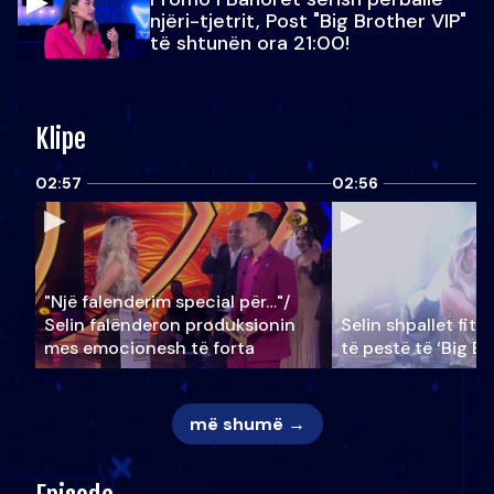
njëri-tjetrit, Post "Big Brother VIP"
të shtunën ora 21:00!
Klipe
02:57
02:56
"Një falenderim special për…"/
Selin falënderon produksionin
Selin shpallet fitu
mes emocionesh të forta
të pestë të ‘Big Br
më shumë →