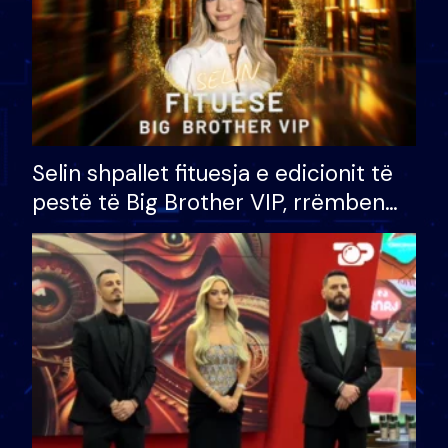
Selin shpallet fituesja e edicionit të
pestë të Big Brother VIP, rrëmben
çmimin e madh prej 100 mijë eurosh