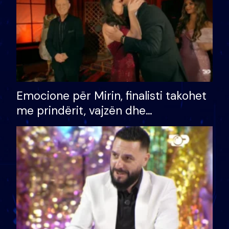
Emocione për Mirin, finalisti takohet
me prindërit, vajzën dhe
bashkëshorten: S’kemi ndonjë letër
divorci apo jo?