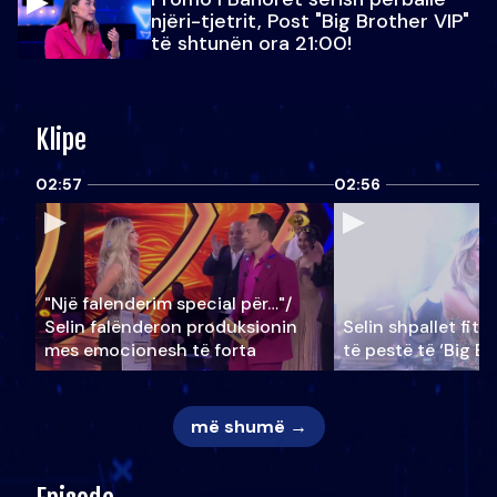
njëri-tjetrit, Post "Big Brother VIP"
të shtunën ora 21:00!
Klipe
02:57
02:56
"Një falenderim special për…"/
Selin falënderon produksionin
Selin shpallet fitu
mes emocionesh të forta
të pestë të ‘Big Br
më shumë →