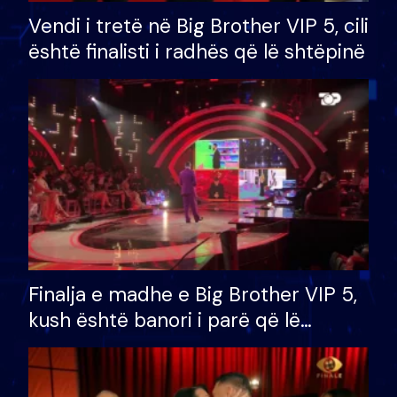
Vendi i tretë në Big Brother VIP 5, cili
është finalisti i radhës që lë shtëpinë
Finalja e madhe e Big Brother VIP 5,
kush është banori i parë që lë
shtëpinë dhe humb mundësinë për
të fituar çmimin e madh