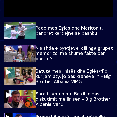
Paqe mes Eglës dhe Meritonit,
banorët kërcejnë së bashku
Nis sfida e pyetjeve, cili nga grupet
memorizoi më shumë fakte për
pastat?
Batuta mes Ilnisës dhe Eglës/“Fol
kur jam aty, jo pas krahëve…” - Big
Brother Albania VIP 3
Sara bisedon me Bardhin pas
diskutimit me Ilnisën - Big Brother
Albania VIP 3
Promo l Banorët sërish përballë