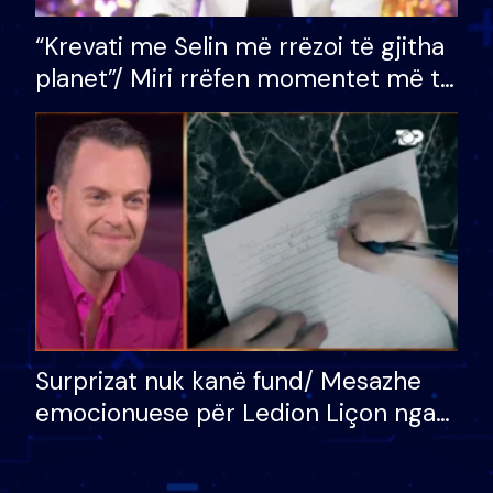
“Krevati me Selin më rrëzoi të gjitha
planet”/ Miri rrëfen momentet më të
bukura në shtëpinë e BB VIP: Do më
mungojë zilja e mëngjesit kur…
Surprizat nuk kanë fund/ Mesazhe
emocionuese për Ledion Liçon nga
nëna dhe fëmijët e tij, moderatori
nuk i mban dot lotët: Nuk meritoj…