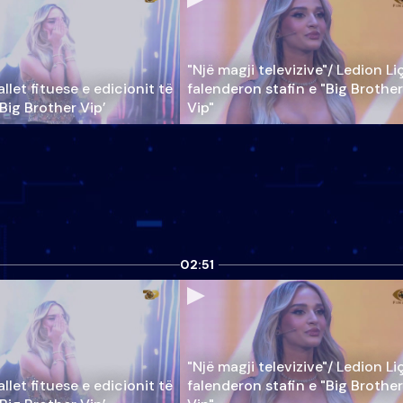
"Një magji televizive"/ Ledion Li
llet fituese e edicionit të
falenderon stafin e "Big Brother
‘Big Brother Vip’
Vip"
02:51
"Një magji televizive"/ Ledion Li
llet fituese e edicionit të
falenderon stafin e "Big Brother