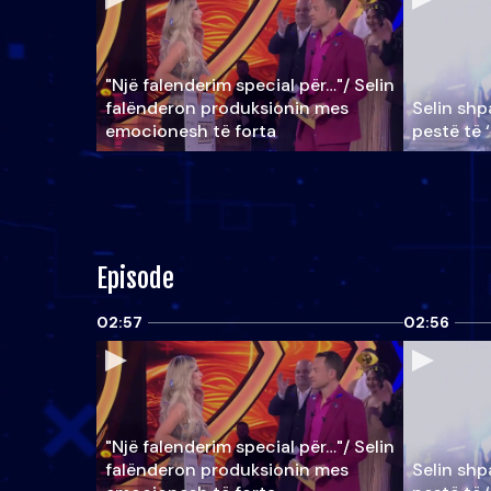
"Një falenderim special për…"/ Selin
falënderon produksionin mes
Selin shpa
emocionesh të forta
pestë të 
Episode
02:57
02:56
"Një falenderim special për…"/ Selin
falënderon produksionin mes
Selin shpa