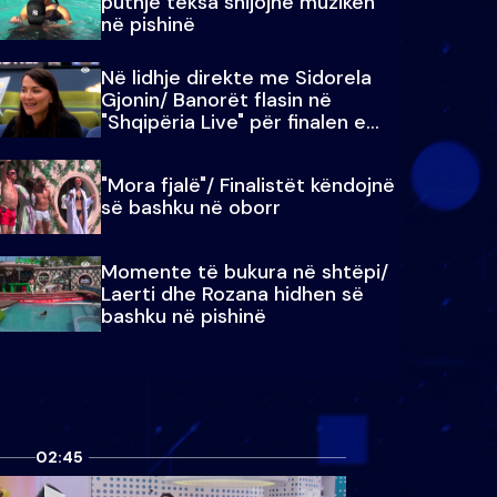
puthje teksa shijojnë muzikën
në pishinë
Në lidhje direkte me Sidorela
Gjonin/ Banorët flasin në
"Shqipëria Live" për finalen e
madhe
"Mora fjalë"/ Finalistët këndojnë
së bashku në oborr
Momente të bukura në shtëpi/
Laerti dhe Rozana hidhen së
bashku në pishinë
02:45