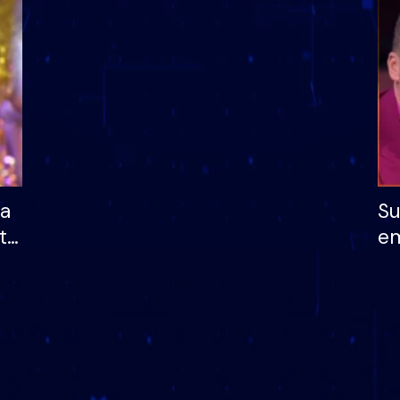
dhe humb mundësinë
të fituar çmimin e m
ha
Su
të
em
më
në
nu