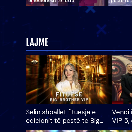
emocionesh të forta
pestë të 
LAJME
Selin shpallet fituesja e
Vendi 
edicionit të pestë të Big
VIP 5, 
Brother VIP, rrëmben
radhës