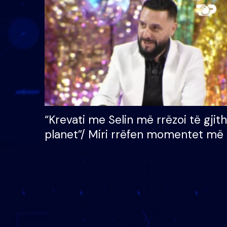
çmimin e madh prej 100
mijë eurosh
“Krevati me Selin më rrëzoi të gjit
planet”/ Miri rrëfen momentet më 
bukura në shtëpinë e BB VIP: Do 
mungojë zilja e mëngjesit kur…