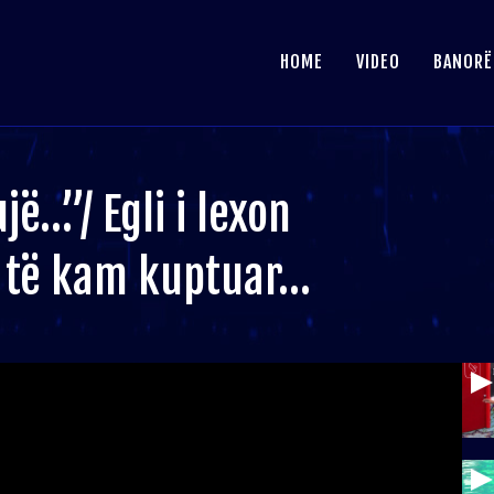
HOME
VIDEO
BANORË
jë…”/ Egli i lexon
ë të kam kuptuar…