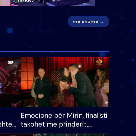
tij në BBV
më shumë →
Emocione për Mirin, finalisti
shtë
takohet me prindërit,
tëpinë
vajzën dhe bashkëshorten: