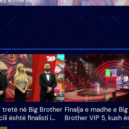
‘Big Brother Vip’
Vip"
i tretë në Big Brother
Finalja e madhe e Big
cili është finalisti i
Brother VIP 5, kush ë
 që lë shtëpinë
banori i parë që lë sh