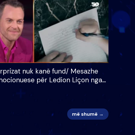
 për
S’kemi ndonjë letër divorci
adh
apo jo?
rprizat nuk kanë fund/ Mesazhe
ocionuese për Ledion Liçon nga
na dhe fëmijët e tij, moderatori
k i mban dot lotët: Nuk meritoj…
më shumë →