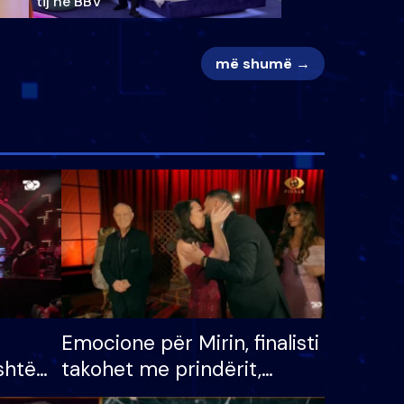
tij në BBV
më shumë →
Emocione për Mirin, finalisti
shtë
takohet me prindërit,
tëpinë
vajzën dhe bashkëshorten: