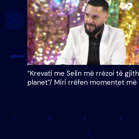
çmimin e madh prej 100
mijë eurosh
“Krevati me Selin më rrëzoi të gjit
planet”/ Miri rrëfen momentet më 
bukura në shtëpinë e BB VIP: Do 
mungojë zilja e mëngjesit kur…