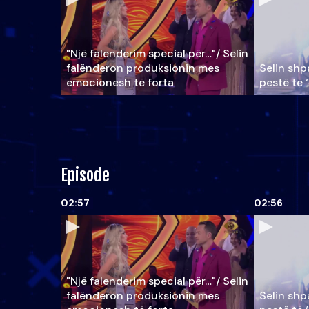
"Një falenderim special për…"/ Selin
falënderon produksionin mes
Selin shpa
emocionesh të forta
pestë të 
Episode
02:57
02:56
"Një falenderim special për…"/ Selin
falënderon produksionin mes
Selin shpa