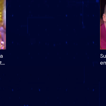
dhe humb mundësinë
të fituar çmimin e m
ha
Su
të
em
më
në
nu