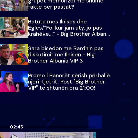
grupet memorizoi më shumë
fakte për pastat?
Batuta mes Ilnisës dhe
Eglës/“Fol kur jam aty, jo pas
krahëve…” - Big Brother Albania
VIP 3
Sara bisedon me Bardhin pas
diskutimit me Ilnisën - Big
Brother Albania VIP 3
Promo l Banorët sërish përballë
njëri-tjetrit, Post "Big Brother
VIP" të shtunën ora 21:00!
02:45