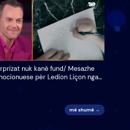
 për
S’kemi ndonjë letër divorci
adh
apo jo?
rprizat nuk kanë fund/ Mesazhe
ocionuese për Ledion Liçon nga
na dhe fëmijët e tij, moderatori
k i mban dot lotët: Nuk meritoj…
më shumë →