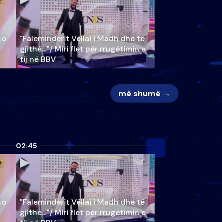
ço
"Faleminderit Vëllai i Madh dhe të
gjithë…"/ Miri flet për rrugëtimin e
tij në BBV
më shumë →
02:45
ço
"Faleminderit Vëllai i Madh dhe të
gjithë…"/ Miri flet për rrugëtimin e