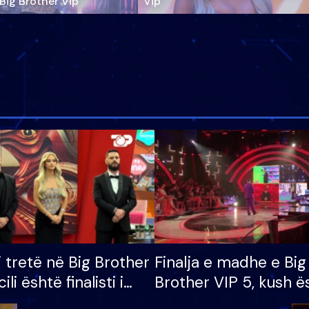
‘Big Brother Vip’
Vip"
i tretë në Big Brother
Finalja e madhe e Big
cili është finalisti i
Brother VIP 5, kush ë
 që lë shtëpinë
banori i parë që lë sh