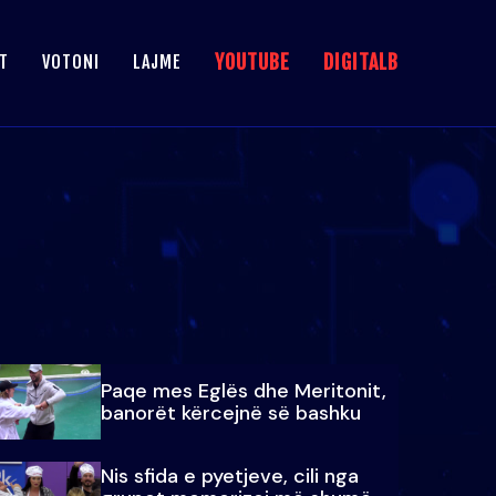
YOUTUBE
DIGITALB
T
VOTONI
LAJME
Paqe mes Eglës dhe Meritonit,
banorët kërcejnë së bashku
Nis sfida e pyetjeve, cili nga