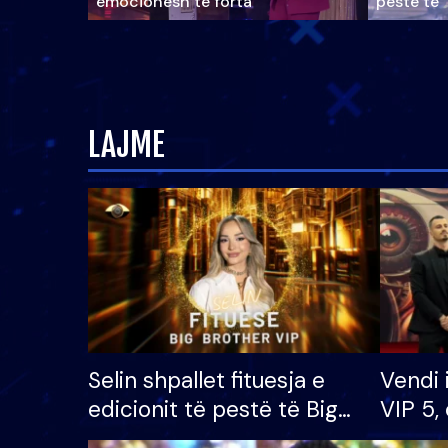
emocionesh të forta
pestë të 
LAJME
Selin shpallet fituesja e
Vendi 
edicionit të pestë të Big
VIP 5, 
Brother VIP, rrëmben
radhës