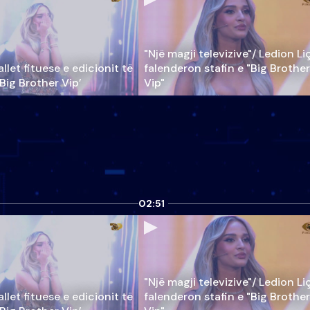
"Një magji televizive"/ Ledion Li
llet fituese e edicionit të
falenderon stafin e "Big Brother
‘Big Brother Vip’
Vip"
02:51
"Një magji televizive"/ Ledion Li
llet fituese e edicionit të
falenderon stafin e "Big Brother