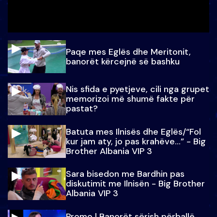
Paqe mes Eglës dhe Meritonit,
banorët kërcejnë së bashku
Nis sfida e pyetjeve, cili nga grupet
memorizoi më shumë fakte për
pastat?
Batuta mes Ilnisës dhe Eglës/“Fol
kur jam aty, jo pas krahëve…” - Big
Brother Albania VIP 3
Sara bisedon me Bardhin pas
diskutimit me Ilnisën - Big Brother
Albania VIP 3
Promo l Banorët sërish përballë