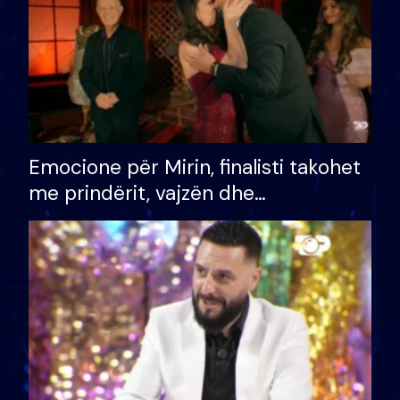
Emocione për Mirin, finalisti takohet
me prindërit, vajzën dhe
bashkëshorten: S’kemi ndonjë letër
divorci apo jo?