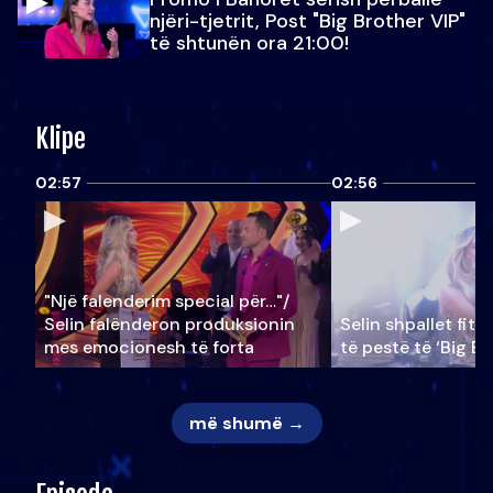
njëri-tjetrit, Post "Big Brother VIP"
të shtunën ora 21:00!
Klipe
02:57
02:56
"Një falenderim special për…"/
Selin falënderon produksionin
Selin shpallet fitu
mes emocionesh të forta
të pestë të ‘Big Br
më shumë →