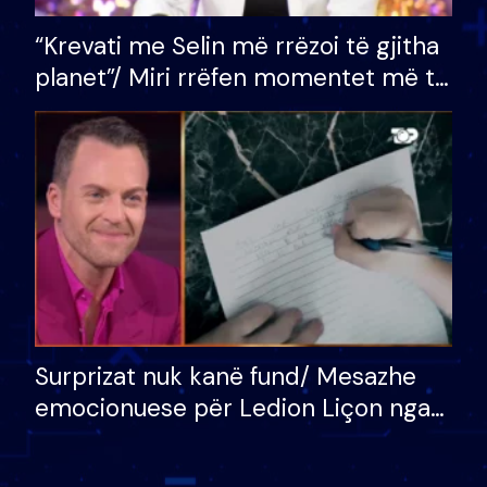
“Krevati me Selin më rrëzoi të gjitha
planet”/ Miri rrëfen momentet më të
bukura në shtëpinë e BB VIP: Do më
mungojë zilja e mëngjesit kur…
Surprizat nuk kanë fund/ Mesazhe
emocionuese për Ledion Liçon nga
nëna dhe fëmijët e tij, moderatori
nuk i mban dot lotët: Nuk meritoj…