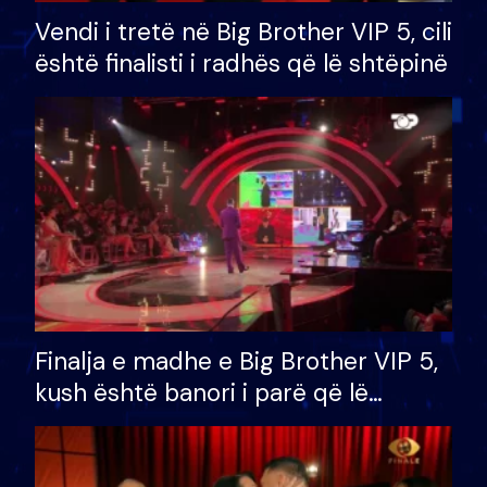
Vendi i tretë në Big Brother VIP 5, cili
është finalisti i radhës që lë shtëpinë
Finalja e madhe e Big Brother VIP 5,
kush është banori i parë që lë
shtëpinë dhe humb mundësinë për
të fituar çmimin e madh