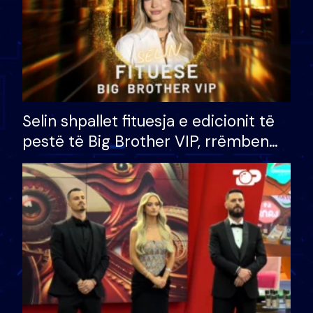
Selin shpallet fituesja e edicionit të
pestë të Big Brother VIP, rrëmben
çmimin e madh prej 100 mijë eurosh