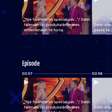
"Një falenderim special për…"/ Selin
falënderon produksionin mes
Selin shpa
emocionesh të forta
pestë të 
Episode
02:57
02:56
"Një falenderim special për…"/ Selin
falënderon produksionin mes
Selin shpa