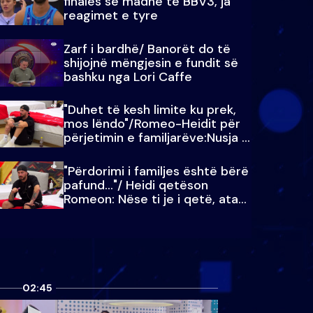
finales së madhe të BBV3, ja
reagimet e tyre
Zarf i bardhë/ Banorët do të
shijojnë mëngjesin e fundit së
bashku nga Lori Caffe
"Duhet të kesh limite ku prek,
mos lëndo"/Romeo-Heidit për
përjetimin e familjarëve:Nusja e
Julit…
"Përdorimi i familjes është bërë
pafund…"/ Heidi qetëson
Romeon: Nëse ti je i qetë, ata
qetësohen
02:45