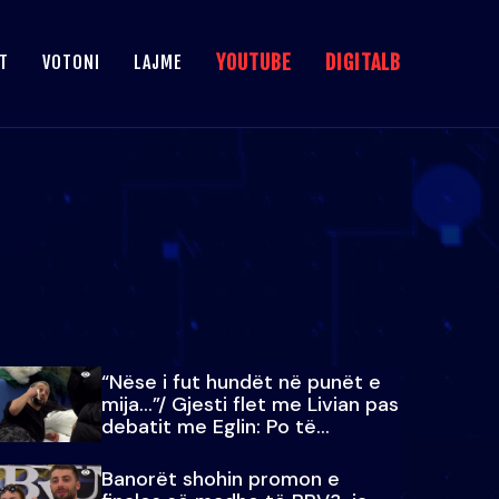
YOUTUBE
DIGITALB
T
VOTONI
LAJME
“Nëse i fut hundët në punët e
mija…”/ Gjesti flet me Livian pas
debatit me Eglin: Po të
paralajmëroj
Banorët shohin promon e