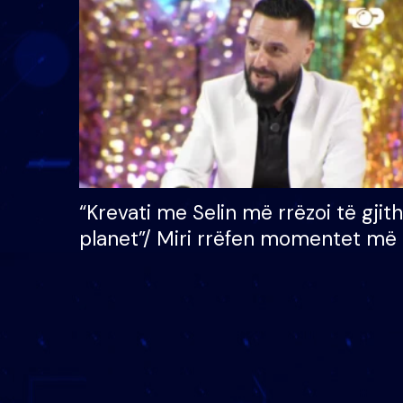
çmimin e madh prej 100
mijë eurosh
“Krevati me Selin më rrëzoi të gjit
planet”/ Miri rrëfen momentet më 
bukura në shtëpinë e BB VIP: Do 
mungojë zilja e mëngjesit kur…