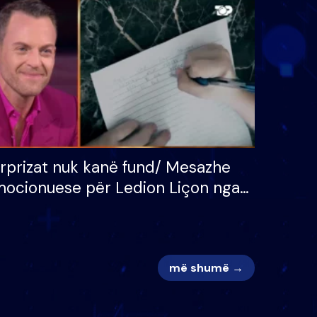
 për
S’kemi ndonjë letër divorci
adh
apo jo?
rprizat nuk kanë fund/ Mesazhe
ocionuese për Ledion Liçon nga
na dhe fëmijët e tij, moderatori
k i mban dot lotët: Nuk meritoj…
më shumë →