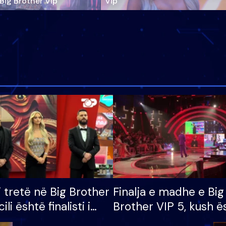
‘Big Brother Vip’
Vip"
i tretë në Big Brother
Finalja e madhe e Big
cili është finalisti i
Brother VIP 5, kush ë
 që lë shtëpinë
banori i parë që lë sh