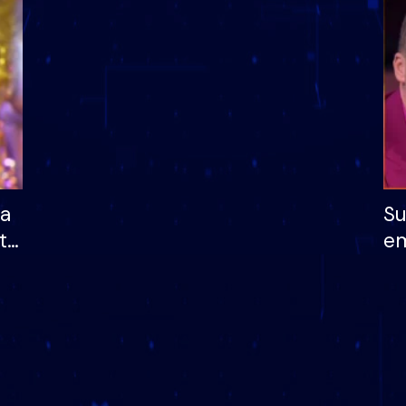
dhe humb mundësinë
të fituar çmimin e m
ha
Su
të
em
më
në
nu