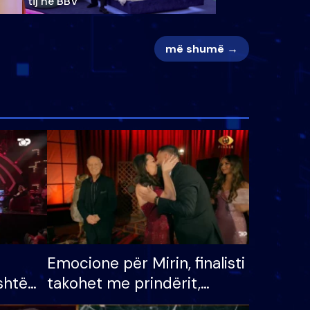
tij në BBV
më shumë →
Emocione për Mirin, finalisti
shtë
takohet me prindërit,
tëpinë
vajzën dhe bashkëshorten: