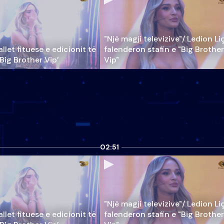
"Një magji televizive"/ Ledion Li
llet fituese e edicionit të
falenderon stafin e "Big Brother
‘Big Brother Vip’
Vip"
02:51
"Një magji televizive"/ Ledion Li
llet fituese e edicionit të
falenderon stafin e "Big Brother