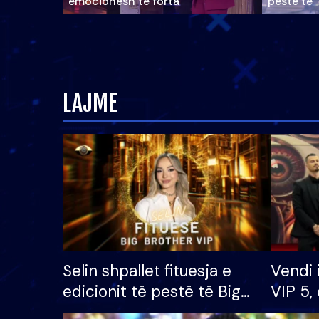
emocionesh të forta
pestë të 
LAJME
Selin shpallet fituesja e
Vendi 
edicionit të pestë të Big
VIP 5, 
Brother VIP, rrëmben
radhës