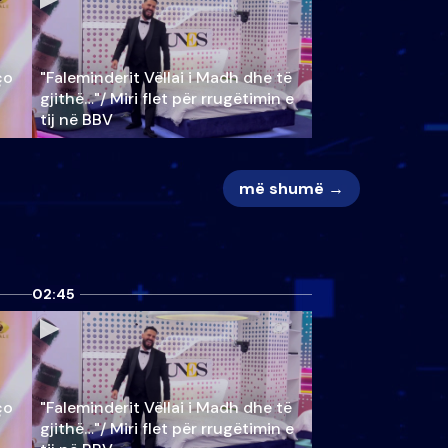
ço
"Faleminderit Vëllai i Madh dhe të
gjithë…"/ Miri flet për rrugëtimin e
tij në BBV
më shumë →
02:45
ço
"Faleminderit Vëllai i Madh dhe të
gjithë…"/ Miri flet për rrugëtimin e