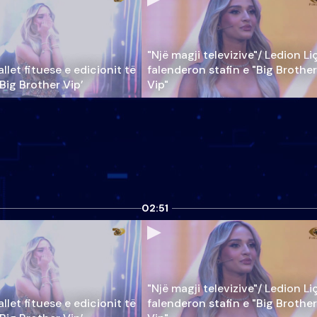
"Një magji televizive"/ Ledion Li
llet fituese e edicionit të
falenderon stafin e "Big Brother
‘Big Brother Vip’
Vip"
02:51
"Një magji televizive"/ Ledion Li
llet fituese e edicionit të
falenderon stafin e "Big Brother