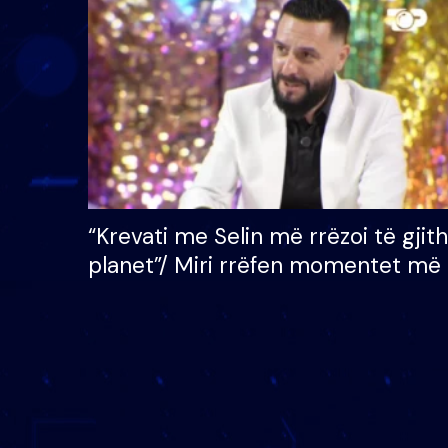
çmimin e madh prej 100
mijë eurosh
“Krevati me Selin më rrëzoi të gjit
planet”/ Miri rrëfen momentet më 
bukura në shtëpinë e BB VIP: Do 
mungojë zilja e mëngjesit kur…