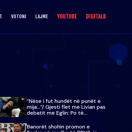
YOUTUBE
DIGITALB
T
VOTONI
LAJME
“Nëse i fut hundët në punët e
mija…”/ Gjesti flet me Livian pas
debatit me Eglin: Po të
paralajmëroj
Banorët shohin promon e