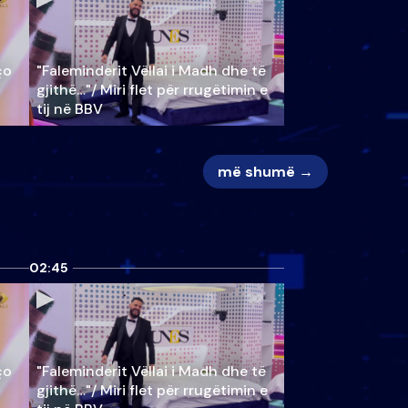
ço
"Faleminderit Vëllai i Madh dhe të
gjithë…"/ Miri flet për rrugëtimin e
tij në BBV
më shumë →
02:45
ço
"Faleminderit Vëllai i Madh dhe të
gjithë…"/ Miri flet për rrugëtimin e