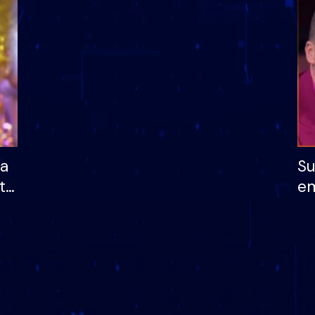
dhe humb mundësinë
të fituar çmimin e m
ha
Su
të
em
më
në
nu