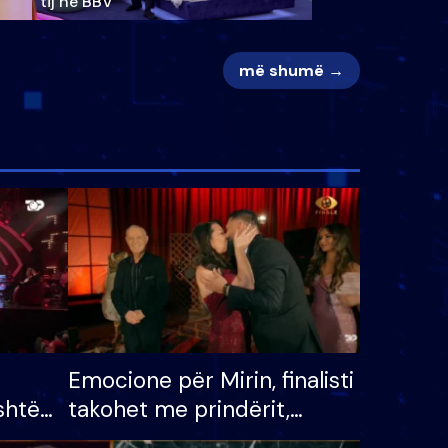
tij në BBV
më shumë →
Emocione për Mirin, finalisti
shtë
takohet me prindërit,
tëpinë
vajzën dhe bashkëshorten: