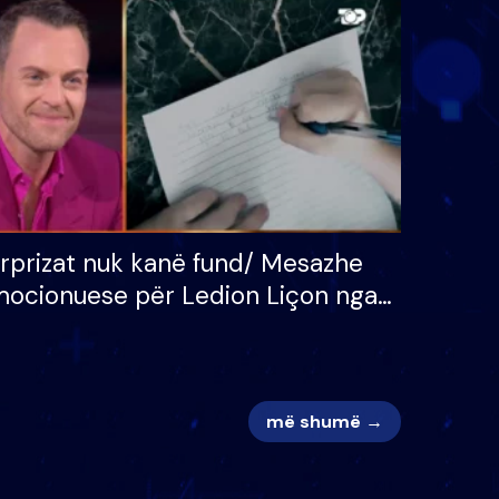
 për
S’kemi ndonjë letër divorci
adh
apo jo?
rprizat nuk kanë fund/ Mesazhe
ocionuese për Ledion Liçon nga
na dhe fëmijët e tij, moderatori
k i mban dot lotët: Nuk meritoj…
më shumë →