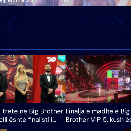
‘Big Brother Vip’
Vip"
i tretë në Big Brother
Finalja e madhe e Big
cili është finalisti i
Brother VIP 5, kush ë
 që lë shtëpinë
banori i parë që lë sh