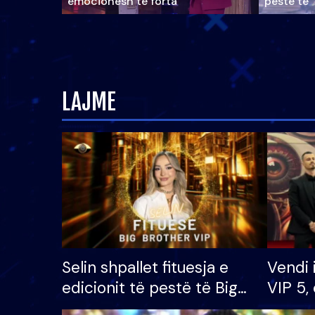
emocionesh të forta
pestë të 
LAJME
Selin shpallet fituesja e
Vendi 
edicionit të pestë të Big
VIP 5, 
Brother VIP, rrëmben
radhës