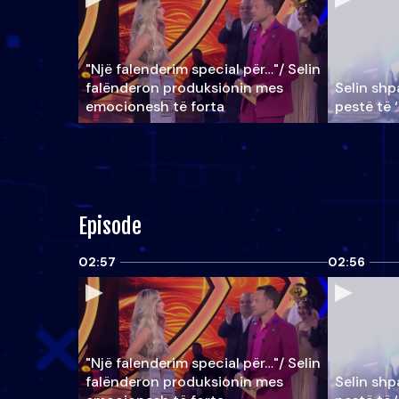
"Një falenderim special për…"/ Selin
falënderon produksionin mes
Selin shpa
emocionesh të forta
pestë të 
Episode
02:57
02:56
"Një falenderim special për…"/ Selin
falënderon produksionin mes
Selin shpa