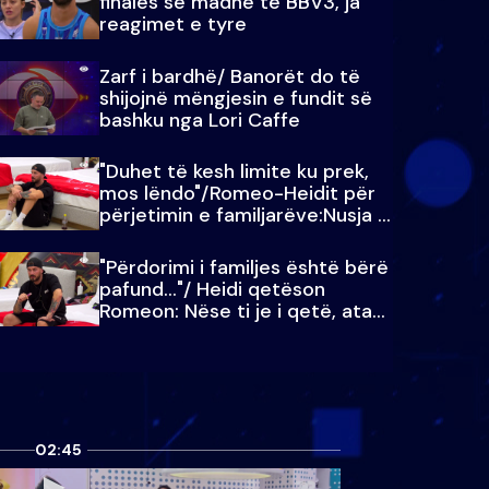
finales së madhe të BBV3, ja
reagimet e tyre
Zarf i bardhë/ Banorët do të
shijojnë mëngjesin e fundit së
bashku nga Lori Caffe
"Duhet të kesh limite ku prek,
mos lëndo"/Romeo-Heidit për
përjetimin e familjarëve:Nusja e
Julit…
"Përdorimi i familjes është bërë
pafund…"/ Heidi qetëson
Romeon: Nëse ti je i qetë, ata
qetësohen
02:45