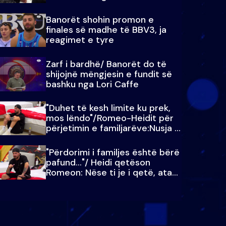
paralajmëroj
Banorët shohin promon e
finales së madhe të BBV3, ja
reagimet e tyre
Zarf i bardhë/ Banorët do të
shijojnë mëngjesin e fundit së
bashku nga Lori Caffe
"Duhet të kesh limite ku prek,
mos lëndo"/Romeo-Heidit për
përjetimin e familjarëve:Nusja e
Julit…
"Përdorimi i familjes është bërë
pafund…"/ Heidi qetëson
Romeon: Nëse ti je i qetë, ata
qetësohen