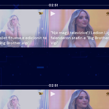
02:51
"Një magji televizive"/ Ledion Li
llet fituese e edicionit të
falenderon stafin e "Big Brother
‘Big Brother Vip’
Vip"
02:51