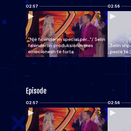
02:57
02:56
"Një falenderim special për…"/ Selin
falënderon produksionin mes
Selin shpa
emocionesh të forta
pestë të 
Episode
02:57
02:56