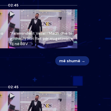
02:45
ço
"Faleminderit Vëllai i Madh dhe të
gjithë…"/ Miri flet për rrugëtimin e
tij në BBV
më shumë →
02:45