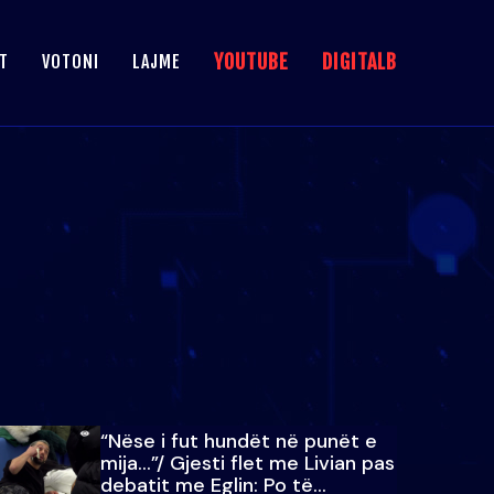
YOUTUBE
DIGITALB
T
VOTONI
LAJME
“Nëse i fut hundët në punët e
mija…”/ Gjesti flet me Livian pas
debatit me Eglin: Po të