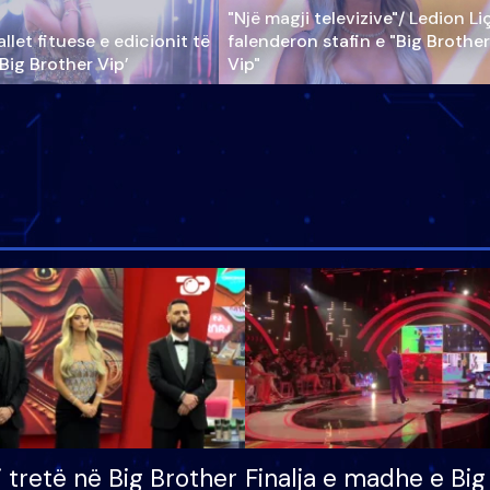
"Një magji televizive"/ Ledion Li
llet fituese e edicionit të
falenderon stafin e "Big Brother
‘Big Brother Vip’
Vip"
i tretë në Big Brother
Finalja e madhe e Big