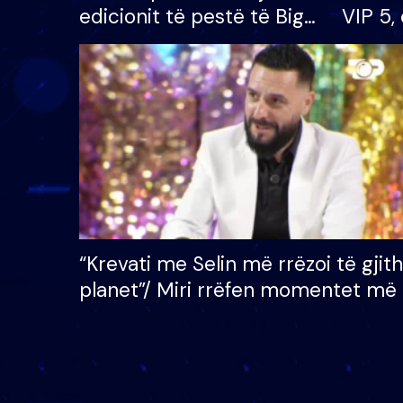
edicionit të pestë të Big
VIP 5, 
Brother VIP, rrëmben
radhës
çmimin e madh prej 100
mijë eurosh
“Krevati me Selin më rrëzoi të gjit
planet”/ Miri rrëfen momentet më 
bukura në shtëpinë e BB VIP: Do 
mungojë zilja e mëngjesit kur…