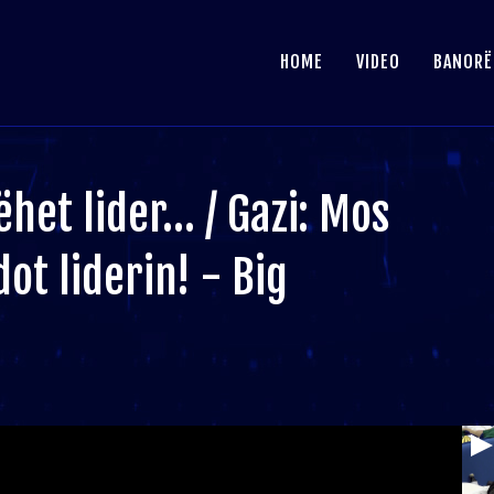
HOME
VIDEO
BANORË
ëhet lider… / Gazi: Mos
dot liderin! - Big