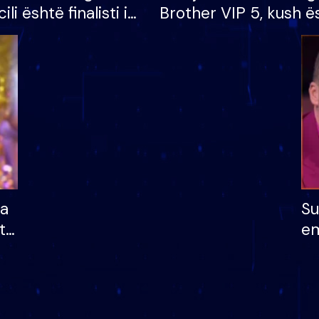
cili është finalisti i
Brother VIP 5, kush ë
 që lë shtëpinë
banori i parë që lë sh
dhe humb mundësinë
të fituar çmimin e m
ha
Su
të
em
më
në
nu