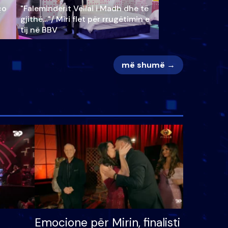
ço
"Faleminderit Vëllai i Madh dhe të
gjithë…"/ Miri flet për rrugëtimin e
tij në BBV
më shumë →
Emocione për Mirin, finalisti