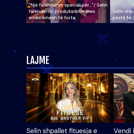
"Një falenderim special për…"/ Selin
falënderon produksionin mes
Selin shpa
emocionesh të forta
pestë të 
LAJME
Selin shpallet fituesja e
Vendi 