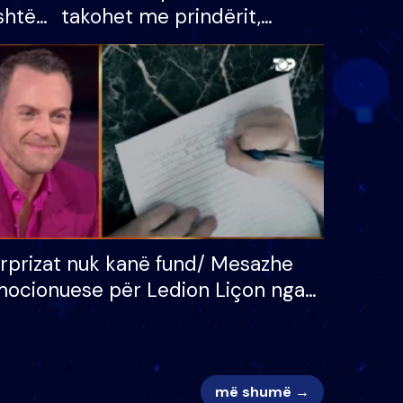
shtë
takohet me prindërit,
tëpinë
vajzën dhe bashkëshorten:
 për
S’kemi ndonjë letër divorci
adh
apo jo?
rprizat nuk kanë fund/ Mesazhe
ocionuese për Ledion Liçon nga
na dhe fëmijët e tij, moderatori
k i mban dot lotët: Nuk meritoj…
më shumë →