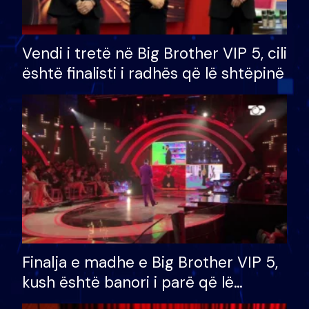
Vendi i tretë në Big Brother VIP 5, cili
është finalisti i radhës që lë shtëpinë
Finalja e madhe e Big Brother VIP 5,
kush është banori i parë që lë
shtëpinë dhe humb mundësinë për