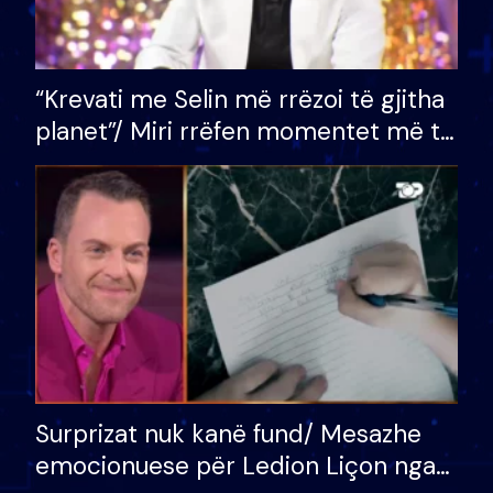
“Krevati me Selin më rrëzoi të gjitha
planet”/ Miri rrëfen momentet më të
bukura në shtëpinë e BB VIP: Do më
mungojë zilja e mëngjesit kur…
Surprizat nuk kanë fund/ Mesazhe
emocionuese për Ledion Liçon nga