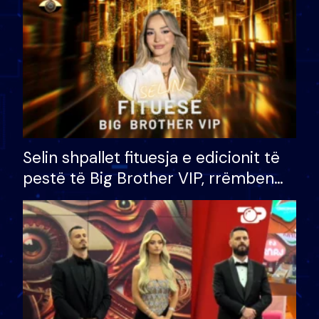
Selin shpallet fituesja e edicionit të
pestë të Big Brother VIP, rrëmben
çmimin e madh prej 100 mijë eurosh