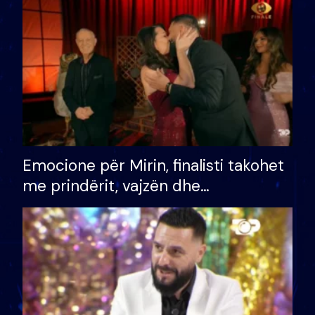
të fituar çmimin e madh
Emocione për Mirin, finalisti takohet
me prindërit, vajzën dhe
bashkëshorten: S’kemi ndonjë letër
divorci apo jo?