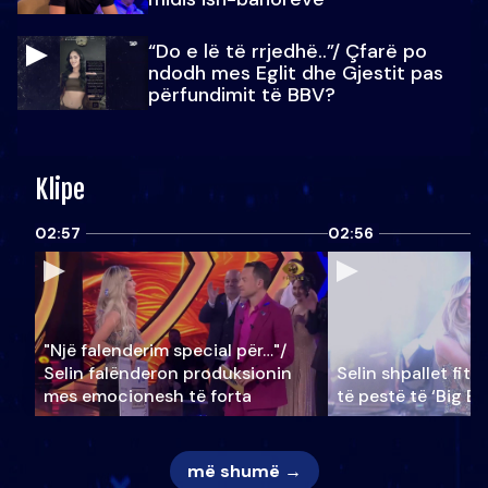
“Do e lë të rrjedhë..”/ Çfarë po
ndodh mes Eglit dhe Gjestit pas
përfundimit të BBV?
Klipe
02:57
02:56
"Një falenderim special për…"/
Selin falënderon produksionin
Selin shpallet fitu
mes emocionesh të forta
të pestë të ‘Big Br
më shumë →