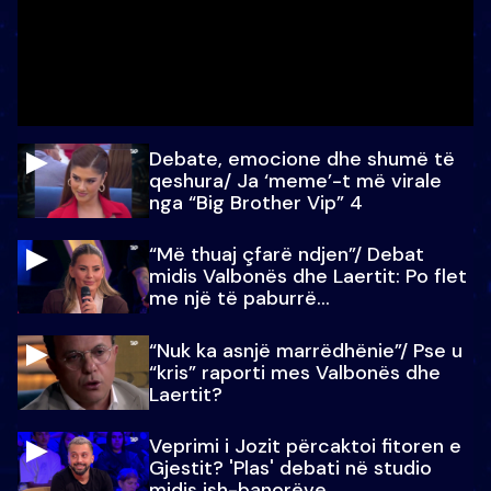
Debate, emocione dhe shumë të
qeshura/ Ja ‘meme’-t më virale
nga “Big Brother Vip” 4
“Më thuaj çfarë ndjen”/ Debat
midis Valbonës dhe Laertit: Po flet
me një të paburrë...
“Nuk ka asnjë marrëdhënie”/ Pse u
“kris” raporti mes Valbonës dhe
Laertit?
Veprimi i Jozit përcaktoi fitoren e
Gjestit? 'Plas' debati në studio
midis ish-banorëve