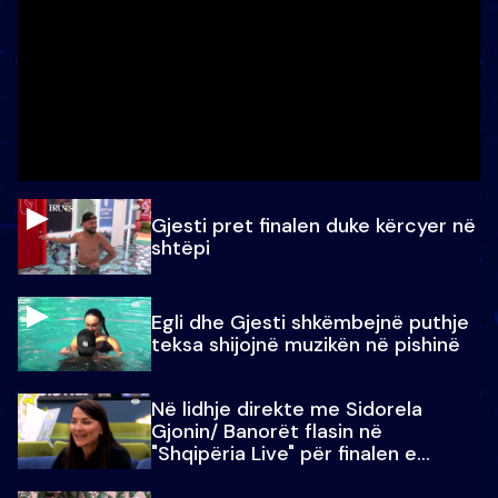
Gjesti pret finalen duke kërcyer në
shtëpi
Egli dhe Gjesti shkëmbejnë puthje
teksa shijojnë muzikën në pishinë
Në lidhje direkte me Sidorela
Gjonin/ Banorët flasin në
"Shqipëria Live" për finalen e
madhe