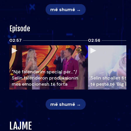
më shumë →
Episode
02:57
02:56
"Një falenderim special për…"/
Selin falënderon produksionin
Selin shpallet fitu
mes emocionesh të forta
të pestë të ‘Big Br
më shumë →
LAJME