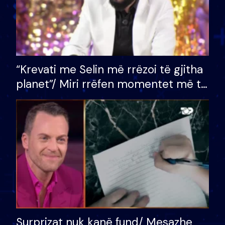
“Krevati me Selin më rrëzoi të gjitha
planet”/ Miri rrëfen momentet më të
bukura në shtëpinë e BB VIP: Do më
mungojë zilja e mëngjesit kur…
Surprizat nuk kanë fund/ Mesazhe