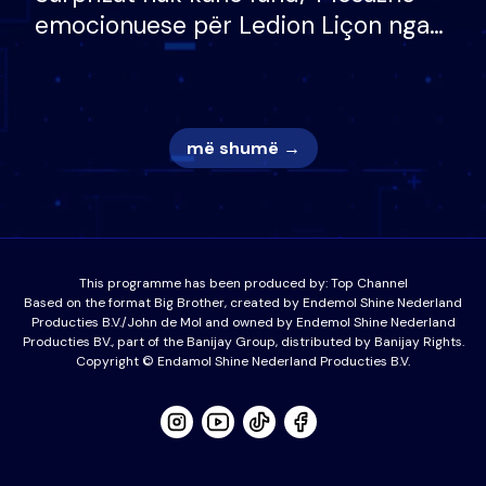
emocionuese për Ledion Liçon nga
nëna dhe fëmijët e tij, moderatori
nuk i mban dot lotët: Nuk meritoj…
më shumë →
This programme has been produced by:
Top Channel
Based on the format Big Brother, created by Endemol Shine Nederland
Producties B.V./John de Mol and owned by Endemol Shine Nederland
Producties BV., part of the Banijay Group, distributed by Banijay Rights.
Copyright © Endamol Shine Nederland Producties B.V.