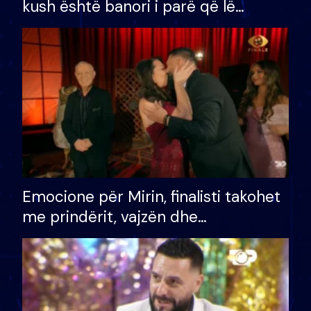
kush është banori i parë që lë
shtëpinë dhe humb mundësinë për
të fituar çmimin e madh
Emocione për Mirin, finalisti takohet
me prindërit, vajzën dhe
bashkëshorten: S’kemi ndonjë letër
divorci apo jo?