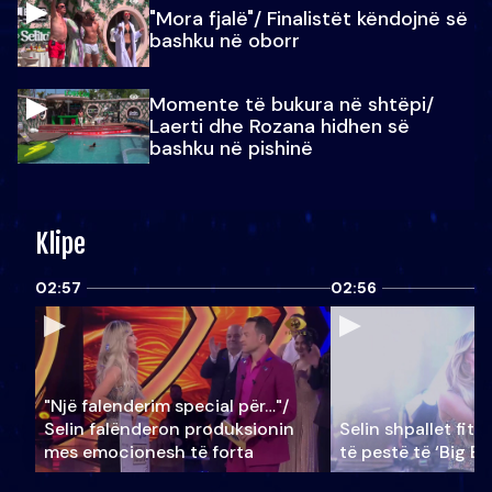
"Mora fjalë"/ Finalistët këndojnë së
bashku në oborr
Momente të bukura në shtëpi/
Laerti dhe Rozana hidhen së
bashku në pishinë
Klipe
02:57
02:56
"Një falenderim special për…"/
Selin falënderon produksionin
Selin shpallet fitu
mes emocionesh të forta
të pestë të ‘Big Br