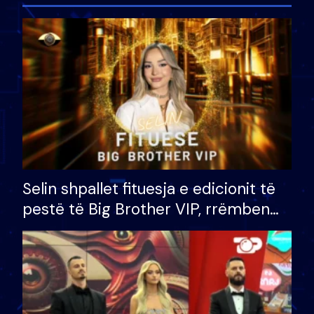
Selin shpallet fituesja e edicionit të
pestë të Big Brother VIP, rrëmben
çmimin e madh prej 100 mijë eurosh