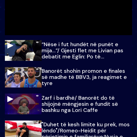
“Nëse i fut hundët në punët e
mija…”/ Gjesti flet me Livian pas
debatit me Eglin: Po të
paralajmëroj
Banorët shohin promon e finales
së madhe të BBV3, ja reagimet e
tyre
Zarf i bardhë/ Banorët do të
shijojnë mëngjesin e fundit së
bashku nga Lori Caffe
"Duhet të kesh limite ku prek, mos
lëndo"/Romeo-Heidit për
përjetimin e familjarëve:Nusja e