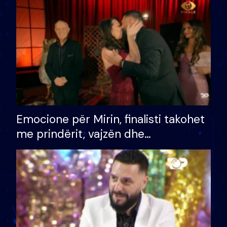
të fituar çmimin e madh
Emocione për Mirin, finalisti takohet
me prindërit, vajzën dhe
bashkëshorten: S’kemi ndonjë letër
divorci apo jo?