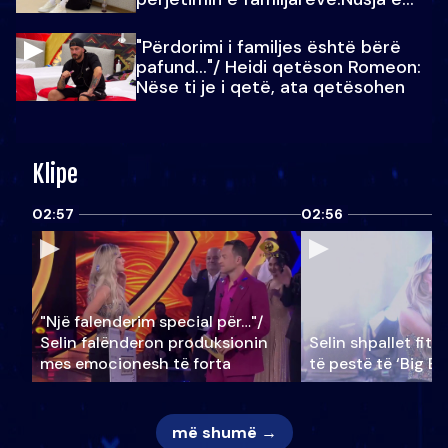
Julit…
"Përdorimi i familjes është bërë
pafund…"/ Heidi qetëson Romeon:
Nëse ti je i qetë, ata qetësohen
Klipe
02:57
02:56
"Një falenderim special për…"/
Selin falënderon produksionin
Selin shpallet fitu
mes emocionesh të forta
të pestë të ‘Big Br
më shumë →