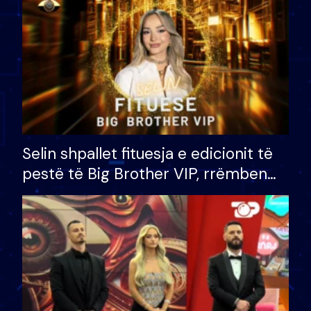
Selin shpallet fituesja e edicionit të
pestë të Big Brother VIP, rrëmben
çmimin e madh prej 100 mijë eurosh