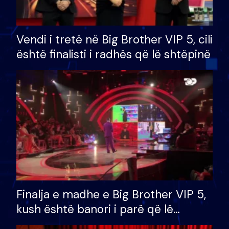
Vendi i tretë në Big Brother VIP 5, cili
është finalisti i radhës që lë shtëpinë
Finalja e madhe e Big Brother VIP 5,
kush është banori i parë që lë
shtëpinë dhe humb mundësinë për