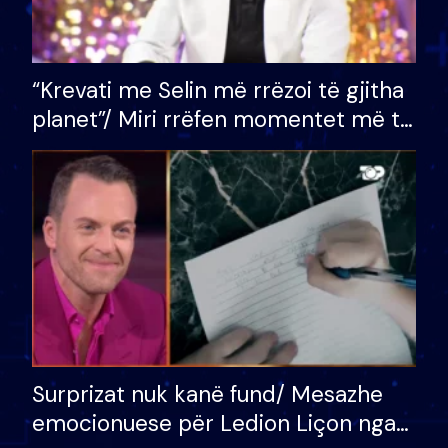
“Krevati me Selin më rrëzoi të gjitha
planet”/ Miri rrëfen momentet më të
bukura në shtëpinë e BB VIP: Do më
mungojë zilja e mëngjesit kur…
Surprizat nuk kanë fund/ Mesazhe
emocionuese për Ledion Liçon nga