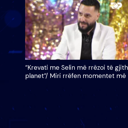
çmimin e madh prej 100
mijë eurosh
“Krevati me Selin më rrëzoi të gjit
planet”/ Miri rrëfen momentet më 
bukura në shtëpinë e BB VIP: Do 
mungojë zilja e mëngjesit kur…