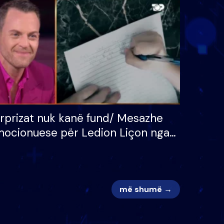
 për
S’kemi ndonjë letër divorci
adh
apo jo?
rprizat nuk kanë fund/ Mesazhe
ocionuese për Ledion Liçon nga
na dhe fëmijët e tij, moderatori
k i mban dot lotët: Nuk meritoj…
më shumë →