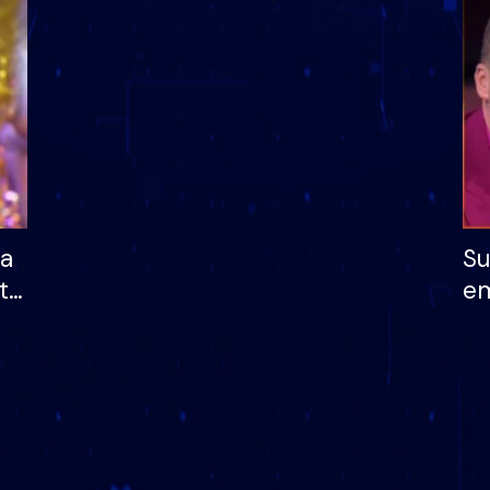
dhe humb mundësinë
të fituar çmimin e m
ha
Su
të
em
më
në
nu