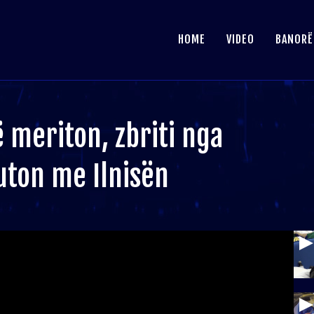
HOME
VIDEO
BANORË
 meriton, zbriti nga
uton me Ilnisën