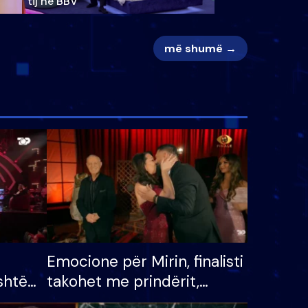
tij në BBV
më shumë →
Emocione për Mirin, finalisti
shtë
takohet me prindërit,
tëpinë
vajzën dhe bashkëshorten: