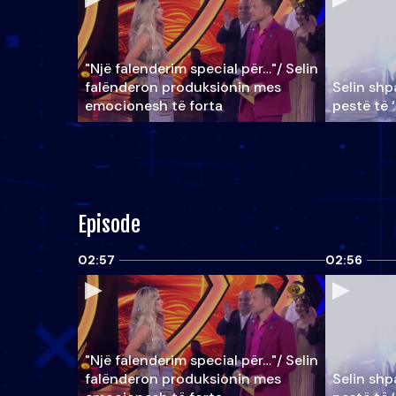
"Një falenderim special për…"/ Selin
falënderon produksionin mes
Selin shpa
emocionesh të forta
pestë të 
Episode
02:57
02:56
"Një falenderim special për…"/ Selin
falënderon produksionin mes
Selin shpa