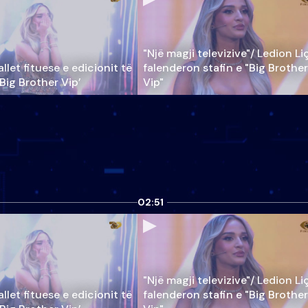
"Një magji televizive"/ Ledion Li
llet fituese e edicionit të
falenderon stafin e "Big Brother
‘Big Brother Vip’
Vip"
02:51
"Një magji televizive"/ Ledion Li
llet fituese e edicionit të
falenderon stafin e "Big Brother