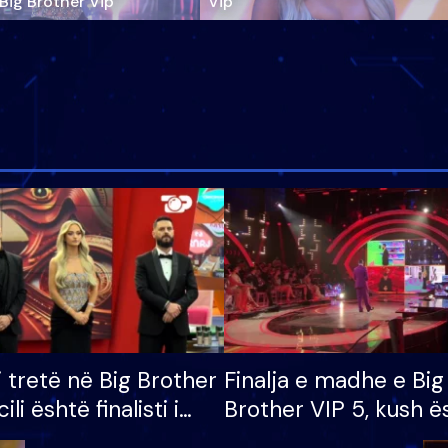
‘Big Brother Vip’
Vip"
i tretë në Big Brother
Finalja e madhe e Big
cili është finalisti i
Brother VIP 5, kush ë
 që lë shtëpinë
banori i parë që lë sh