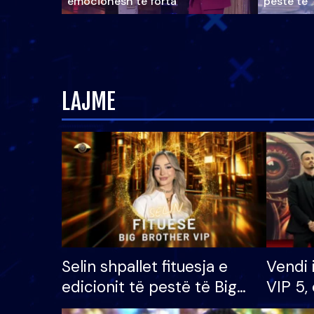
emocionesh të forta
pestë të 
LAJME
Selin shpallet fituesja e
Vendi 
edicionit të pestë të Big
VIP 5, 
Brother VIP, rrëmben
radhës