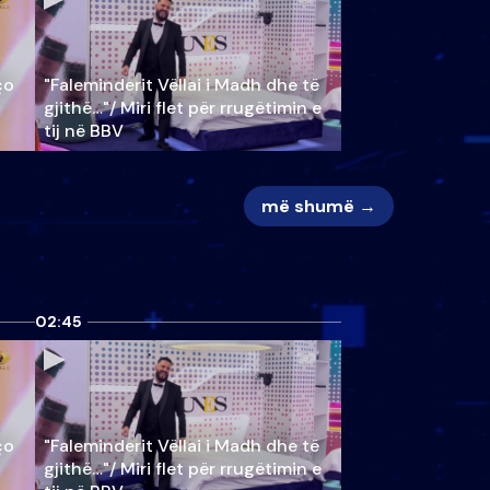
ço
"Faleminderit Vëllai i Madh dhe të
gjithë…"/ Miri flet për rrugëtimin e
tij në BBV
më shumë →
02:45
ço
"Faleminderit Vëllai i Madh dhe të
gjithë…"/ Miri flet për rrugëtimin e