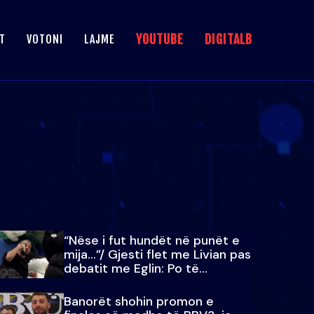
YOUTUBE
DIGITALB
T
VOTONI
LAJME
“Nëse i fut hundët në punët e
mija…”/ Gjesti flet me Livian pas
debatit me Eglin: Po të
paralajmëroj
Banorët shohin promon e