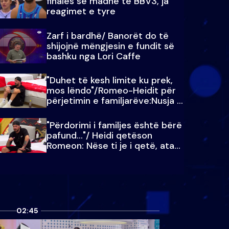
finales së madhe të BBV3, ja
reagimet e tyre
Zarf i bardhë/ Banorët do të
shijojnë mëngjesin e fundit së
bashku nga Lori Caffe
"Duhet të kesh limite ku prek,
mos lëndo"/Romeo-Heidit për
përjetimin e familjarëve:Nusja e
Julit…
"Përdorimi i familjes është bërë
pafund…"/ Heidi qetëson
Romeon: Nëse ti je i qetë, ata
qetësohen
02:45