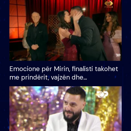
të fituar çmimin e madh
Emocione për Mirin, finalisti takohet
me prindërit, vajzën dhe
bashkëshorten: S’kemi ndonjë letër
divorci apo jo?