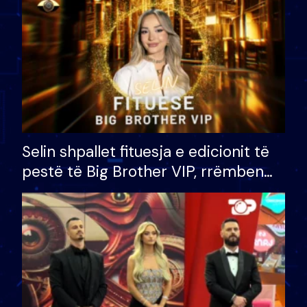
Selin shpallet fituesja e edicionit të
pestë të Big Brother VIP, rrëmben
çmimin e madh prej 100 mijë eurosh