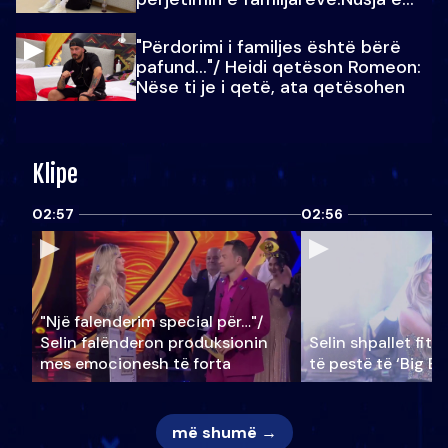
Julit…
"Përdorimi i familjes është bërë
pafund…"/ Heidi qetëson Romeon:
Nëse ti je i qetë, ata qetësohen
Klipe
02:57
02:56
"Një falenderim special për…"/
Selin falënderon produksionin
Selin shpallet fitu
mes emocionesh të forta
të pestë të ‘Big Br
më shumë →