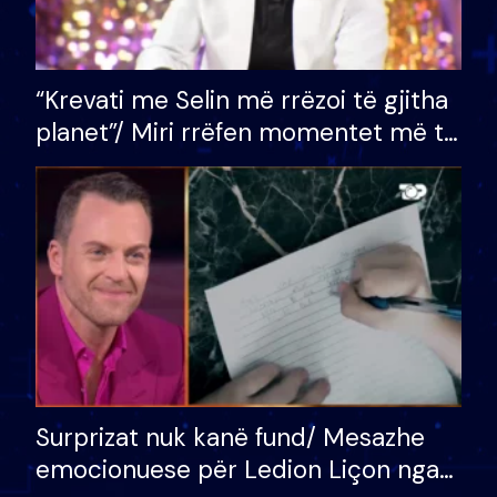
“Krevati me Selin më rrëzoi të gjitha
planet”/ Miri rrëfen momentet më të
bukura në shtëpinë e BB VIP: Do më
mungojë zilja e mëngjesit kur…
Surprizat nuk kanë fund/ Mesazhe
emocionuese për Ledion Liçon nga