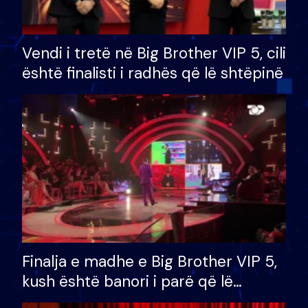
Vendi i tretë në Big Brother VIP 5, cili
është finalisti i radhës që lë shtëpinë
Finalja e madhe e Big Brother VIP 5,
kush është banori i parë që lë
shtëpinë dhe humb mundësinë për