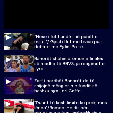
“Nëse i fut hundët në punët e
mija…”/ Gjesti flet me Livian pas
debatit me Eglin: Po të
paralajmëroj
Banorët shohin promon e finales
së madhe të BBV3, ja reagimet e
tyre
Zarf i bardhë/ Banorët do të
shijojnë mëngjesin e fundit së
bashku nga Lori Caffe
"Duhet të kesh limite ku prek, mos
lëndo"/Romeo-Heidit për
përjetimin e familjarëve:Nusja e