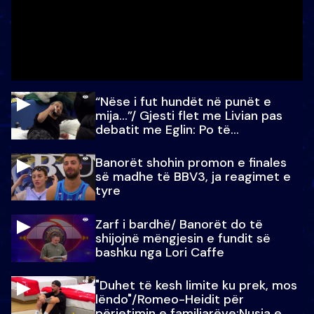
“Nëse i fut hundët në punët e
mija…”/ Gjesti flet me Livian pas
debatit me Eglin: Po të
paralajmëroj
Banorët shohin promon e finales
së madhe të BBV3, ja reagimet e
tyre
Zarf i bardhë/ Banorët do të
shijojnë mëngjesin e fundit së
bashku nga Lori Caffe
"Duhet të kesh limite ku prek, mos
lëndo"/Romeo-Heidit për
përjetimin e familjarëve:Nusja e