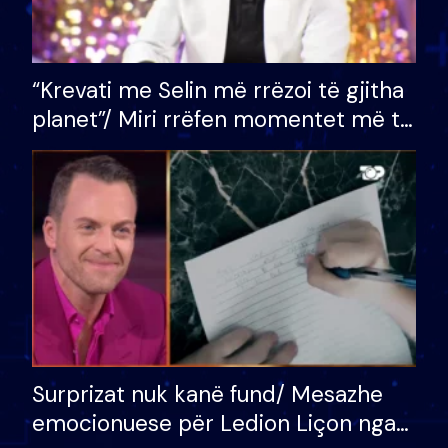
“Krevati me Selin më rrëzoi të gjitha
planet”/ Miri rrëfen momentet më të
bukura në shtëpinë e BB VIP: Do më
mungojë zilja e mëngjesit kur…
Surprizat nuk kanë fund/ Mesazhe
emocionuese për Ledion Liçon nga