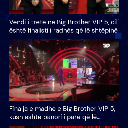
Vendi i tretë në Big Brother VIP 5, cili
është finalisti i radhës që lë shtëpinë
Finalja e madhe e Big Brother VIP 5,
kush është banori i parë që lë
shtëpinë dhe humb mundësinë për