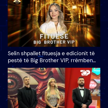
Selin shpallet fituesja e edicionit të
pestë të Big Brother VIP, rrëmben
çmimin e madh prej 100 mijë eurosh