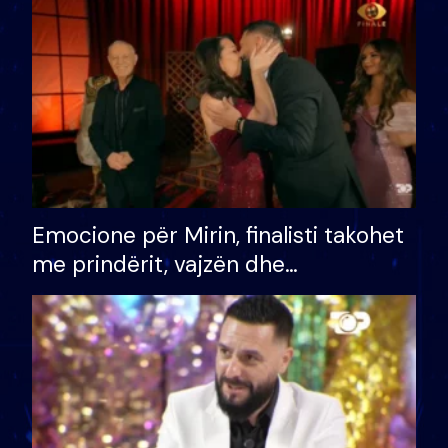
të fituar çmimin e madh
Emocione për Mirin, finalisti takohet
me prindërit, vajzën dhe
bashkëshorten: S’kemi ndonjë letër
divorci apo jo?