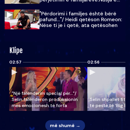
Julit…
"Përdorimi i familjes është bërë
pafund…"/ Heidi qetëson Romeon:
Nëse ti je i qetë, ata qetësohen
Klipe
02:57
02:56
"Një falenderim special për…"/
Selin falënderon produksionin
Selin shpallet fitu
mes emocionesh të forta
të pestë të ‘Big Br
më shumë →