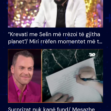
“Krevati me Selin më rrëzoi të gjitha
planet”/ Miri rrëfen momentet më të
bukura në shtëpinë e BB VIP: Do më
mungojë zilja e mëngjesit kur…
Surprizat nuk kanë fund/ Mesazhe