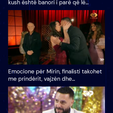
kush është banori i parë që lë
shtëpinë dhe humb mundësinë për
të fituar çmimin e madh
Emocione për Mirin, finalisti takohet
me prindërit, vajzën dhe
bashkëshorten: S’kemi ndonjë letër
divorci apo jo?