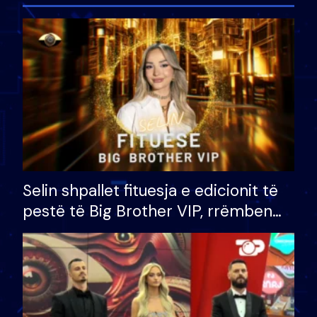
Selin shpallet fituesja e edicionit të
pestë të Big Brother VIP, rrëmben
çmimin e madh prej 100 mijë eurosh