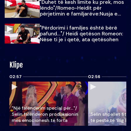
"Duhet të kesh limite ku prek, mos
lëndo"/Romeo-Heidit për
përjetimin e familjarëve:Nusja e
Julit…
"Përdorimi i familjes është bërë
pafund…"/ Heidi qetëson Romeon:
Nëse ti je i qetë, ata qetësohen
Klipe
02:57
02:56
"Një falenderim special për…"/
Selin falënderon produksionin
Selin shpallet fitu
mes emocionesh të forta
të pestë të ‘Big Br