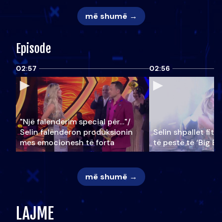
më shumë →
Episode
02:57
02:56
"Një falenderim special për…"/
Selin falënderon produksionin
Selin shpallet fitu
mes emocionesh të forta
të pestë të ‘Big Br
më shumë →
LAJME