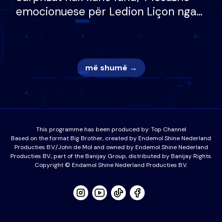
emocionuese për Ledion Liçon nga
nëna dhe fëmijët e tij, moderatori
nuk i mban dot lotët: Nuk meritoj…
më shumë →
This programme has been produced by:
Top Channel
Based on the format Big Brother, created by Endemol Shine Nederland
Producties B.V./John de Mol and owned by Endemol Shine Nederland
Producties BV., part of the Banijay Group, distributed by Banijay Rights.
Copyright © Endamol Shine Nederland Producties B.V.