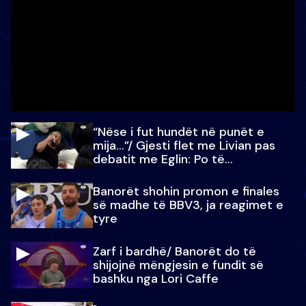
“Nëse i fut hundët në punët e
mija…”/ Gjesti flet me Livian pas
debatit me Eglin: Po të
paralajmëroj
Banorët shohin promon e finales
së madhe të BBV3, ja reagimet e
tyre
Zarf i bardhë/ Banorët do të
shijojnë mëngjesin e fundit së
bashku nga Lori Caffe