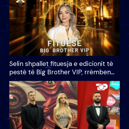
Selin shpallet fituesja e edicionit të
pestë të Big Brother VIP, rrëmben
çmimin e madh prej 100 mijë eurosh