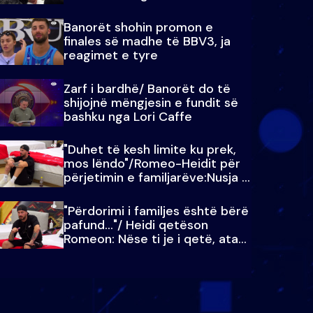
paralajmëroj
Banorët shohin promon e
finales së madhe të BBV3, ja
reagimet e tyre
Zarf i bardhë/ Banorët do të
shijojnë mëngjesin e fundit së
bashku nga Lori Caffe
"Duhet të kesh limite ku prek,
mos lëndo"/Romeo-Heidit për
përjetimin e familjarëve:Nusja e
Julit…
"Përdorimi i familjes është bërë
pafund…"/ Heidi qetëson
Romeon: Nëse ti je i qetë, ata
qetësohen