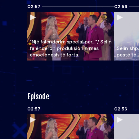
02:57
02:56
"Një falenderim special për…"/ Selin
falënderon produksionin mes
Selin shpa
emocionesh të forta
pestë të 
Episode
02:57
02:56