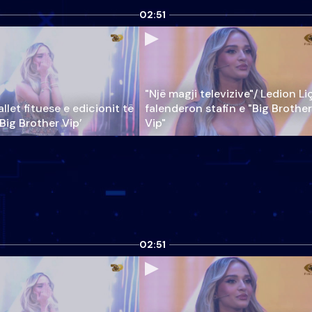
02:51
"Një magji televizive"/ Ledion Li
llet fituese e edicionit të
falenderon stafin e "Big Brother
‘Big Brother Vip’
Vip"
02:51