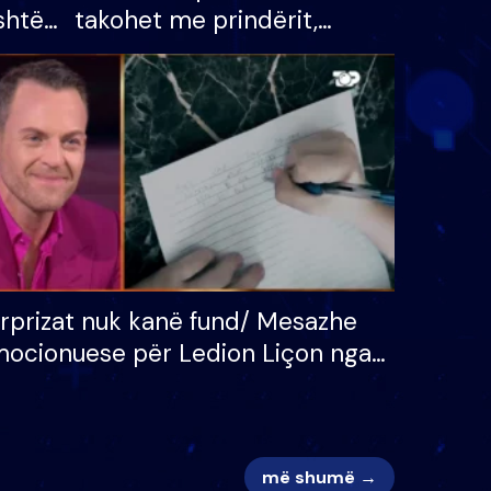
shtë
takohet me prindërit,
tëpinë
vajzën dhe bashkëshorten:
 për
S’kemi ndonjë letër divorci
adh
apo jo?
rprizat nuk kanë fund/ Mesazhe
ocionuese për Ledion Liçon nga
na dhe fëmijët e tij, moderatori
k i mban dot lotët: Nuk meritoj…
më shumë →