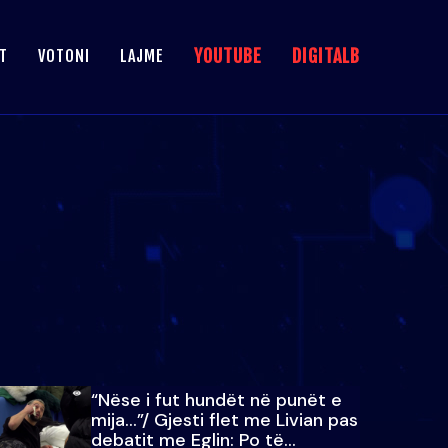
YOUTUBE
DIGITALB
T
VOTONI
LAJME
“Nëse i fut hundët në punët e
mija…”/ Gjesti flet me Livian pas
debatit me Eglin: Po të