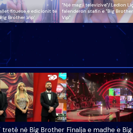
"Një magji televizive"/ Ledion Li
llet fituese e edicionit të
falenderon stafin e "Big Brother
‘Big Brother Vip’
Vip"
i tretë në Big Brother
Finalja e madhe e Big