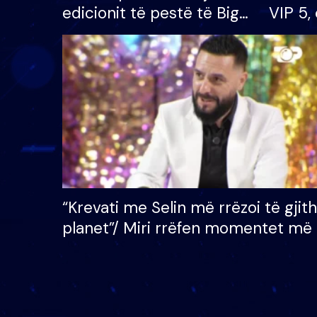
edicionit të pestë të Big
VIP 5, 
Brother VIP, rrëmben
radhës
çmimin e madh prej 100
mijë eurosh
“Krevati me Selin më rrëzoi të gjit
planet”/ Miri rrëfen momentet më 
bukura në shtëpinë e BB VIP: Do 
mungojë zilja e mëngjesit kur…