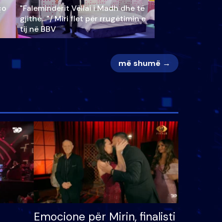
ço
"Faleminderit Vëllai i Madh dhe të
gjithë…"/ Miri flet për rrugëtimin e
tij në BBV
më shumë →
Emocione për Mirin, finalisti