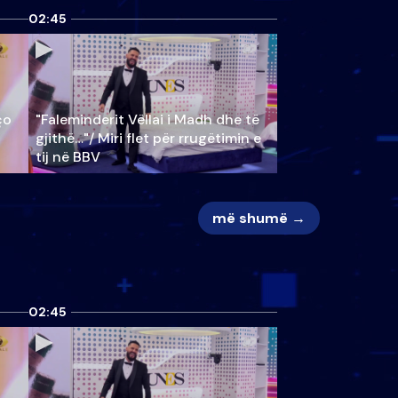
02:45
ço
"Faleminderit Vëllai i Madh dhe të
gjithë…"/ Miri flet për rrugëtimin e
tij në BBV
më shumë →
02:45