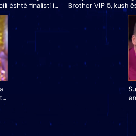
cili është finalisti i
Brother VIP 5, kush ë
 që lë shtëpinë
banori i parë që lë sh
dhe humb mundësinë
të fituar çmimin e m
ha
Su
të
em
më
në
nu