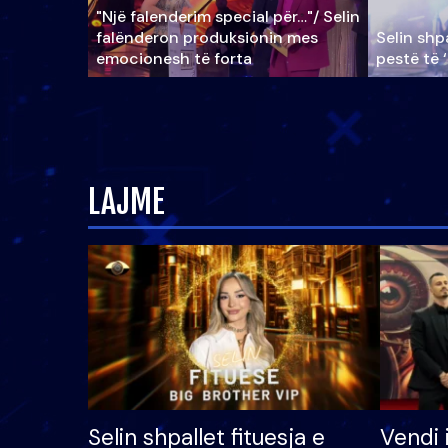
"Një falenderim special për…"/ Selin
falënderon produksionin mes
Selin shpa
emocionesh të forta
pestë të 
LAJME
Selin shpallet fituesja e
Vendi 