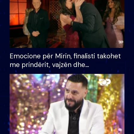
Emocione për Mirin, finalisti takohet
me prindërit, vajzën dhe
bashkëshorten: S’kemi ndonjë letër
divorci apo jo?