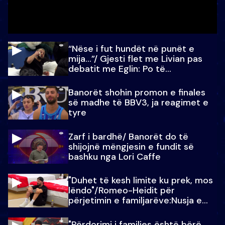
“Nëse i fut hundët në punët e
mija…”/ Gjesti flet me Livian pas
debatit me Eglin: Po të
paralajmëroj
Banorët shohin promon e finales
së madhe të BBV3, ja reagimet e
tyre
Zarf i bardhë/ Banorët do të
shijojnë mëngjesin e fundit së
bashku nga Lori Caffe
"Duhet të kesh limite ku prek, mos
lëndo"/Romeo-Heidit për
përjetimin e familjarëve:Nusja e
Julit…
"Përdorimi i familjes është bërë