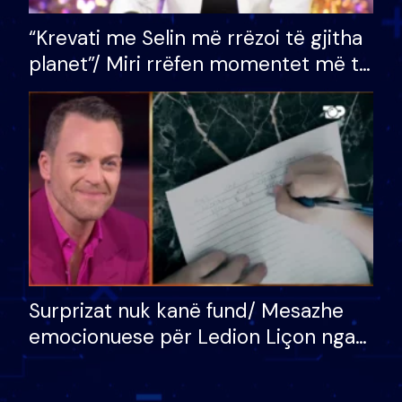
“Krevati me Selin më rrëzoi të gjitha
planet”/ Miri rrëfen momentet më të
bukura në shtëpinë e BB VIP: Do më
mungojë zilja e mëngjesit kur…
Surprizat nuk kanë fund/ Mesazhe
emocionuese për Ledion Liçon nga
nëna dhe fëmijët e tij, moderatori
nuk i mban dot lotët: Nuk meritoj…