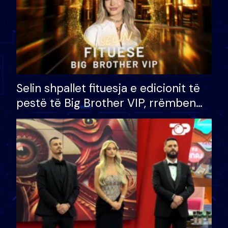
Selin shpallet fituesja e edicionit të
pestë të Big Brother VIP, rrëmben
çmimin e madh prej 100 mijë eurosh