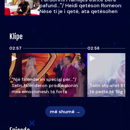
pafund…"/ Heidi qetëson Romeon:
Nëse ti je i qetë, ata qetësohen
Klipe
02:57
02:56
"Një falenderim special për…"/
Selin falënderon produksionin
Selin shpallet fitu
mes emocionesh të forta
të pestë të ‘Big Br
më shumë →