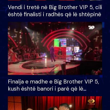
Vendi i tretë në Big Brother VIP 5, cili
është finalisti i radhës që lë shtëpinë
Finalja e madhe e Big Brother VIP 5,
kush është banori i parë që lë
shtëpinë dhe humb mundësinë për
të fituar çmimin e madh