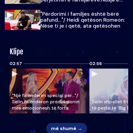
Julit…
"Përdorimi i familjes është bërë
pafund…"/ Heidi qetëson Romeon:
Nëse ti je i qetë, ata qetësohen
Klipe
02:57
02:56
"Një falenderim special për…"/
Selin falënderon produksionin
Selin shpallet fitu
mes emocionesh të forta
të pestë të ‘Big Br
më shumë →