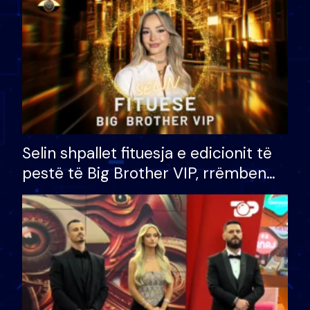
Selin shpallet fituesja e edicionit të
pestë të Big Brother VIP, rrëmben
çmimin e madh prej 100 mijë eurosh