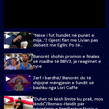
“Nëse i fut hundët në punët e
mija…”/ Gjesti flet me Livian pas
debatit me Eglin: Po të
paralajmëroj
Banorët shohin promon e finales
së madhe të BBV3, ja reagimet e
tyre
Zarf i bardhë/ Banorët do të
shijojnë mëngjesin e fundit së
bashku nga Lori Caffe
"Duhet të kesh limite ku prek, mos
lëndo"/Romeo-Heidit për
përjetimin e familjarëve:Nusja e