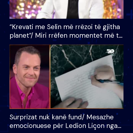
“Krevati me Selin më rrëzoi të gjitha
planet”/ Miri rrëfen momentet më të
bukura në shtëpinë e BB VIP: Do më
mungojë zilja e mëngjesit kur…
Surprizat nuk kanë fund/ Mesazhe
emocionuese për Ledion Liçon nga