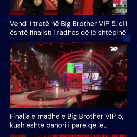
Vendi i tretë në Big Brother VIP 5, cili
është finalisti i radhës që lë shtëpinë
Finalja e madhe e Big Brother VIP 5,
kush është banori i parë që lë
shtëpinë dhe humb mundësinë për