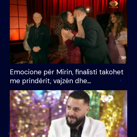
të fituar çmimin e madh
Emocione për Mirin, finalisti takohet
me prindërit, vajzën dhe
bashkëshorten: S’kemi ndonjë letër
divorci apo jo?