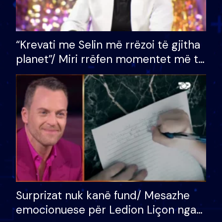
“Krevati me Selin më rrëzoi të gjitha
planet”/ Miri rrëfen momentet më të
bukura në shtëpinë e BB VIP: Do më
mungojë zilja e mëngjesit kur…
Surprizat nuk kanë fund/ Mesazhe
emocionuese për Ledion Liçon nga