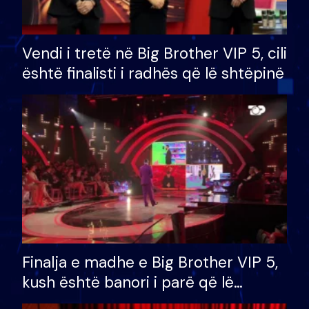
Vendi i tretë në Big Brother VIP 5, cili
është finalisti i radhës që lë shtëpinë
Finalja e madhe e Big Brother VIP 5,
kush është banori i parë që lë
shtëpinë dhe humb mundësinë për