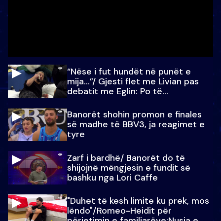
“Nëse i fut hundët në punët e
mija…”/ Gjesti flet me Livian pas
debatit me Eglin: Po të
paralajmëroj
Banorët shohin promon e finales
së madhe të BBV3, ja reagimet e
tyre
Zarf i bardhë/ Banorët do të
shijojnë mëngjesin e fundit së
bashku nga Lori Caffe
"Duhet të kesh limite ku prek, mos
lëndo"/Romeo-Heidit për
përjetimin e familjarëve:Nusja e