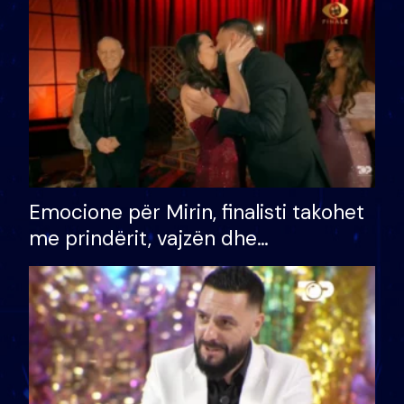
të fituar çmimin e madh
Emocione për Mirin, finalisti takohet
me prindërit, vajzën dhe
bashkëshorten: S’kemi ndonjë letër
divorci apo jo?