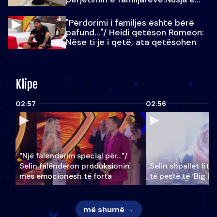
Julit…
"Përdorimi i familjes është bërë
pafund…"/ Heidi qetëson Romeon:
Nëse ti je i qetë, ata qetësohen
Klipe
02:57
02:56
"Një falenderim special për…"/
Selin falënderon produksionin
Selin shpallet fitu
mes emocionesh të forta
të pestë të ‘Big Br
më shumë →