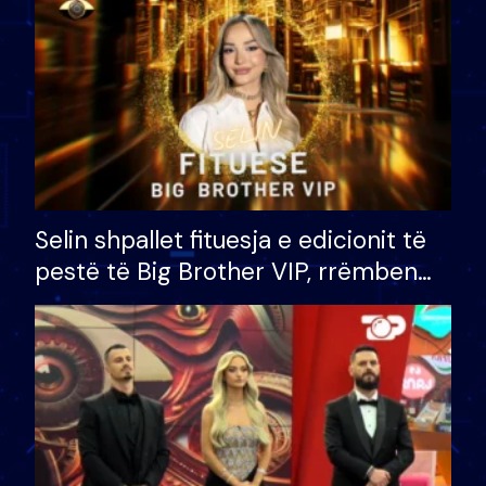
Selin shpallet fituesja e edicionit të
pestë të Big Brother VIP, rrëmben
çmimin e madh prej 100 mijë eurosh