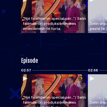
"Një falenderim special për…"/ Selin
falënderon produksionin mes
Selin shpa
emocionesh të forta
pestë të 
Episode
02:57
02:56
"Një falenderim special për…"/ Selin
falënderon produksionin mes
Selin shpa