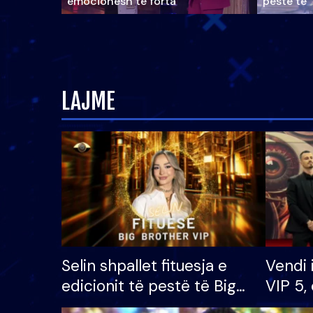
emocionesh të forta
pestë të 
LAJME
Selin shpallet fituesja e
Vendi 
edicionit të pestë të Big
VIP 5, 
Brother VIP, rrëmben
radhës