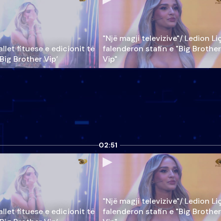
"Një magji televizive"/ Ledion Li
llet fituese e edicionit të
falenderon stafin e "Big Brother
‘Big Brother Vip’
Vip"
02:51
"Një magji televizive"/ Ledion Li
llet fituese e edicionit të
falenderon stafin e "Big Brother