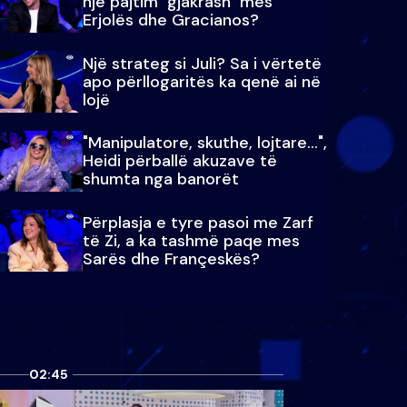
një pajtim "gjakrash" mes
Erjolës dhe Gracianos?
Një strateg si Juli? Sa i vërtetë
apo përllogaritës ka qenë ai në
lojë
"Manipulatore, skuthe, lojtare...",
Heidi përballë akuzave të
shumta nga banorët
Përplasja e tyre pasoi me Zarf
të Zi, a ka tashmë paqe mes
Sarës dhe Françeskës?
02:45