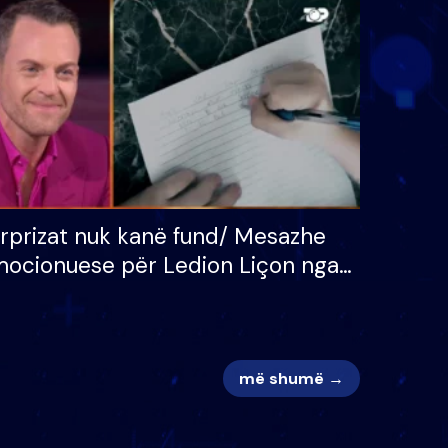
 për
S’kemi ndonjë letër divorci
adh
apo jo?
rprizat nuk kanë fund/ Mesazhe
ocionuese për Ledion Liçon nga
na dhe fëmijët e tij, moderatori
k i mban dot lotët: Nuk meritoj…
më shumë →