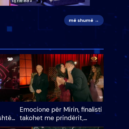
tij në BBV
më shumë →
Emocione për Mirin, finalisti
shtë
takohet me prindërit,
tëpinë
vajzën dhe bashkëshorten: