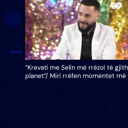
çmimin e madh prej 100
mijë eurosh
“Krevati me Selin më rrëzoi të gjit
planet”/ Miri rrëfen momentet më 
bukura në shtëpinë e BB VIP: Do 
mungojë zilja e mëngjesit kur…