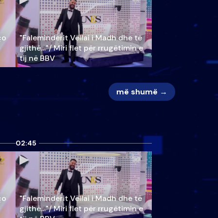
ço
"Faleminderit Vëllai i Madh dhe të
gjithë…"/ Miri flet për rrugëtimin e
tij në BBV
më shumë →
02:45
ço
"Faleminderit Vëllai i Madh dhe të
gjithë…"/ Miri flet për rrugëtimin e