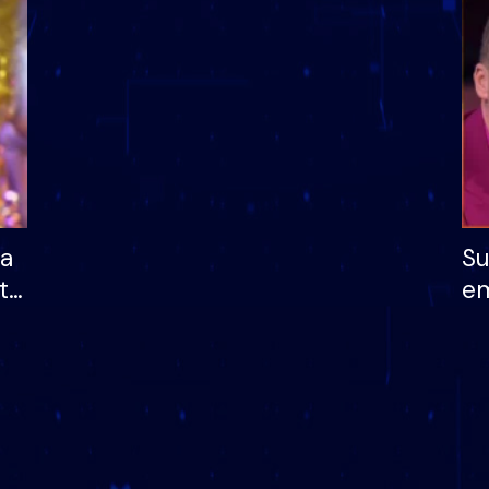
dhe humb mundësinë
të fituar çmimin e m
ha
Su
të
em
më
në
nu