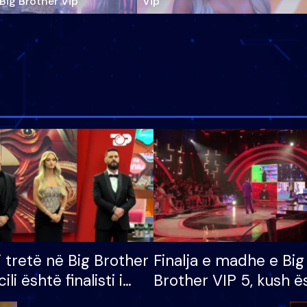
‘Big Brother Vip’
Vip"
i tretë në Big Brother
Finalja e madhe e Big
cili është finalisti i
Brother VIP 5, kush ë
 që lë shtëpinë
banori i parë që lë sh