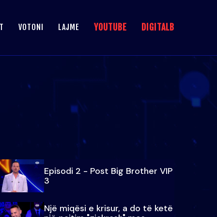
YOUTUBE
DIGITALB
T
VOTONI
LAJME
Episodi 2 - Post Big Brother VIP
3
Një miqësi e krisur, a do të ketë