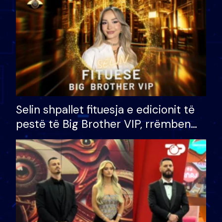
Selin shpallet fituesja e edicionit të
pestë të Big Brother VIP, rrëmben
çmimin e madh prej 100 mijë eurosh