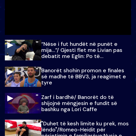
“Nëse i fut hundët në punët e
mija…”/ Gjesti flet me Livian pas
debatit me Eglin: Po të
paralajmëroj
Banorët shohin promon e finales
së madhe të BBV3, ja reagimet e
tyre
Zarf i bardhë/ Banorët do të
shijojnë mëngjesin e fundit së
bashku nga Lori Caffe
"Duhet të kesh limite ku prek, mos
lëndo"/Romeo-Heidit për
përjetimin e familjarëve:Nusja e