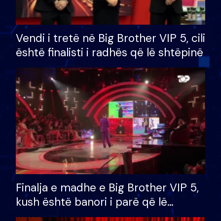
Vendi i tretë në Big Brother VIP 5, cili
është finalisti i radhës që lë shtëpinë
Finalja e madhe e Big Brother VIP 5,
kush është banori i parë që lë
shtëpinë dhe humb mundësinë për