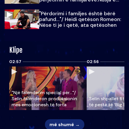
Julit…
"Përdorimi i familjes është bërë
pafund…"/ Heidi qetëson Romeon:
Nëse ti je i qetë, ata qetësohen
Klipe
02:57
02:56
"Një falenderim special për…"/
Selin falënderon produksionin
Selin shpallet fitu
mes emocionesh të forta
të pestë të ‘Big Br
më shumë →