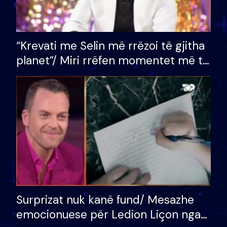
“Krevati me Selin më rrëzoi të gjitha
planet”/ Miri rrëfen momentet më të
bukura në shtëpinë e BB VIP: Do më
mungojë zilja e mëngjesit kur…
Surprizat nuk kanë fund/ Mesazhe
emocionuese për Ledion Liçon nga