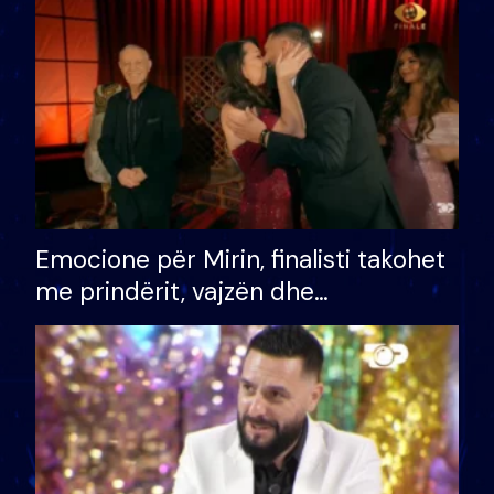
të fituar çmimin e madh
Emocione për Mirin, finalisti takohet
me prindërit, vajzën dhe
bashkëshorten: S’kemi ndonjë letër
divorci apo jo?