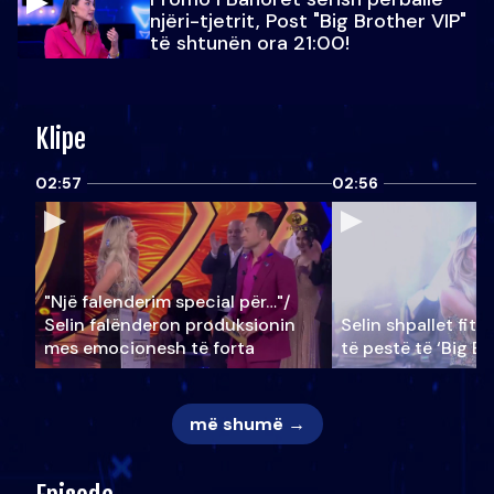
njëri-tjetrit, Post "Big Brother VIP"
të shtunën ora 21:00!
Klipe
02:57
02:56
"Një falenderim special për…"/
Selin falënderon produksionin
Selin shpallet fitu
mes emocionesh të forta
të pestë të ‘Big Br
më shumë →