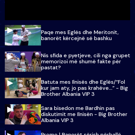
Paqe mes Eglës dhe Meritonit,
banorët kërcejnë së bashku
Nis sfida e pyetjeve, cili nga grupet
memorizoi më shumë fakte për
pastat?
Batuta mes Ilnisës dhe Eglës/“Fol
kur jam aty, jo pas krahëve…” - Big
Brother Albania VIP 3
Sara bisedon me Bardhin pas
diskutimit me Ilnisën - Big Brother
Albania VIP 3
Promo l Banorët sërish përballë