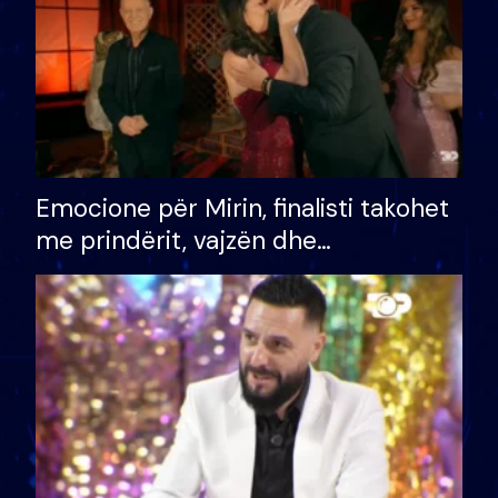
Emocione për Mirin, finalisti takohet
me prindërit, vajzën dhe
bashkëshorten: S’kemi ndonjë letër
divorci apo jo?