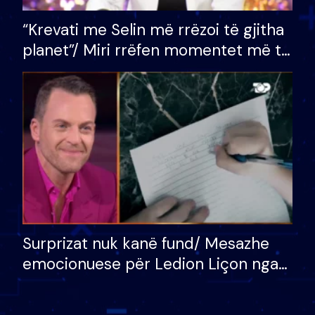
“Krevati me Selin më rrëzoi të gjitha
planet”/ Miri rrëfen momentet më të
bukura në shtëpinë e BB VIP: Do më
mungojë zilja e mëngjesit kur…
Surprizat nuk kanë fund/ Mesazhe
emocionuese për Ledion Liçon nga
nëna dhe fëmijët e tij, moderatori
nuk i mban dot lotët: Nuk meritoj…