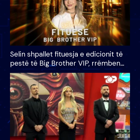
Selin shpallet fituesja e edicionit të
pestë të Big Brother VIP, rrëmben
çmimin e madh prej 100 mijë eurosh