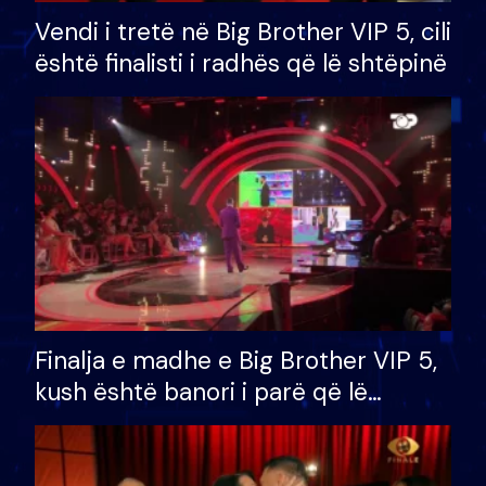
Vendi i tretë në Big Brother VIP 5, cili
është finalisti i radhës që lë shtëpinë
Finalja e madhe e Big Brother VIP 5,
kush është banori i parë që lë
shtëpinë dhe humb mundësinë për
të fituar çmimin e madh