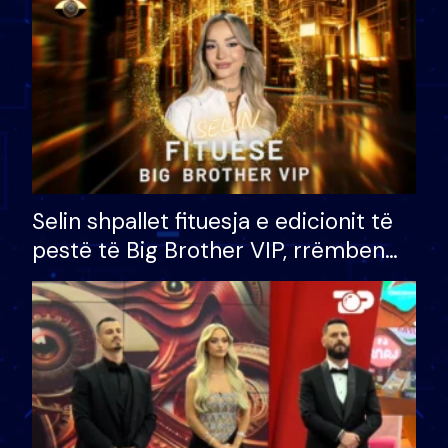
Selin shpallet fituesja e edicionit të
pestë të Big Brother VIP, rrëmben
çmimin e madh prej 100 mijë eurosh