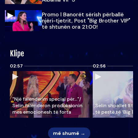
Promo l Banorët sërish përballë
njëri-tjetrit, Post "Big Brother VIP"
të shtunën ora 21:00!
Klipe
02:57
02:56
"Një falenderim special për…"/
Selin falënderon produksionin
Selin shpallet fitu
mes emocionesh të forta
të pestë të ‘Big Br
më shumë →