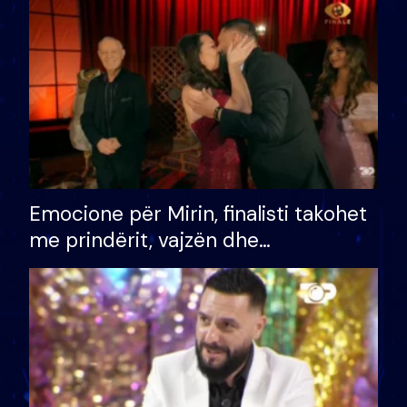
të fituar çmimin e madh
Emocione për Mirin, finalisti takohet
me prindërit, vajzën dhe
bashkëshorten: S’kemi ndonjë letër
divorci apo jo?