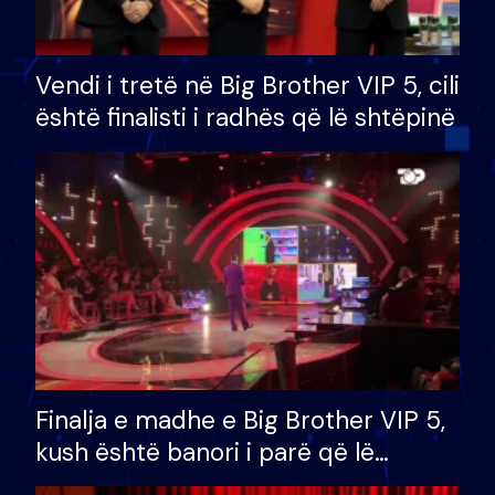
Vendi i tretë në Big Brother VIP 5, cili
është finalisti i radhës që lë shtëpinë
Finalja e madhe e Big Brother VIP 5,
kush është banori i parë që lë
shtëpinë dhe humb mundësinë për