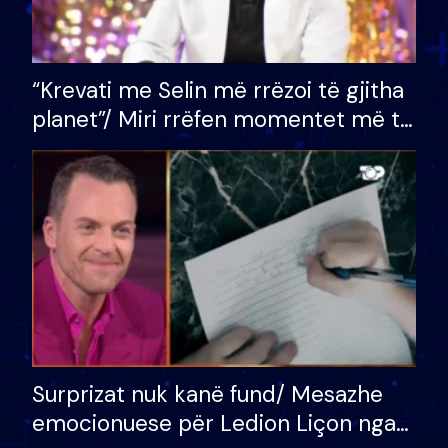
“Krevati me Selin më rrëzoi të gjitha
planet”/ Miri rrëfen momentet më të
bukura në shtëpinë e BB VIP: Do më
mungojë zilja e mëngjesit kur…
Surprizat nuk kanë fund/ Mesazhe
emocionuese për Ledion Liçon nga