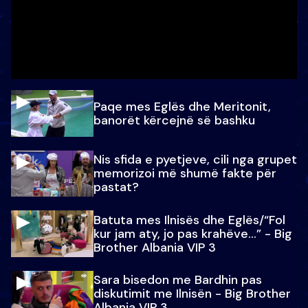
Paqe mes Eglës dhe Meritonit,
banorët kërcejnë së bashku
Nis sfida e pyetjeve, cili nga grupet
memorizoi më shumë fakte për
pastat?
Batuta mes Ilnisës dhe Eglës/“Fol
kur jam aty, jo pas krahëve…” - Big
Brother Albania VIP 3
Sara bisedon me Bardhin pas
diskutimit me Ilnisën - Big Brother
Albania VIP 3