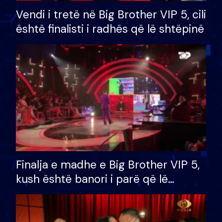
Vendi i tretë në Big Brother VIP 5, cili
është finalisti i radhës që lë shtëpinë
Finalja e madhe e Big Brother VIP 5,
kush është banori i parë që lë
shtëpinë dhe humb mundësinë për
të fituar çmimin e madh