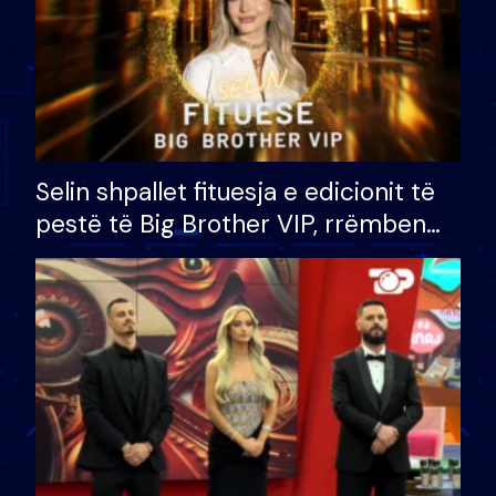
Selin shpallet fituesja e edicionit të
pestë të Big Brother VIP, rrëmben
çmimin e madh prej 100 mijë eurosh