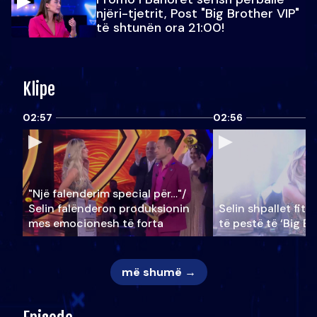
njëri-tjetrit, Post "Big Brother VIP"
të shtunën ora 21:00!
Klipe
02:57
02:56
"Një falenderim special për…"/
Selin falënderon produksionin
Selin shpallet fitu
mes emocionesh të forta
të pestë të ‘Big Br
më shumë →