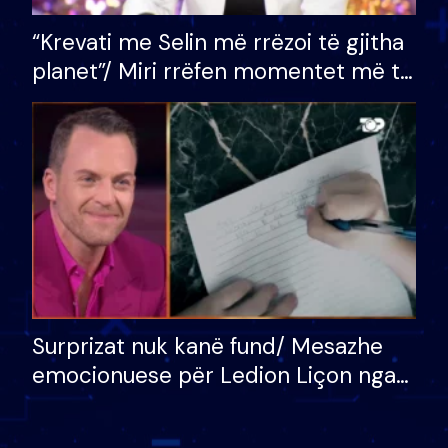
“Krevati me Selin më rrëzoi të gjitha
planet”/ Miri rrëfen momentet më të
bukura në shtëpinë e BB VIP: Do më
mungojë zilja e mëngjesit kur…
Surprizat nuk kanë fund/ Mesazhe
emocionuese për Ledion Liçon nga
nëna dhe fëmijët e tij, moderatori
nuk i mban dot lotët: Nuk meritoj…