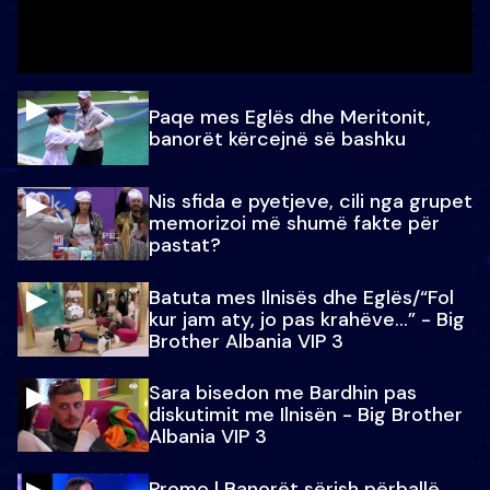
Paqe mes Eglës dhe Meritonit,
banorët kërcejnë së bashku
Nis sfida e pyetjeve, cili nga grupet
memorizoi më shumë fakte për
pastat?
Batuta mes Ilnisës dhe Eglës/“Fol
kur jam aty, jo pas krahëve…” - Big
Brother Albania VIP 3
Sara bisedon me Bardhin pas
diskutimit me Ilnisën - Big Brother
Albania VIP 3
Promo l Banorët sërish përballë