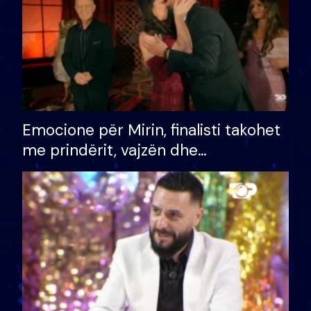
Emocione për Mirin, finalisti takohet
me prindërit, vajzën dhe
bashkëshorten: S’kemi ndonjë letër
divorci apo jo?