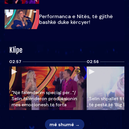
Performanca e Nitës, të gjithë
bashkë duke kërcyer!
Klipe
02:57
02:56
"Një falenderim special për…"/
Selin falënderon produksionin
Selin shpallet fitu
mes emocionesh të forta
të pestë të ‘Big Br
më shumë →