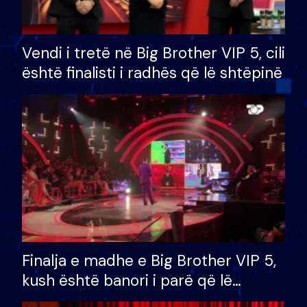
Vendi i tretë në Big Brother VIP 5, cili
është finalisti i radhës që lë shtëpinë
Finalja e madhe e Big Brother VIP 5,
kush është banori i parë që lë
shtëpinë dhe humb mundësinë për