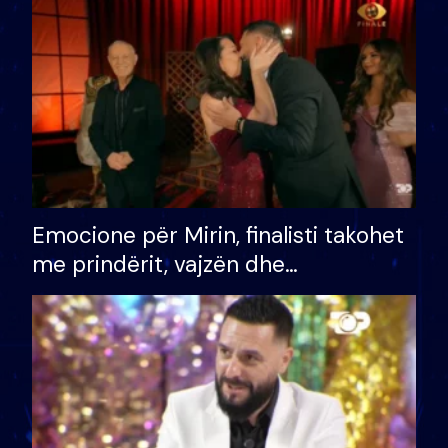
të fituar çmimin e madh
Emocione për Mirin, finalisti takohet
me prindërit, vajzën dhe
bashkëshorten: S’kemi ndonjë letër
divorci apo jo?