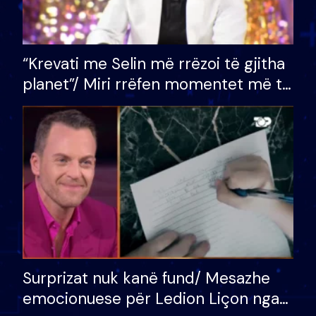
“Krevati me Selin më rrëzoi të gjitha
planet”/ Miri rrëfen momentet më të
bukura në shtëpinë e BB VIP: Do më
mungojë zilja e mëngjesit kur…
Surprizat nuk kanë fund/ Mesazhe
emocionuese për Ledion Liçon nga