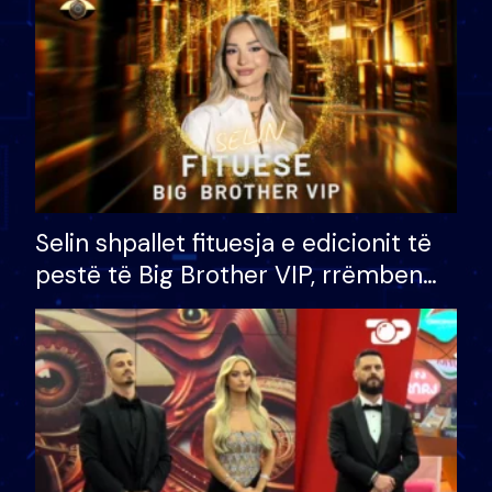
Selin shpallet fituesja e edicionit të
pestë të Big Brother VIP, rrëmben
çmimin e madh prej 100 mijë eurosh