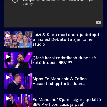
Luizi & Kiara martohen, ja detajet
e finales! Debate të zjarrta në
studio
Çfarë karakteristikash duhet të
ketë fituesi i BBVIP?
Sipas Ed Manushit & Zefina
Hasanit, shqiptarët duan...
Ed Manushi: "S’jam i sigurt që këtë
BBVIP e fiton Luizi, ja pse!"