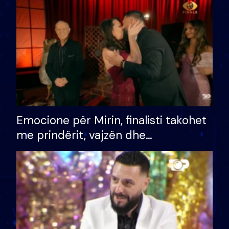
të fituar çmimin e madh
Emocione për Mirin, finalisti takohet
me prindërit, vajzën dhe
bashkëshorten: S’kemi ndonjë letër
divorci apo jo?