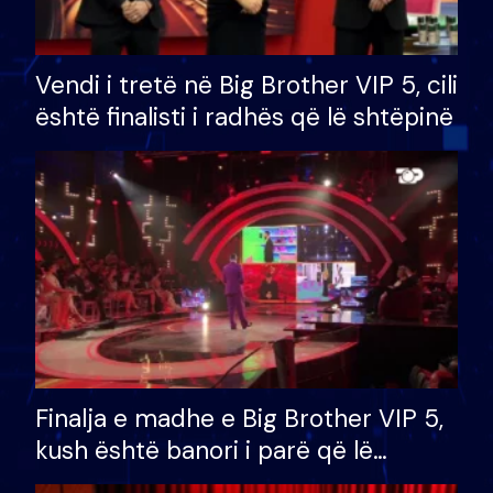
Vendi i tretë në Big Brother VIP 5, cili
është finalisti i radhës që lë shtëpinë
Finalja e madhe e Big Brother VIP 5,
kush është banori i parë që lë
shtëpinë dhe humb mundësinë për