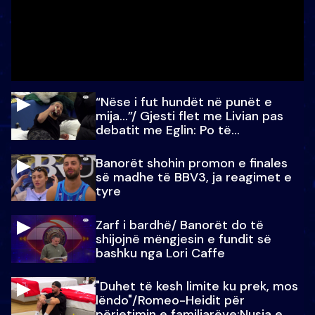
“Nëse i fut hundët në punët e
mija…”/ Gjesti flet me Livian pas
debatit me Eglin: Po të
paralajmëroj
Banorët shohin promon e finales
së madhe të BBV3, ja reagimet e
tyre
Zarf i bardhë/ Banorët do të
shijojnë mëngjesin e fundit së
bashku nga Lori Caffe
"Duhet të kesh limite ku prek, mos
lëndo"/Romeo-Heidit për
përjetimin e familjarëve:Nusja e