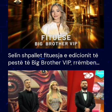
Selin shpallet fituesja e edicionit të
pestë të Big Brother VIP, rrëmben
çmimin e madh prej 100 mijë eurosh