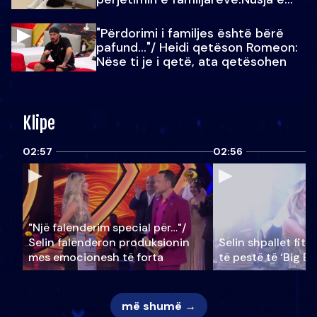
Julit…
"Përdorimi i familjes është bërë
pafund…"/ Heidi qetëson Romeon:
Nëse ti je i qetë, ata qetësohen
Klipe
02:57
02:56
"Një falenderim special për…"/
Selin falënderon produksionin
Selin shpallet fitu
mes emocionesh të forta
të pestë të ‘Big Br
më shumë →