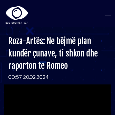
Roza-Artës: Ne bëjmë plan
kundër çunave, ti shkon dhe
raporton te Romeo
00:57 20.02.2024