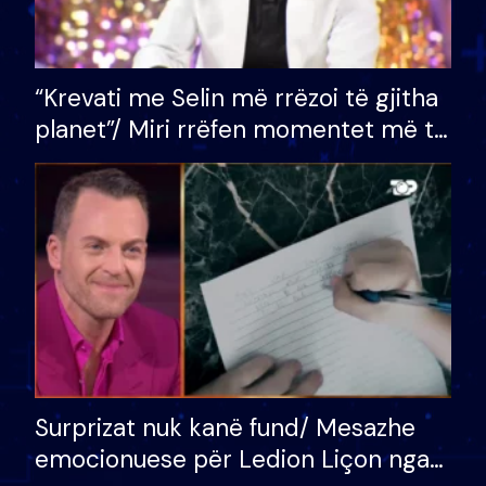
“Krevati me Selin më rrëzoi të gjitha
planet”/ Miri rrëfen momentet më të
bukura në shtëpinë e BB VIP: Do më
mungojë zilja e mëngjesit kur…
Surprizat nuk kanë fund/ Mesazhe
emocionuese për Ledion Liçon nga