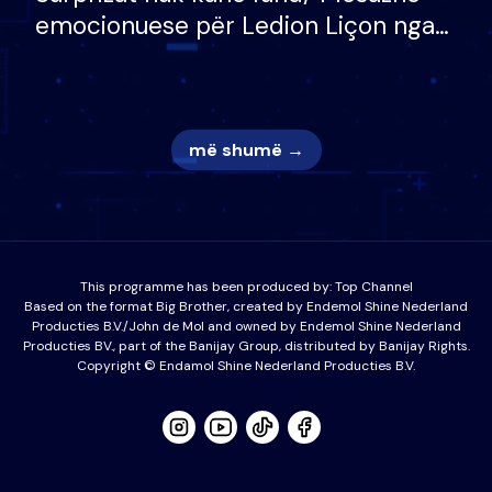
emocionuese për Ledion Liçon nga
nëna dhe fëmijët e tij, moderatori
nuk i mban dot lotët: Nuk meritoj…
më shumë →
This programme has been produced by:
Top Channel
Based on the format Big Brother, created by Endemol Shine Nederland
Producties B.V./John de Mol and owned by Endemol Shine Nederland
Producties BV., part of the Banijay Group, distributed by Banijay Rights.
Copyright © Endamol Shine Nederland Producties B.V.