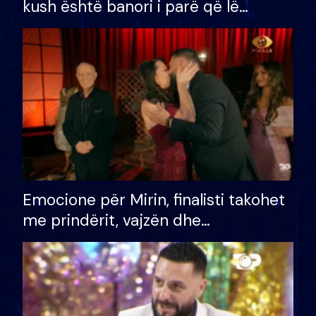
kush është banori i parë që lë
shtëpinë dhe humb mundësinë për
të fituar çmimin e madh
Emocione për Mirin, finalisti takohet
me prindërit, vajzën dhe
bashkëshorten: S’kemi ndonjë letër
divorci apo jo?