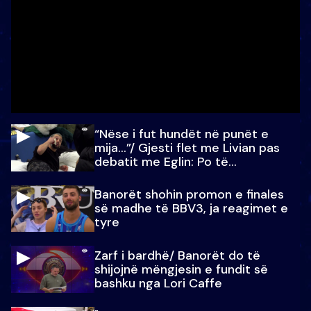
“Nëse i fut hundët në punët e
mija…”/ Gjesti flet me Livian pas
debatit me Eglin: Po të
paralajmëroj
Banorët shohin promon e finales
së madhe të BBV3, ja reagimet e
tyre
Zarf i bardhë/ Banorët do të
shijojnë mëngjesin e fundit së
bashku nga Lori Caffe