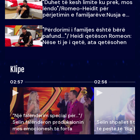
"Duhet të kesh limite ku prek, mos
lëndo"/Romeo-Heidit për
përjetimin e familjarëve:Nusja e
Julit…
"Përdorimi i familjes është bërë
pafund…"/ Heidi qetëson Romeon:
Nëse ti je i qetë, ata qetësohen
Klipe
02:57
02:56
"Një falenderim special për…"/
Selin falënderon produksionin
Selin shpallet fitu
mes emocionesh të forta
të pestë të ‘Big Br