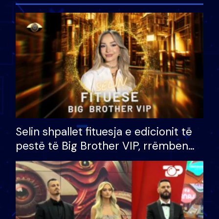
Selin shpallet fituesja e edicionit të
pestë të Big Brother VIP, rrëmben
çmimin e madh prej 100 mijë eurosh