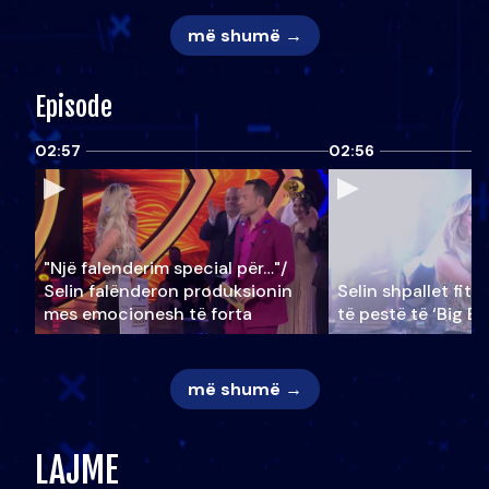
më shumë →
Episode
02:57
02:56
"Një falenderim special për…"/
Selin falënderon produksionin
Selin shpallet fitu
mes emocionesh të forta
të pestë të ‘Big Br
më shumë →
LAJME