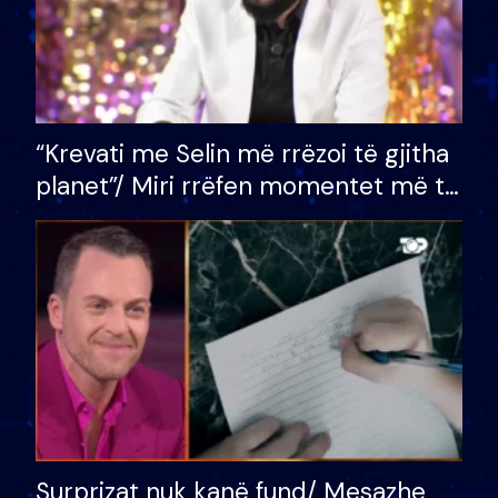
“Krevati me Selin më rrëzoi të gjitha
planet”/ Miri rrëfen momentet më të
bukura në shtëpinë e BB VIP: Do më
mungojë zilja e mëngjesit kur…
Surprizat nuk kanë fund/ Mesazhe