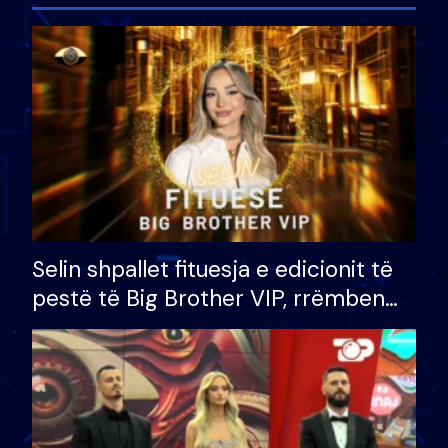
Selin shpallet fituesja e edicionit të
pestë të Big Brother VIP, rrëmben
çmimin e madh prej 100 mijë eurosh