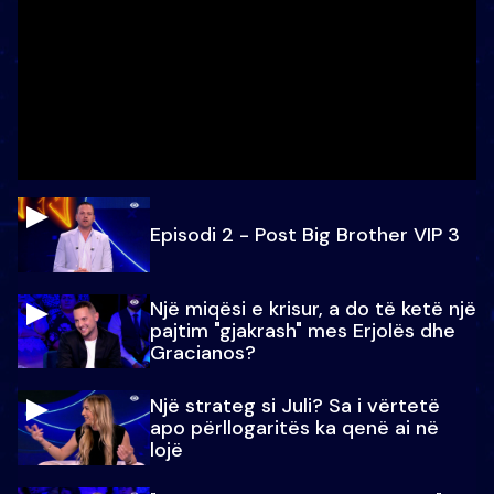
Episodi 2 - Post Big Brother VIP 3
Një miqësi e krisur, a do të ketë një
pajtim "gjakrash" mes Erjolës dhe
Gracianos?
Një strateg si Juli? Sa i vërtetë
apo përllogaritës ka qenë ai në
lojë