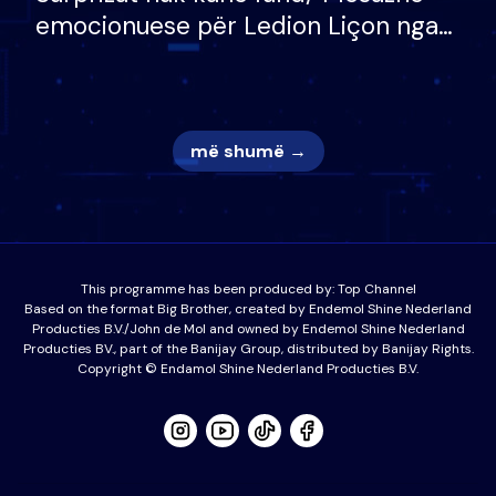
emocionuese për Ledion Liçon nga
nëna dhe fëmijët e tij, moderatori
nuk i mban dot lotët: Nuk meritoj…
më shumë →
This programme has been produced by:
Top Channel
Based on the format Big Brother, created by Endemol Shine Nederland
Producties B.V./John de Mol and owned by Endemol Shine Nederland
Producties BV., part of the Banijay Group, distributed by Banijay Rights.
Copyright © Endamol Shine Nederland Producties B.V.