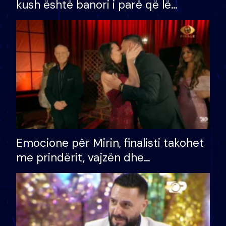
kush është banori i parë që lë
shtëpinë dhe humb mundësinë për
të fituar çmimin e madh
Emocione për Mirin, finalisti takohet
me prindërit, vajzën dhe
bashkëshorten: S’kemi ndonjë letër
divorci apo jo?