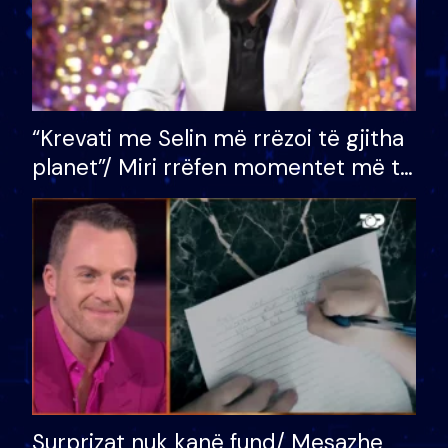
“Krevati me Selin më rrëzoi të gjitha
planet”/ Miri rrëfen momentet më të
bukura në shtëpinë e BB VIP: Do më
mungojë zilja e mëngjesit kur…
Surprizat nuk kanë fund/ Mesazhe