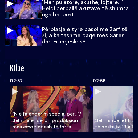
"Manipulatore, skuthe, lojtare...",
Heidi përballë akuzave të shumta
nga banorët
Përplasja e tyre pasoi me Zarf të
Zi, a ka tashmë paqe mes Sarës
dhe Françeskës?
Klipe
02:57
02:56
"Një falenderim special për…"/
Selin falënderon produksionin
Selin shpallet fitu
mes emocionesh të forta
të pestë të ‘Big Br