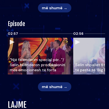
më shumë →
Episode
02:57
02:56
"Një falenderim special për…"/
Selin falënderon produksionin
Selin shpallet fitu
mes emocionesh të forta
të pestë të ‘Big Br
më shumë →
LAJME