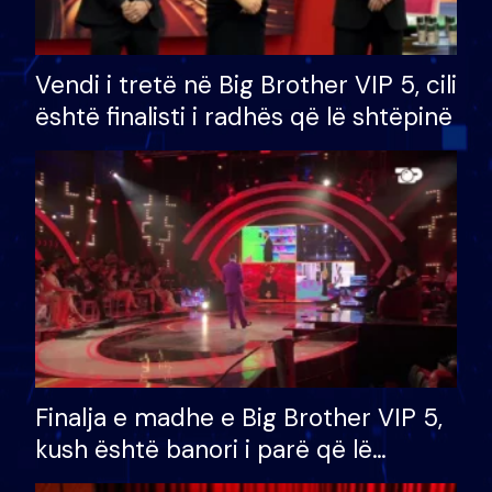
Vendi i tretë në Big Brother VIP 5, cili
është finalisti i radhës që lë shtëpinë
Finalja e madhe e Big Brother VIP 5,
kush është banori i parë që lë
shtëpinë dhe humb mundësinë për