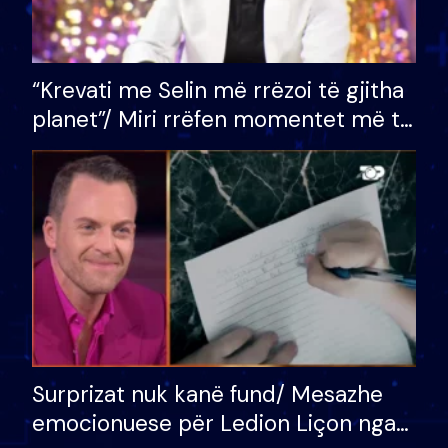
“Krevati me Selin më rrëzoi të gjitha
planet”/ Miri rrëfen momentet më të
bukura në shtëpinë e BB VIP: Do më
mungojë zilja e mëngjesit kur…
Surprizat nuk kanë fund/ Mesazhe
emocionuese për Ledion Liçon nga