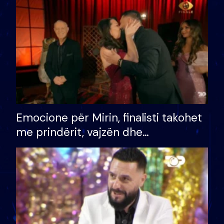
të fituar çmimin e madh
Emocione për Mirin, finalisti takohet
me prindërit, vajzën dhe
bashkëshorten: S’kemi ndonjë letër
divorci apo jo?