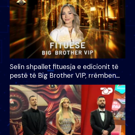
Selin shpallet fituesja e edicionit të
pestë të Big Brother VIP, rrëmben
çmimin e madh prej 100 mijë eurosh