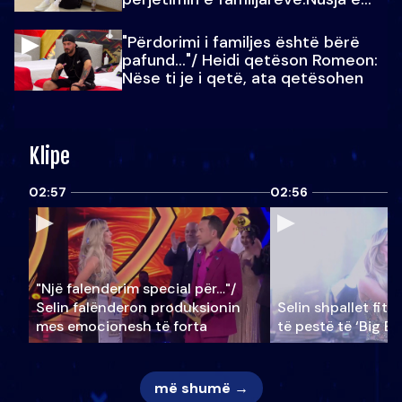
Julit…
"Përdorimi i familjes është bërë
pafund…"/ Heidi qetëson Romeon:
Nëse ti je i qetë, ata qetësohen
Klipe
02:57
02:56
"Një falenderim special për…"/
Selin falënderon produksionin
Selin shpallet fitu
mes emocionesh të forta
të pestë të ‘Big Br
më shumë →