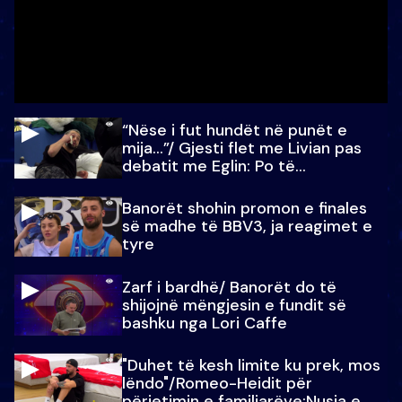
“Nëse i fut hundët në punët e
mija…”/ Gjesti flet me Livian pas
debatit me Eglin: Po të
paralajmëroj
Banorët shohin promon e finales
së madhe të BBV3, ja reagimet e
tyre
Zarf i bardhë/ Banorët do të
shijojnë mëngjesin e fundit së
bashku nga Lori Caffe
"Duhet të kesh limite ku prek, mos
lëndo"/Romeo-Heidit për
përjetimin e familjarëve:Nusja e